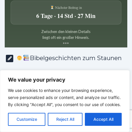
Nächster Beitrag in
6 Tage · 14 Std · 27 Min
Zwischen den kleinen Details
liegt oft ein großer Hinweis.
*
*
*
Bibelgeschichten zum Staunen
We value your privacy
We use cookies to enhance your browsing experience,
serve personalized ads or content, and analyze our traffic.
By clicking "Accept All", you consent to our use of cookies.
C
F
P
W
T
R
M
T
T
V
o
a
i
h
u
e
e
e
w
i
Customize
Reject All
Accept All
p
c
n
a
m
d
s
l
i
b
r
T
y
e
t
t
b
d
s
e
t
e
e
L
b
e
s
l
i
e
g
t
r