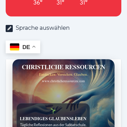
36°
31°
31°
Sprache auswählen
DE
CHRISTLICHE RESSOURCEN
Entdecken. Verstehen. Glauben.
www.christlicheressourcen.com
Bibelgeschichten zum Staunen
Kindergeschichten für 7 bis 12 Jahre.