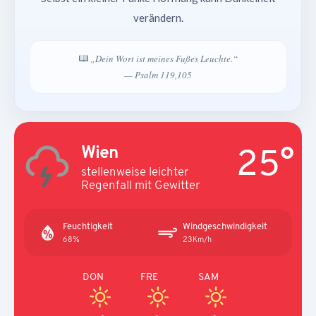
verändern.
„Dein Wort ist meines Fußes Leuchte.“
— Psalm 119,105
25°
Wien
stellenweise leichter
Regenfall mit Gewitter
Feuchtigkeit
Windgeschwindigkeit
68%
23Km/h
DON
FRE
SAM