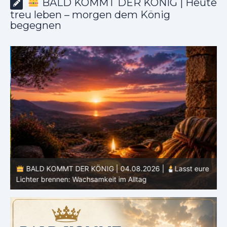
BALD KOMMT DER KÖNIG | Heute
treu leben – morgen dem König
begegnen
BALD KOMMT DER KÖNIG | 04.08.2026 |
Lasst eure
Lichter brennen: Wachsamkeit im Alltag
H