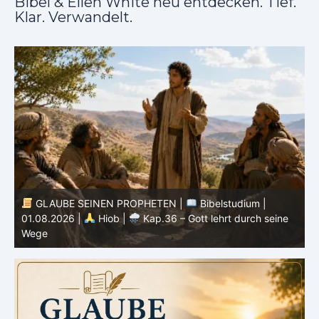
Bibel & Ellen White neu entdecken. Tief.
Klar. Verwandelt.
GLAUBE SEINEN PROPHETEN |
Bibelstudium |
31.07.2026 |
Hiob |
Kap.35 – Gott steht über
3
unserem Verstehen
u