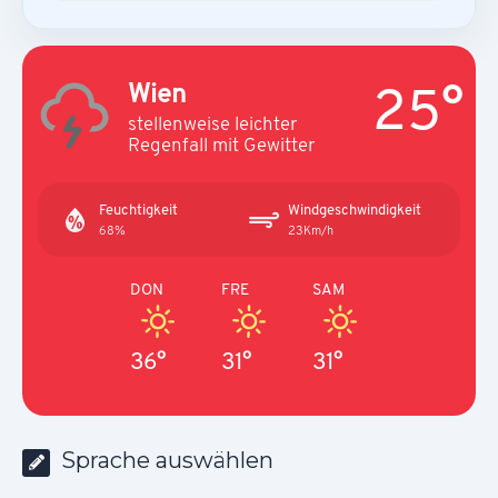
25°
Wien
stellenweise leichter
Regenfall mit Gewitter
Feuchtigkeit
Windgeschwindigkeit
68%
23Km/h
DON
FRE
SAM
36°
31°
31°
Sprache auswählen