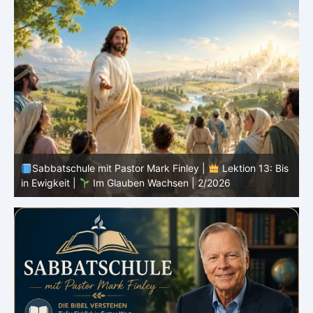
s
Sabbatschule mit Pastor Mark Finley |
Lektion 12:
Sprich von Gott |
Im Glauben Wachsen | 2/2026
R