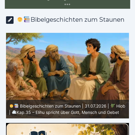
*
*
*
Bibelgeschichten zum Staunen
b
Bibelgeschichten zum Staunen | 30.07.2026 |
Hiob |
Kap.34 – Elihu spricht über Gottes Gerechtigkeit
|