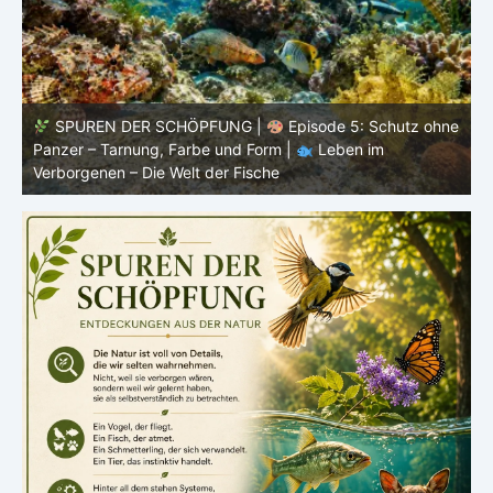
ne
SPUREN DER SCHÖPFUNG |
Episode 4: Kalt, aber
lebendig – Leben ohne konstante Körpertemperatur |
o
Leben im Verborgenen – Die Welt der Fische
i