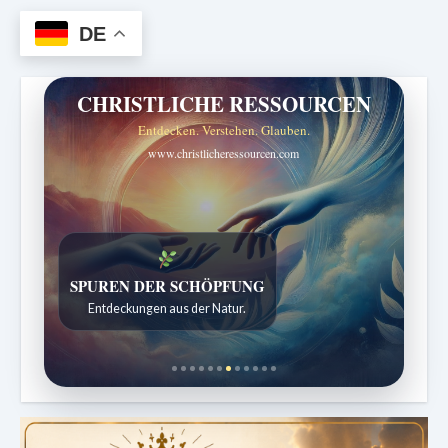
DE
CHRISTLICHE RESSOURCEN
Entdecken. Verstehen. Glauben.
www.christlicheressourcen.com
DIE STILLE INTELLIGENZ DES KÖRPERS
SPUREN DER SCHÖPFUNG
Ordnung bringt Leben zurück.
Entdeckungen aus der Natur.