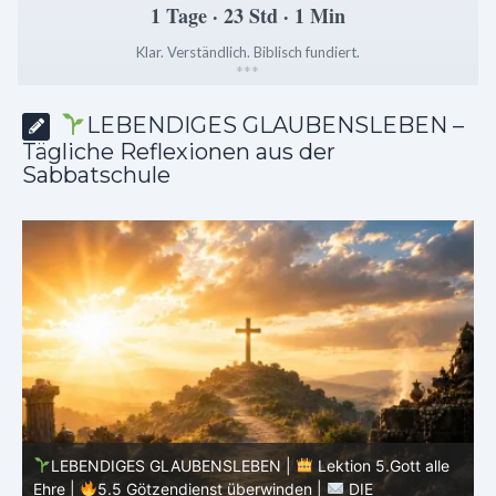
1 Tage · 23 Std · 1 Min
Klar. Verständlich. Biblisch fundiert.
*
*
*
LEBENDIGES GLAUBENSLEBEN –
Tägliche Reflexionen aus der
Sabbatschule
LEBENDIGES GLAUBENSLEBEN |
Lektion 5.Gott alle
Ehre |
5.4 Warnung vor Götzendienst |
DIE
E