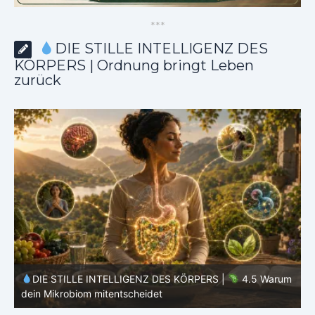
*
*
*
DIE STILLE INTELLIGENZ DES
KÖRPERS | Ordnung bringt Leben
zurück
m
DIE STILLE INTELLIGENZ DES KÖRPERS |
4.4 Warum
dein Körper nicht alles verwerten kann
d