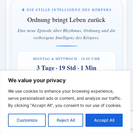
DIE STILLE INTELLIGENZ DES KÖRPERS
Ordnung bringt Leben zurück
Eine neue Episode über Rhythmus, Ordnung und die
verborgene Intelligenz des Körpers.
MONTAG & MITTWOCH · 18:00 UHR
3 Tage · 19 Std · 1 Min
We value your privacy
Verstehen statt bekämpfen · Ordnung statt Kontrolle
We use cookies to enhance your browsing experience,
*
*
*
serve personalized ads or content, and analyze our traffic.
By clicking "Accept All", you consent to our use of cookies.
DIE BIBLISCHE PERSON DES
C
F
P
W
T
R
M
T
T
V
o
a
i
h
u
e
e
e
w
i
TAGES | Echte Menschen. Echte Kämpfe.
Customize
Reject All
Accept All
p
c
n
a
m
d
s
l
i
b
r
T
Echter Glaube.
y
e
t
t
b
d
s
e
t
e
e
L
b
e
s
l
i
e
g
t
r