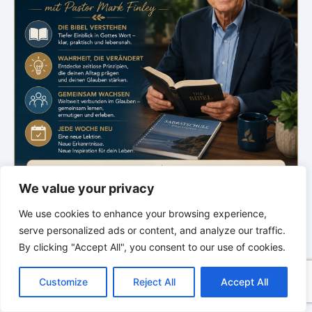
We value your privacy
We use cookies to enhance your browsing experience,
.
serve personalized ads or content, and analyze our traffic.
Bibelstudium
By clicking "Accept All", you consent to our use of cookies.
Sabbatschule
C
F
P
W
T
R
M
T
T
V
o
a
i
h
u
e
e
e
w
i
Customize
Reject All
Accept All
p
c
n
a
m
d
s
l
i
b
r
mit Pastor Mark Finley
T
y
e
t
t
b
d
s
e
t
e
e
L
b
e
s
l
i
e
g
t
r
Samstag · 20:00 Uhr