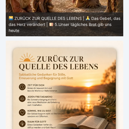
as
ZURÜCK ZUR QUELLE DES LEBENS |
Das Gebet, das
das Herz verändert |
4.Dein Wille geschehe
d