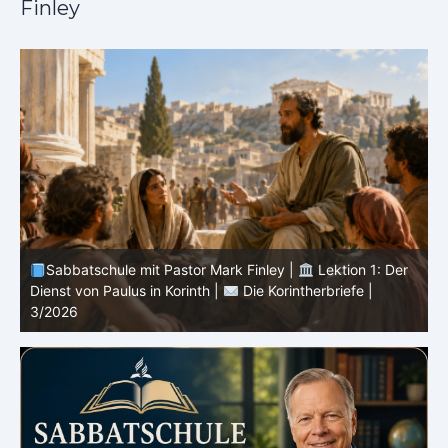
Finley
Sabbatschule mit Pastor Mark Finley |
Lektion 13: Bis
in Ewigkeit |
Im Glauben Wachsen | 2/2026
S