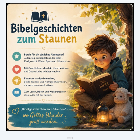
*
*
*