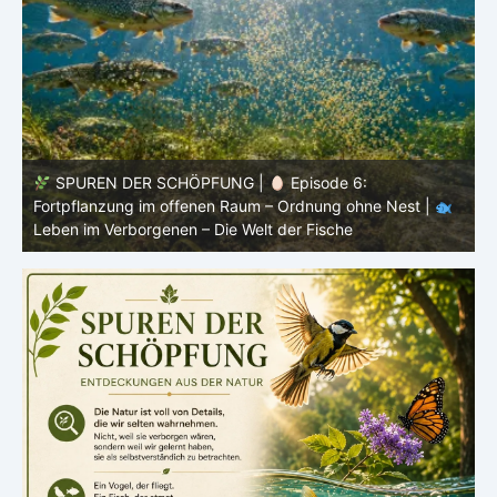
SPUREN DER SCHÖPFUNG |
Episode 5: Schutz ohne
Panzer – Tarnung, Farbe und Form |
Leben im
l
Verborgenen – Die Welt der Fische
L