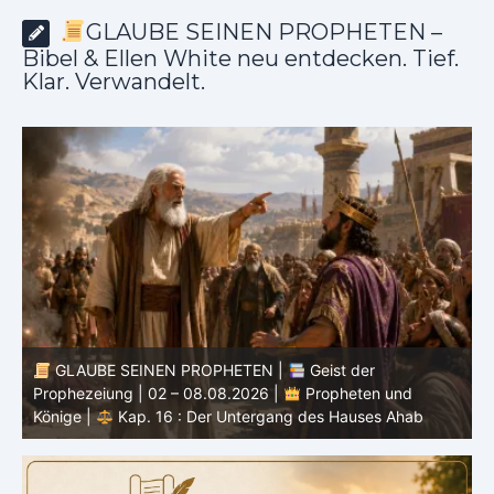
GLAUBE SEINEN PROPHETEN –
Bibel & Ellen White neu entdecken. Tief.
Klar. Verwandelt.
GLAUBE SEINEN PROPHETEN |
Bibelstudium |
0
02.08.2026 |
Hiob |
Kap.37 – Vor der Stimme Gottes
W