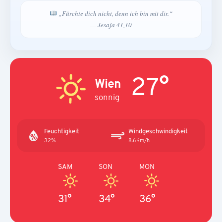
„Fürchte dich nicht, denn ich bin mit dir.“
— Jesaja 41,10
27°
Wien
sonnig
Feuchtigkeit
Windgeschwindigkeit
32%
8.6Km/h
SAM
SON
MON
31°
34°
36°