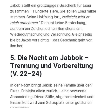
Jakob
stellt
ein
großzügiges
Geschenk
für
Esau
zusammen –
Hunderte
Tiere.
Sie
sollen
Esau
milde
stimmen.
Seine
Hoffnung
ist:
„
Vielleicht
wird
er
mich
annehmen.“
Dies
ist
keine
Bestechung,
sondern
ein
Zeichen
echten
Bemühens
um
Wiedergutmachung
und
Versöhnung.
Gleichzeitig
bleibt
Jakob
vorsichtig –
das
Geschenk
geht
vor
ihm
her.
5.
Die
Nacht
am
Jabbok –
Trennung
und
Vorbereitung
(
V.
22–
24)
In
der
Nacht
bringt
Jakob
seine
Familie
über
den
Fluss.
Er
bleibt
allein
zurück –
eine
bewusste
Absonderung.
Diese
Stille,
Abgeschiedenheit
und
Einsamkeit
wird
zum
Schauplatz
einer
göttlichen