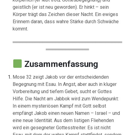
geistlich (
er
ist
neu
geworden).
Er
hinkt –
sein
Körper
trägt
das
Zeichen
dieser
Nacht.
Ein
ewiges
Erinnern
daran,
dass
wahre
Stärke
durch
Schwäche
kommt.
═════════════════════════════════
═════════════
Zusammenfassung
Mose
32
zeigt
Jakob
vor
der
entscheidenden
Begegnung
mit
Esau.
In
Angst,
aber
auch
in
kluger
Vorbereitung
und
tiefem
Gebet,
sucht
er
Gottes
Hilfe.
Die
Nacht
am
Jabbok
wird
zum
Wendepunkt:
In
einem
mysteriösen
Kampf
mit
Gott
selbst
empfängt
Jakob
einen
neuen
Namen –
Israel –
und
eine
neue
Identität.
Aus
dem
listigen
Fliehenden
wird
ein
gesegneter
Gottesstreiter.
Es
ist
nicht
Esau,
mit
dem
der
wahre
Kampf
stattfindet,
sondern