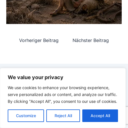
Vorheriger Beitrag
Nächster Beitrag
We value your privacy
We use cookies to enhance your browsing experience,
LOKALE ZEIT IN WIEN
serve personalized ads or content, and analyze our traffic.
17:59:05
By clicking "Accept All", you consent to our use of cookies.
C
F
P
W
T
R
M
T
T
V
Freitag, 07. August 2026
o
a
i
h
u
e
e
e
w
i
Customize
Reject All
Accept All
p
c
n
a
m
d
s
l
i
b
r
05:37
20:22
T
y
e
t
t
b
d
s
e
t
e
e
L
b
e
s
l
i
e
g
t
r