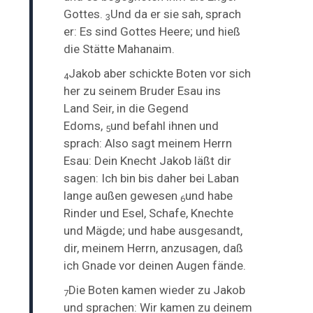
Gottes.
Und da er sie sah, sprach
3
er: Es sind Gottes Heere; und hieß
die Stätte Mahanaim.
Jakob aber schickte Boten vor sich
4
her zu seinem Bruder Esau ins
Land
Seir, in die Gegend
Edoms,
und befahl ihnen und
5
sprach: Also sagt meinem Herrn
Esau: Dein Knecht Jakob läßt dir
sagen: Ich bin bis daher bei Laban
lange außen gewesen
und habe
6
Rinder und Esel, Schafe, Knechte
und Mägde; und habe ausgesandt,
dir, meinem Herrn, anzusagen, daß
ich Gnade vor deinen Augen fände.
Die Boten kamen wieder zu Jakob
7
und sprachen: Wir kamen zu deinem