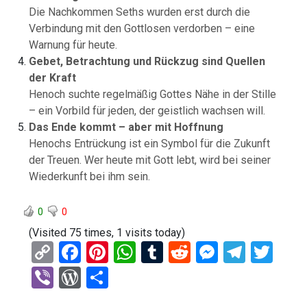
Die Nachkommen Seths wurden erst durch die
Verbindung mit den Gottlosen verdorben – eine
Warnung für heute.
Gebet, Betrachtung und Rückzug sind Quellen
der Kraft
Henoch suchte regelmäßig Gottes Nähe in der Stille
– ein Vorbild für jeden, der geistlich wachsen will.
Das Ende kommt – aber mit Hoffnung
Henochs Entrückung ist ein Symbol für die Zukunft
der Treuen. Wer heute mit Gott lebt, wird bei seiner
Wiederkunft bei ihm sein.
0
0
(Visited 75 times, 1 visits today)
C
F
Pi
W
T
R
M
T
T
o
a
nt
h
u
e
es
el
wi
Vi
W
T
py
ce
er
at
m
d
se
e
tt
b
or
eil