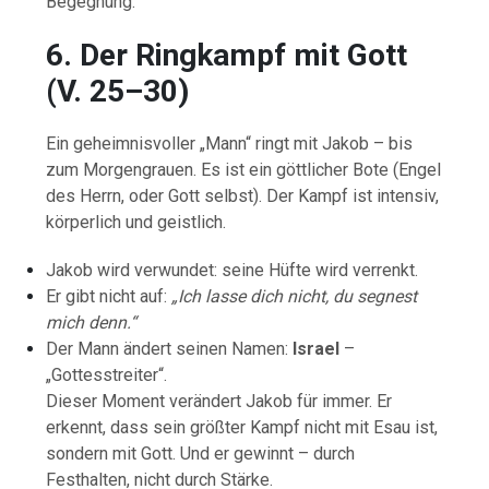
Begegnung.
6.
Der
Ringkampf
mit
Gott
(
V.
25–
30)
Ein
geheimnisvoller „
Mann“
ringt
mit
Jakob –
bis
zum
Morgengrauen.
Es
ist
ein
göttlicher
Bote (
Engel
des
Herrn,
oder
Gott
selbst).
Der
Kampf
ist
intensiv,
körperlich
und
geistlich.
Jakob
wird
verwundet:
seine
Hüfte
wird
verrenkt.
Er
gibt
nicht
auf:
„
Ich
lasse
dich
nicht,
du
segnest
mich
denn.“
Der
Mann
ändert
seinen
Namen:
Israel
–
„
Gottesstreiter“.
Dieser
Moment
verändert
Jakob
für
immer.
Er
erkennt,
dass
sein
größter
Kampf
nicht
mit
Esau
ist,
sondern
mit
Gott.
Und
er
gewinnt –
durch
Festhalten,
nicht
durch
Stärke.