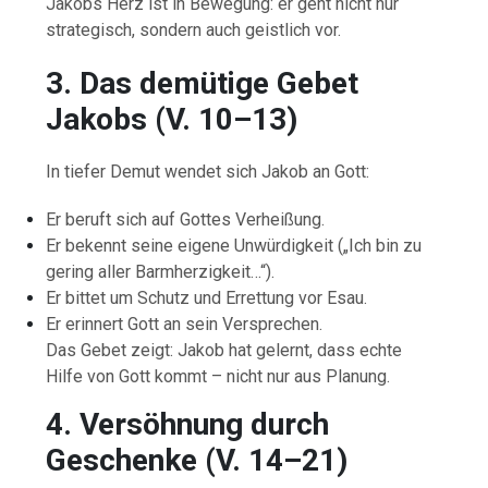
Jakobs
Herz
ist
in
Bewegung:
er
geht
nicht
nur
strategisch,
sondern
auch
geistlich
vor.
3.
Das
demütige
Gebet
Jakobs (
V.
10–
13)
In
tiefer
Demut
wendet
sich
Jakob
an
Gott:
Er
beruft
sich
auf
Gottes
Verheißung.
Er
bekennt
seine
eigene
Unwürdigkeit („
Ich
bin
zu
gering
aller
Barmherzigkeit…“).
Er
bittet
um
Schutz
und
Errettung
vor
Esau.
Er
erinnert
Gott
an
sein
Versprechen.
Das
Gebet
zeigt:
Jakob
hat
gelernt,
dass
echte
Hilfe
von
Gott
kommt –
nicht
nur
aus
Planung.
4.
Versöhnung
durch
Geschenke (
V.
14–
21)