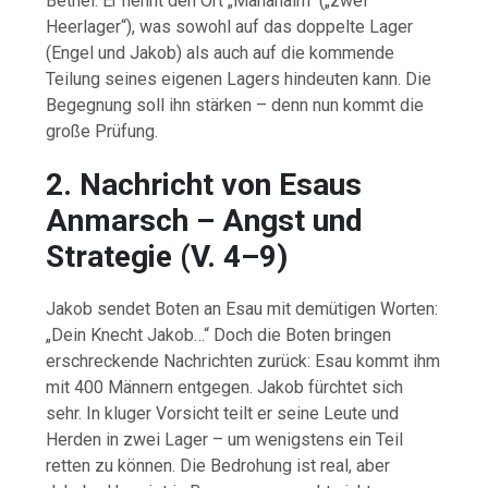
Bethel.
Er
nennt
den
Ort „
Mahanaim“ („
zwei
Heerlager“),
was
sowohl
auf
das
doppelte
Lager
(
Engel
und
Jakob)
als
auch
auf
die
kommende
Teilung
seines
eigenen
Lagers
hindeuten
kann.
Die
Begegnung
soll
ihn
stärken –
denn
nun
kommt
die
große
Prüfung.
2.
Nachricht
von
Esaus
Anmarsch –
Angst
und
Strategie (
V.
4–
9)
Jakob
sendet
Boten
an
Esau
mit
demütigen
Worten:
„
Dein
Knecht
Jakob…“
Doch
die
Boten
bringen
erschreckende
Nachrichten
zurück:
Esau
kommt
ihm
mit
400
Männern
entgegen.
Jakob
fürchtet
sich
sehr.
In
kluger
Vorsicht
teilt
er
seine
Leute
und
Herden
in
zwei
Lager –
um
wenigstens
ein
Teil
retten
zu
können.
Die
Bedrohung
ist
real,
aber