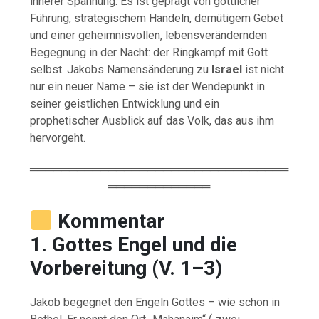
innerer
Spannung.
Es
ist
geprägt
von
göttlicher
Führung,
strategischem
Handeln,
demütigem
Gebet
und
einer
geheimnisvollen,
lebensverändernden
Begegnung
in
der
Nacht:
der
Ringkampf
mit
Gott
selbst.
Jakobs
Namensänderung
zu
Israel
ist
nicht
nur
ein
neuer
Name –
sie
ist
der
Wendepunkt
in
seiner
geistlichen
Entwicklung
und
ein
prophetischer
Ausblick
auf
das
Volk,
das
aus
ihm
hervorgeht.
═════════════════════════════════
═════════════
Kommentar
1.
Gottes
Engel
und
die
Vorbereitung (
V.
1–
3)
Jakob
begegnet
den
Engeln
Gottes –
wie
schon
in