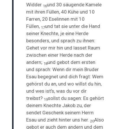
Widder
und 30 säugende Kamele
16
mit ihren Füllen, 40 Kühe und 10
Farren, 20 Eselinnen mit 10
Füllen,
und tat sie unter die Hand
17
seiner Knechte, je eine Herde
besonders, und sprach zu ihnen:
Gehet vor mir hin und lasset Raum
zwischen einer Herde nach der
andern;
und gebot dem ersten
18
und sprach: Wenn dir mein Bruder
Esau begegnet und dich fragt: Wem
gehörst du an, und wo willst du hin,
und wes ist’s, was du vor dir
treibst?
sollst du sagen: Es gehört
19
deinem Knechte Jakob zu, der
sendet Geschenk seinem Herrn
Esau und zieht hinter uns her.
Also
20
gebot er auch dem andern und dem