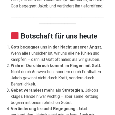
Gott
begegnet
Jakob
und
verändert
ihn
tiefgreifend.
═════════════════════════════════
═════════════
Botschaft für uns heute
Gott
begegnet
uns
in
der
Nacht
unserer
Angst.
Wenn
alles
unsicher
ist,
wir
uns
alleine
fühlen
und
kämpfen –
dann
ist
Gott
oft
näher,
als
wir
glauben.
Wahrer
Durchbruch
kommt
im
Ringen
mit
Gott.
Nicht
durch
Ausweichen,
sondern
durch
Festhalten.
Jakob
gewinnt
nicht
durch
Kraft,
sondern
durch
Beharrlichkeit.
Gebet
verändert
mehr
als
Strategien.
Jakobs
kluges
Handeln
war
wichtig –
aber
seine
Rettung
begann
mit
einem
ehrlichen
Gebet.
Veränderung
braucht
Begegnung.
Jakob
verlässt
den
Jabbok
nicht
wie
er
kam.
Auch
wir