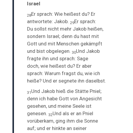
Israel
Er sprach: Wie heißest du? Er
28
antwortete: Jakob.
Er sprach:
29
Du
sollst nicht mehr Jakob heißen,
sondern Israel; denn du hast mit
Gott und mit Menschen gekämpft
und bist obgelegen.
Und Jakob
30
fragte ihn und sprach: Sage
doch,
wie heißest du? Er aber
sprach: Warum fragst du, wie ich
heiße? Und er segnete ihn daselbst.
Und Jakob hieß die Stätte Pniel;
31
denn ich
habe Gott von Angesicht
gesehen, und meine Seele ist
genesen.
Und als er an Pniel
32
vorüberkam, ging ihm die Sonne
auf; und er hinkte an seiner