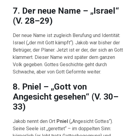
7.
Der
neue
Name – „
Israel“
(
V.
28–
29)
Der
neue
Name
ist
zugleich
Berufung
und
Identität:
Israel („
der
mit
Gott
kämpft“).
Jakob
war
bisher
der
Betrüger,
der
Planer.
Jetzt
ist
er
der,
der
sich
an
Gott
klammert.
Dieser
Name
wird
später
dem
ganzen
Volk
gegeben.
Gottes
Geschichte
geht
durch
Schwache,
aber
von
Gott
Geformte
weiter.
8.
Pniel – „
Gott
von
Angesicht
gesehen“ (
V.
30–
33)
Jakob
nennt
den
Ort
Pniel
(„
Angesicht
Gottes“).
Seine
Seele
ist „
gerettet“ –
im
doppelten
Sinn:
körperlich (
er
lebt
trotz
Gottesbegegnung)
und