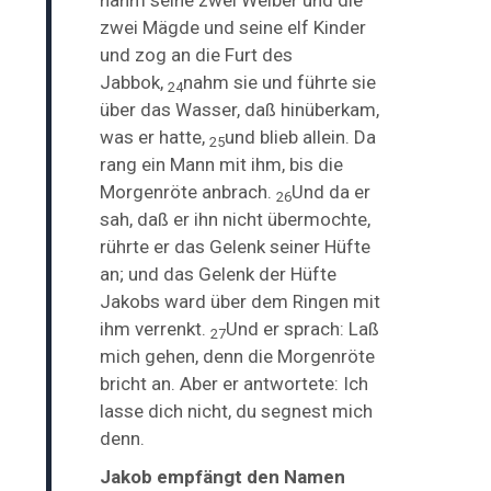
zwei Mägde und seine elf Kinder
und zog an die Furt des
Jabbok,
nahm sie und führte sie
24
über das Wasser, daß hinüberkam,
was er hatte,
und blieb allein. Da
25
rang ein Mann mit ihm, bis die
Morgenröte anbrach.
Und da er
26
sah, daß er ihn nicht übermochte,
rührte er das Gelenk seiner Hüfte
an; und das Gelenk der Hüfte
Jakobs ward über dem Ringen mit
ihm verrenkt.
Und er sprach: Laß
27
mich gehen, denn die Morgenröte
bricht an. Aber er antwortete:
Ich
lasse dich nicht, du segnest mich
denn.
Jakob empfängt den Namen