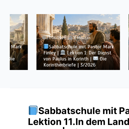
27/06/2026
8 Minuten
20/06/
Sabbatschule mit Pastor Mark
Sabb
Finley |
Lektion 1: Der Dienst
Finley 
von Paulus in Korinth |
Die
Ewigkei
Korintherbriefe | 3/2026
Wachse
Sabbatschule mit Pa
Lektion 11.In dem Lan