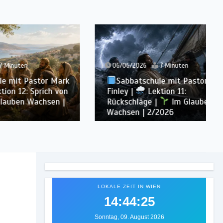
06/06/2026
7 Minuten
tor Mark
Sabbatschule mit Pastor Mark
rich von
Finley |
Lektion 11:
chsen |
Rückschläge |
Im Glauben
Wachsen | 2/2026
LOKALE ZEIT IN WIEN
14:44:27
Sonntag, 09. August 2026