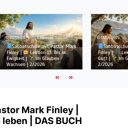
2026
7 Minuten
13/06/2026
7 Minuten
atschule mit Pastor Mark
Sabbatschule mit Pas
|
Lektion 13: Bis in
Finley |
Lektion 12: Sp
t |
Im Glauben
Gott |
Im Glauben Wa
n | 2/2026
2/2026
stor Mark Finley |
d leben | DAS BUCH