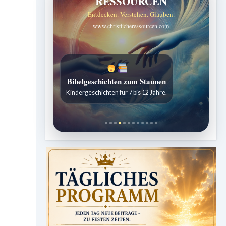
RESSOURCEN
Entdecken. Verstehen. Glauben.
www.christlicheressourcen.com
Sabbatschule mit Pastor Mark Finley
Wöchentliche Lektionen verständlich erklärt.