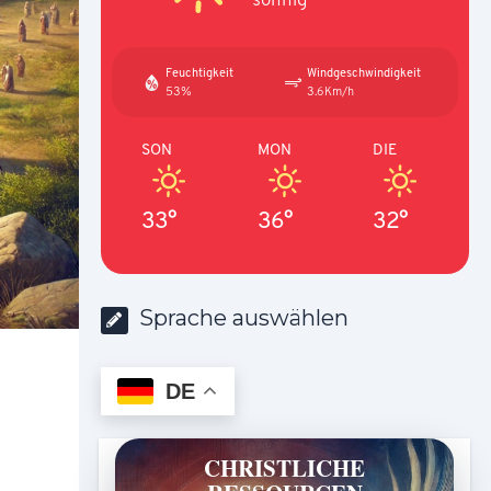
Feuchtigkeit
Windgeschwindigkeit
53%
3.6Km/h
SON
MON
DIE
33°
36°
32°
Sprache auswählen
DE
CHRISTLICHE