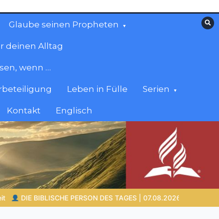
Glaube seinen Propheten
r deinen Alltag
esen, wenn …
beteiligung
Leben in Fülle
Serien
Kontakt
Englisch
mram – der Vater, der in dunkler Zeit Glauben weitergab
LEBEN