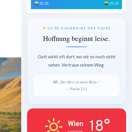
05:39
20:19
GUTE NACHRICHT DES TAGES
Hoffnung beginnt leise.
Gott wirkt oft dort, wo wir es noch nicht
sehen. Vertraue seinem Weg.
„Der Herr ist mein Hirte.“
— Psalm 23,1
18°
Wien
sonnig