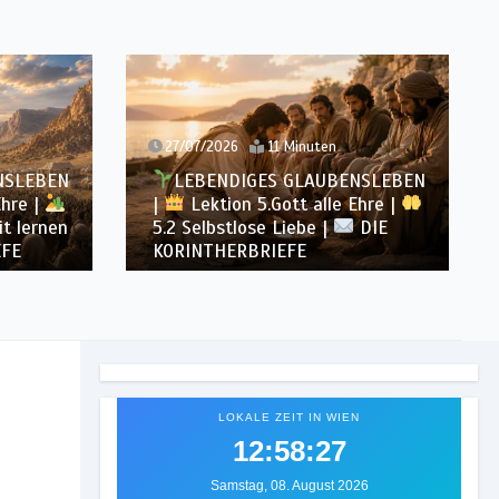
27/07/2026
11 Minuten
NSLEBEN
LEBENDIGES GLAUBENSLEBEN
Ehre |
|
Lektion 5.Gott alle Ehre |
t lernen
5.2 Selbstlose Liebe |
DIE
EFE
KORINTHERBRIEFE
LOKALE ZEIT IN WIEN
12:58:30
Samstag, 08. August 2026