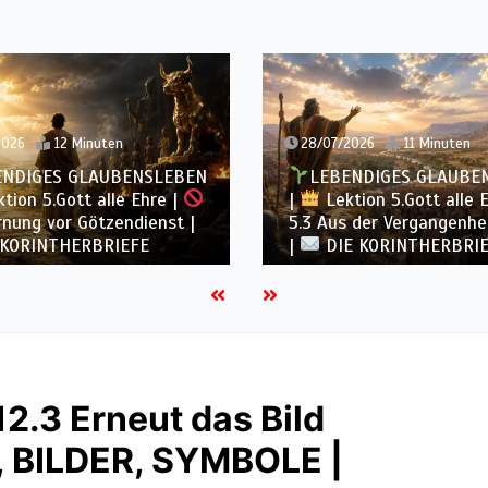
2026
12 Minuten
28/07/2026
11 Minuten
ENDIGES GLAUBENSLEBEN
LEBENDIGES GLAUBE
tion 5.Gott alle Ehre |
|
Lektion 5.Gott alle 
nung vor Götzendienst |
5.3 Aus der Vergangenhei
 KORINTHERBRIEFE
|
DIE KORINTHERBRI
12.3 Erneut das Bild
 BILDER, SYMBOLE |