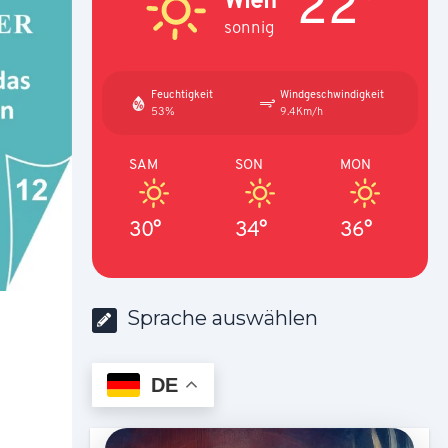
22°
sonnig
Feuchtigkeit
Windgeschwindigkeit
53%
9.4Km/h
SAM
SON
MON
30°
34°
36°
Sprache auswählen
DE