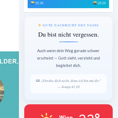
05:38
20:20
GUTE NACHRICHT DES TAGES
Du bist nicht vergessen.
Auch wenn dein Weg gerade schwer
erscheint — Gott sieht, versteht und
begleitet dich.
„Fürchte dich nicht, denn ich bin mit dir.“
— Jesaja 41,10
Wien