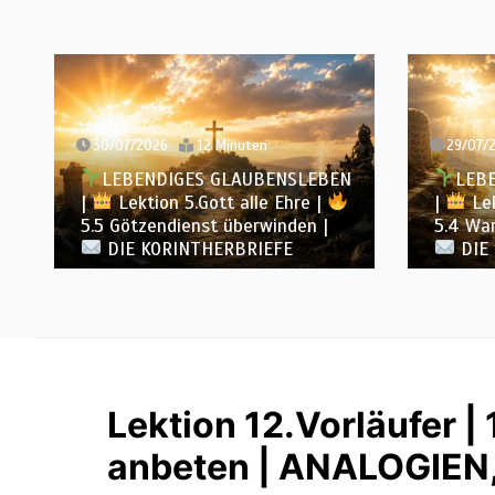
30/07/2026
12 Minuten
29/07/
LEBENDIGES GLAUBENSLEBEN
LEB
|
Lektion 5.Gott alle Ehre |
|
Lek
5.5 Götzendienst überwinden |
5.4 War
DIE KORINTHERBRIEFE
DIE
Lektion 12.Vorläufer | 
anbeten | ANALOGIEN,