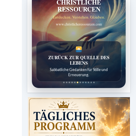
CHRISTLICHE
RESSOURCEN
Entdecken. Verstehen. Glauben.
www.christlicheressourcen.com
SPUREN DER SCHÖPFUNG
Entdeckungen aus der Natur.