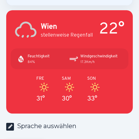
22°
Wien
stellenweise Regenfall
Feuchtigkeit
Windgeschwindigkeit
84%
17.3Km/h
FRE
SAM
SON
31°
30°
33°
Sprache auswählen