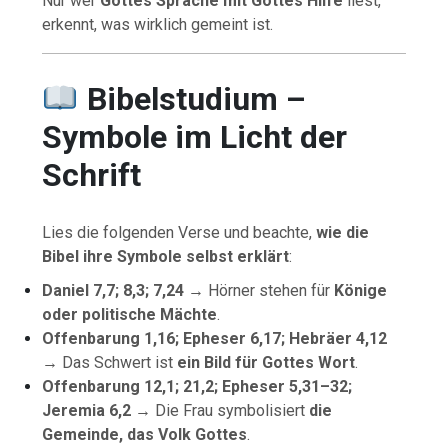
Nur wer
Gottes Sprache mit Gottes Hilfe
liest,
erkennt, was wirklich gemeint ist.
Bibelstudium –
Symbole im Licht der
Schrift
Lies die folgenden Verse und beachte,
wie die
Bibel ihre Symbole selbst erklärt
:
Daniel 7,7; 8,3; 7,24
→ Hörner stehen für
Könige
oder politische Mächte
.
Offenbarung 1,16; Epheser 6,17; Hebräer 4,12
→ Das Schwert ist
ein Bild für Gottes Wort
.
Offenbarung 12,1; 21,2; Epheser 5,31–32;
Jeremia 6,2
→ Die Frau symbolisiert
die
Gemeinde, das Volk Gottes
.