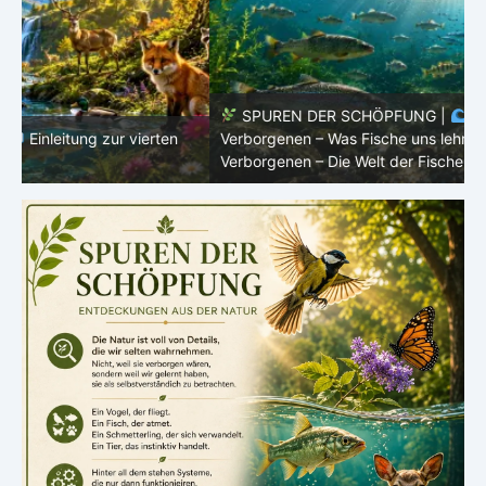
SPUREN DER SCHÖPFUNG |
Episode 8 – Leben im
Verborgenen – Was Fische uns lehren |
Leben im
V
Verborgenen – Die Welt der Fische
V