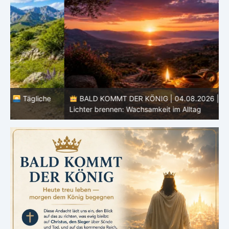
BALD KOMMT DER KÖNIG | 04.08.2026 |
Lasst eure
Lichter brennen: Wachsamkeit im Alltag
H