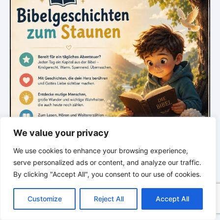
We value your privacy
We use cookies to enhance your browsing experience,
serve personalized ads or content, and analyze our traffic.
By clicking "Accept All", you consent to our use of cookies.
C
F
P
W
T
R
M
T
T
V
*
*
*
o
a
i
h
u
e
e
e
w
i
Customize
Reject All
Accept All
p
c
n
a
m
d
s
l
i
b
r
GLAUBE SEINEN PROPHETEN –
T
y
e
t
t
b
d
s
e
t
e
e
Bibel & Ellen White neu entdecken. Tief.
L
b
e
s
l
i
e
g
t
r