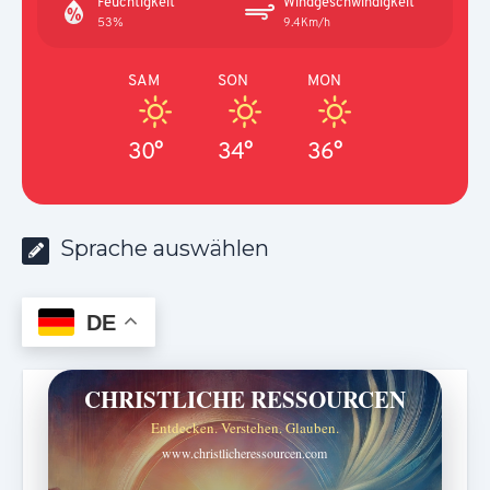
Feuchtigkeit
Windgeschwindigkeit
53%
9.4Km/h
SAM
SON
MON
30°
34°
36°
Sprache auswählen
DE
CHRISTLICHE RESSOURCEN
Entdecken. Verstehen. Glauben.
www.christlicheressourcen.com