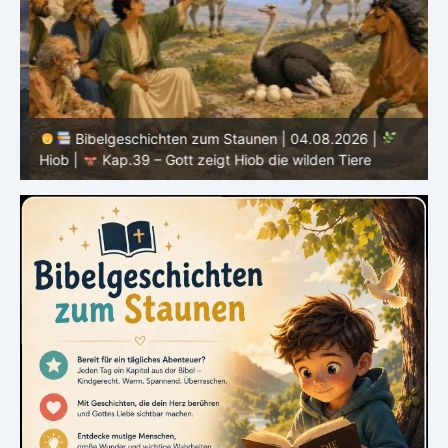
Bibelgeschichten zum Staunen | 04.08.2026 |
Hiob |
Kap.39 – Gott zeigt Hiob die wilden Tiere
H