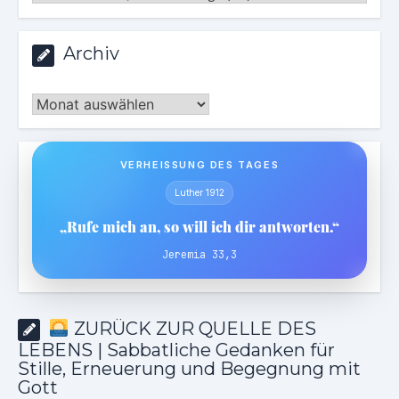
Archiv
Archiv
VERHEISSUNG DES TAGES
Luther 1912
„Rufe mich an, so will ich dir antworten.“
Jeremia 33,3
ZURÜCK ZUR QUELLE DES
LEBENS | Sabbatliche Gedanken für
Stille, Erneuerung und Begegnung mit
Gott