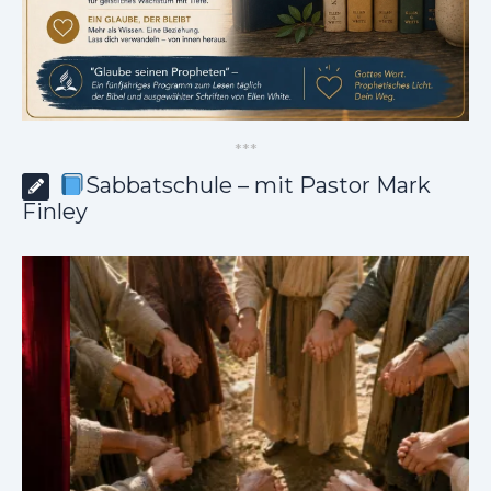
*
*
*
Sabbatschule – mit Pastor Mark
Finley