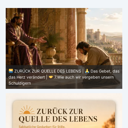
ZURÜCK ZUR QUELLE DES LEBENS |
Das Gebet, das
as
das Herz verändert |
7.Wie auch wir vergeben unsern
Schuldigern
d