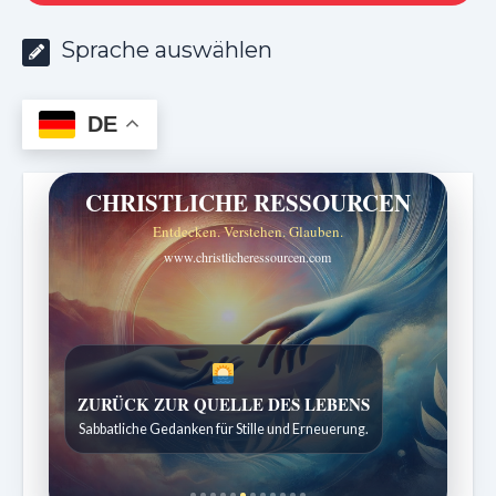
Sprache auswählen
DE
CHRISTLICHE RESSOURCEN
Entdecken. Verstehen. Glauben.
www.christlicheressourcen.com
ZURÜCK ZUR QUELLE DES LEBENS
SPUREN DER SCHÖPFUNG
Sabbatliche Gedanken für Stille und Erneuerung.
Entdeckungen aus der Natur.