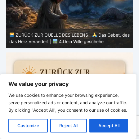
as
ZURÜCK ZUR QUELLE DES LEBENS |
Das Gebet, das
das Herz verändert |
3.Dein Reich komme
d
We value your privacy
We use cookies to enhance your browsing experience,
serve personalized ads or content, and analyze our traffic.
By clicking "Accept All", you consent to our use of cookies.
C
F
P
W
T
R
M
T
T
V
o
a
i
h
u
e
e
e
w
i
Customize
Reject All
Accept All
p
c
n
a
m
d
s
l
i
b
r
T
y
e
t
t
b
d
s
e
t
e
e
L
b
e
s
l
i
e
g
t
r