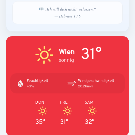
„Ich will dich nicht verlassen.“
— Hebräer 13,5
31°
Wien
sonnig
Feuchtigkeit
Windgeschwindigkeit
43%
20.2Km/h
DON
FRE
SAM
35°
31°
32°