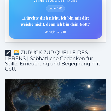
VERHEISSUNG DES TAGES
Luther 1912
„Fürchte dich nicht, ich bin mit dir;
weiche nicht, denn ich bin dein Gott.“
Jesaja 41,10
ZURÜCK ZUR QUELLE DES
LEBENS | Sabbatliche Gedanken für
Stille, Erneuerung und Begegnung mit
Gott