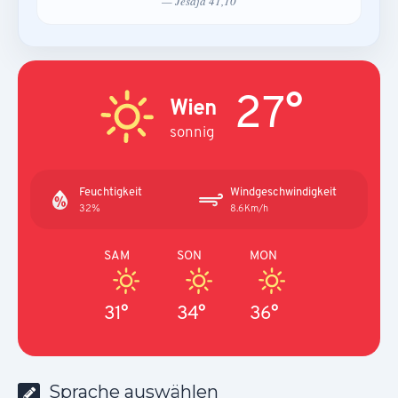
— Jesaja 41,10
27°
Wien
sonnig
Feuchtigkeit
Windgeschwindigkeit
32%
8.6Km/h
SAM
SON
MON
31°
34°
36°
Sprache auswählen