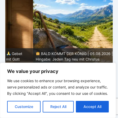
BALD KOMMT DER KÖNIG | 05.08.2026 |
Tägliche
Hingabe: Jeden Tag neu mit Christus
L
We value your privacy
We use cookies to enhance your browsing experience,
serve personalized ads or content, and analyze our traffic.
By clicking "Accept All", you consent to our use of cookies.
C
F
P
W
T
R
M
T
T
V
o
a
i
h
u
e
e
e
w
i
Customize
Reject All
Accept All
p
c
n
a
m
d
s
l
i
b
r
T
y
e
t
t
b
d
s
e
t
e
e
L
b
e
s
l
i
e
g
t
r