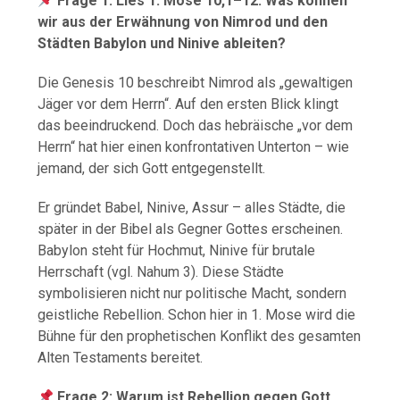
Frage 1: Lies 1. Mose 10,1–12. Was können
wir aus der Erwähnung von Nimrod und den
Städten Babylon und Ninive ableiten?
Die Genesis 10 beschreibt Nimrod als „gewaltigen
Jäger vor dem Herrn“. Auf den ersten Blick klingt
das beeindruckend. Doch das hebräische „vor dem
Herrn“ hat hier einen konfrontativen Unterton – wie
jemand, der sich Gott entgegenstellt.
Er gründet Babel, Ninive, Assur – alles Städte, die
später in der Bibel als Gegner Gottes erscheinen.
Babylon steht für Hochmut, Ninive für brutale
Herrschaft (vgl. Nahum 3). Diese Städte
symbolisieren nicht nur politische Macht, sondern
geistliche Rebellion. Schon hier in 1. Mose wird die
Bühne für den prophetischen Konflikt des gesamten
Alten Testaments bereitet.
Frage 2: Warum ist Rebellion gegen Gott