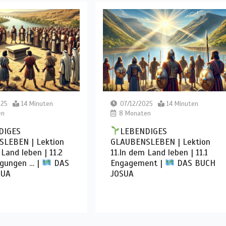
025
14 Minuten
07/12/2025
14 Minuten
en
8 Monaten
DIGES
LEBENDIGES
LEBEN | Lektion
GLAUBENSLEBEN | Lektion
 Land leben | 11.2
11.In dem Land leben | 11.1
igungen … |
DAS
Engagement |
DAS BUCH
SUA
JOSUA