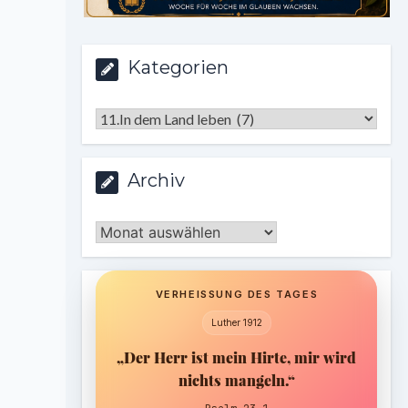
Kategorien
Kategorien
Archiv
Archiv
VERHEISSUNG DES TAGES
Luther 1912
„Der Herr ist mein Hirte, mir wird
nichts mangeln.“