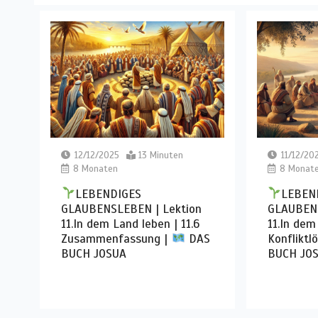
12/12/2025
13 Minuten
11/12/20
8 Monaten
8 Monat
LEBENDIGES
LEBEN
GLAUBENSLEBEN | Lektion
GLAUBENS
11.In dem Land leben | 11.6
11.In dem
Zusammenfassung |
DAS
Konfliktl
BUCH JOSUA
BUCH JO