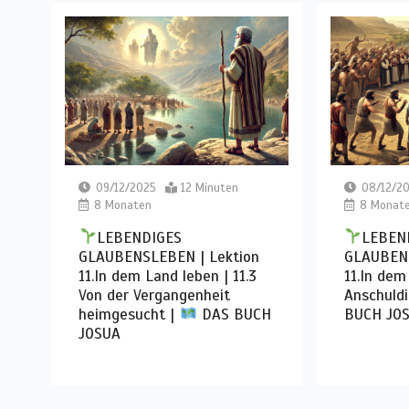
09/12/2025
12 Minuten
08/12/2
8 Monaten
8 Monat
LEBENDIGES
LEBEN
GLAUBENSLEBEN | Lektion
GLAUBENS
11.In dem Land leben | 11.3
11.In dem
Von der Vergangenheit
Anschuld
heimgesucht |
DAS BUCH
BUCH JO
JOSUA