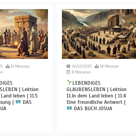
25
11 Minuten
10/12/2025
14 Minuten
en
8 Monaten
DIGES
LEBENDIGES
LEBEN | Lektion
GLAUBENSLEBEN | Lektion
 Land leben | 11.5
11.In dem Land leben | 11.4
ösung |
DAS
Eine freundliche Antwort |
SUA
DAS BUCH JOSUA