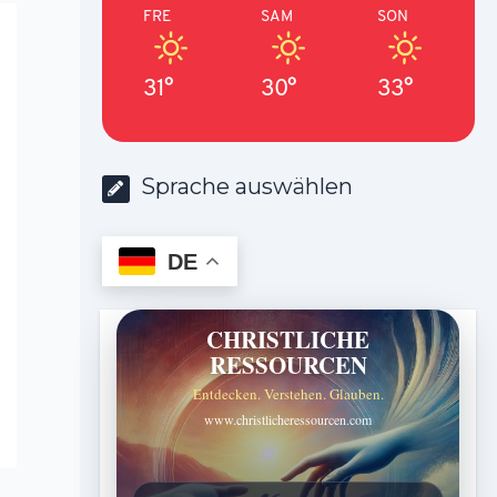
FRE
SAM
SON
31°
30°
33°
Sprache auswählen
DE
CHRISTLICHE
RESSOURCEN
Entdecken. Verstehen. Glauben.
www.christlicheressourcen.com