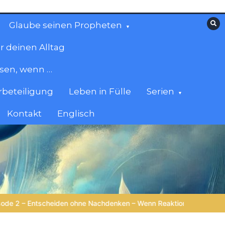
Glaube seinen Propheten
r deinen Alltag
esen, wenn …
beteiligung
Leben in Fülle
Serien
Kontakt
Englisch
eaktion klüger ist als Reflexion |
4.Serie: Die Weisheit im Tierre