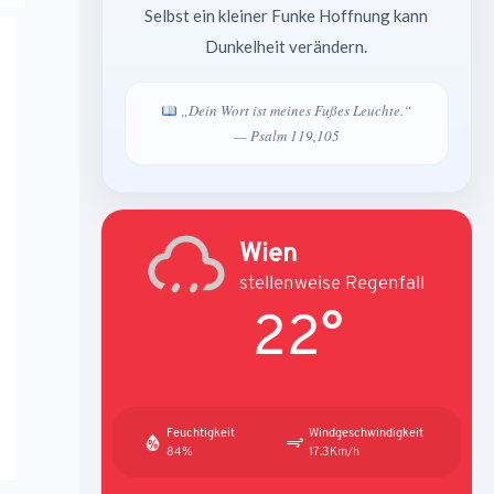
Selbst ein kleiner Funke Hoffnung kann
Dunkelheit verändern.
„Dein Wort ist meines Fußes Leuchte.“
— Psalm 119,105
Wien
stellenweise Regenfall
22°
Feuchtigkeit
Windgeschwindigkeit
84%
17.3Km/h