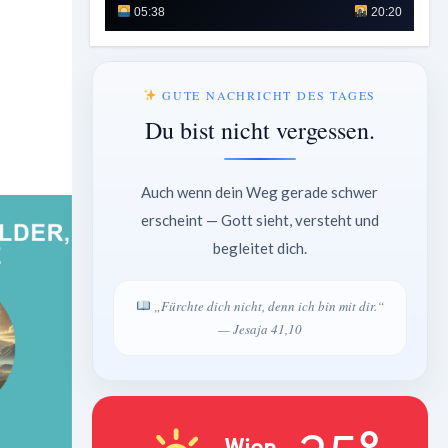
05:38
20:20
GUTE NACHRICHT DES TAGES
Du bist nicht vergessen.
Auch wenn dein Weg gerade schwer
erscheint — Gott sieht, versteht und
begleitet dich.
„Fürchte dich nicht, denn ich bin mit dir.“
— Jesaja 41,10
Wien