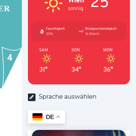
25°
sonnig
Feuchtigkeit
Windgeschwindigkeit
33%
14.4Km/h
SAM
SON
MON
31°
34°
36°
Sprache auswählen
DE