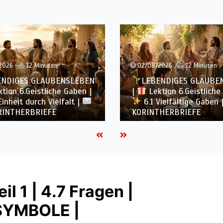
2026
12 Minuten
02/08/2026
12 Minuten
ENDIGES GLAUBENSLEBEN
LEBENDIGES GLAUBE
tion 6.Geistliche Gaben |
|
Lektion 6.Geistliche
inheit durch Vielfalt |
6.1 Vielfältige Gaben 
RINTHERBRIEFE
KORINTHERBRIEFE
il 1 | 4.7 Fragen |
SYMBOLE |