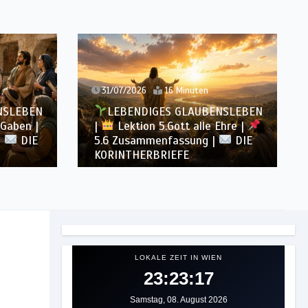
31/07/2026
16 Minuten
NSLEBEN
LEBENDIGES GLAUBENSLEBEN
 Gaben |
|
Lektion 5.Gott alle Ehre |
|
DIE
5.6 Zusammenfassung |
DIE
KORINTHERBRIEFE
LOKALE ZEIT IN WIEN
23:23:19
Samstag, 08. August 2026