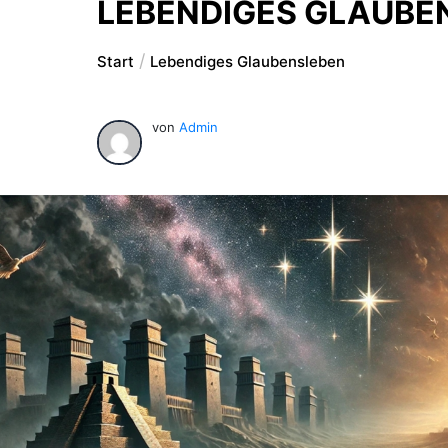
LEBENDIGES GLAUBE
Start
Lebendiges Glaubensleben
von
Admin