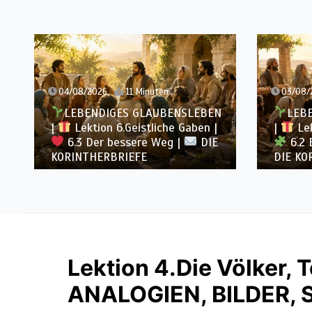
04/08/2026
11 Minuten
03/08/
LEBENDIGES GLAUBENSLEBEN
LEB
|
Lektion 6.Geistliche Gaben |
|
Lek
6.3 Der bessere Weg |
DIE
6.2 E
KORINTHERBRIEFE
DIE KO
Lektion 4.Die Völker, Te
ANALOGIEN, BILDER, 