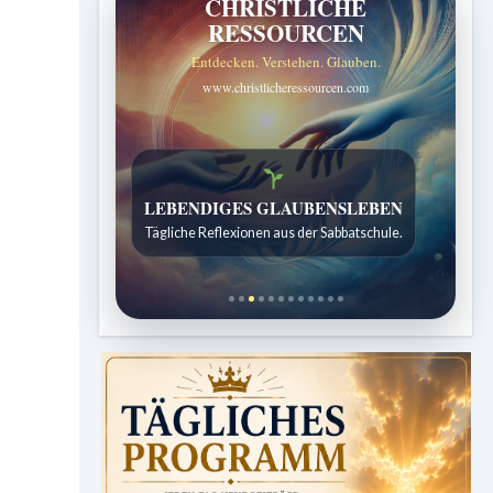
CHRISTLICHE
RESSOURCEN
Entdecken. Verstehen. Glauben.
www.christlicheressourcen.com
Bibelgeschichten zum Staunen
LEBENDIGES GLAUBENSLEBEN
Kindergeschichten für 7 bis 12 Jahre.
Tägliche Reflexionen aus der Sabbatschule.