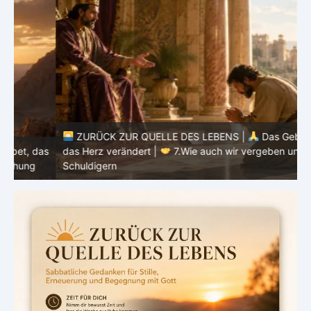
ZURÜCK ZUR QUELLE DES LEBENS |
Das Gebet, das
as
das Herz verändert |
7.Wie auch wir vergeben unsern
Schuldigern
d