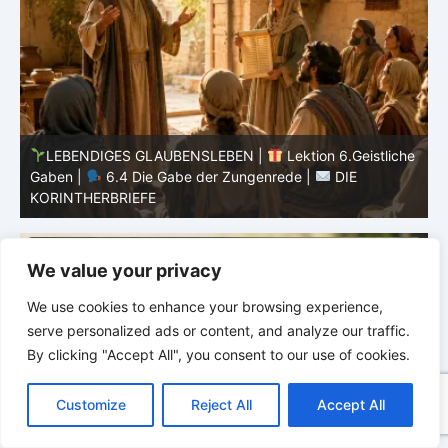
he
LEBENDIGES GLAUBENSLEBEN |
Lektion 6.Geistliche
Gaben |
6.3 Der bessere Weg |
DIE
G
KORINTHERBRIEFE
K
We value your privacy
We use cookies to enhance your browsing experience,
serve personalized ads or content, and analyze our traffic.
By clicking "Accept All", you consent to our use of cookies.
C
F
P
W
T
R
M
T
T
V
o
a
i
h
u
e
e
e
w
i
Customize
Reject All
Accept All
p
c
n
a
m
d
s
l
i
b
r
T
y
e
t
t
b
d
s
e
t
e
e
L
b
e
s
l
i
e
g
t
r