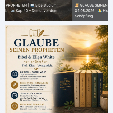
GLAUBE SEINEN PROPHETEN |
Bibelstudium |
04.08.2026 |
Hiob |
Kap.39 – Gottes Weisheit in der
0
Schöpfung
d