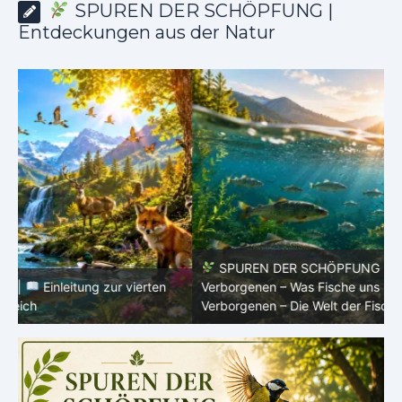
SPUREN DER SCHÖPFUNG |
Entdeckungen aus der Natur
SPUREN DER SCHÖPFUNG |
Episode 8 – Leben im
Verborgenen – Was Fische uns lehren |
Leben im
V
Verborgenen – Die Welt der Fische
V