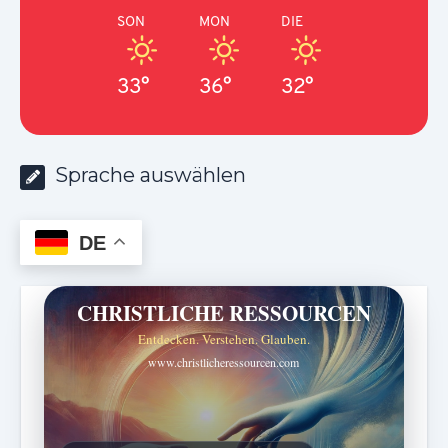
SON
MON
DIE
33°
36°
32°
Sprache auswählen
DE
CHRISTLICHE RESSOURCEN
Entdecken. Verstehen. Glauben.
www.christlicheressourcen.com