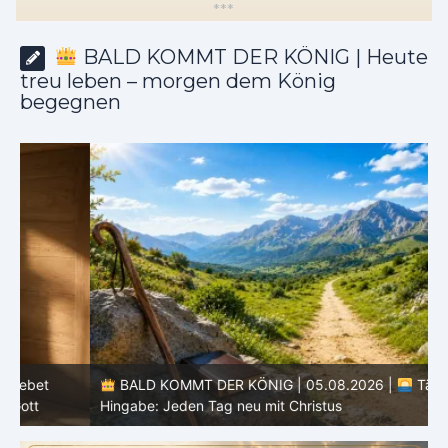
*
*
*
BALD KOMMT DER KÖNIG | Heute
treu leben – morgen dem König
begegnen
BALD KOMMT DER KÖNIG | 05.08.2026 |
Tägliche
Hingabe: Jeden Tag neu mit Christus
L