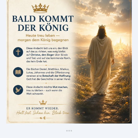
*
*
*