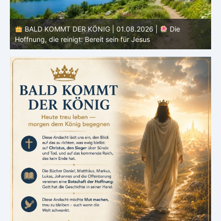
BALD KOMMT DER KÖNIG | 01.08.2026 | Einführung in
den Monat |
August – Heiligung und Charakterbildung
z