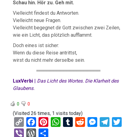
Schau hin. Hör zu. Geh mit.
Vielleicht findest du Antworten.
Vielleicht neue Fragen.
Vielleicht begegnet dir Gott zwischen zwei Zeilen,
wie ein Licht, das plötzlich aufflammt.
Doch eines ist sicher:
Wenn du diese Reise antrittst,
wirst du nicht mehr derselbe sein.
═══════════════════
LuxVerbi
|
Das Licht des Wortes. Die Klarheit des
Glaubens.
0
0
(Visited 26 times, 1 visits today)
C
F
Pi
W
T
R
M
T
T
o
a
nt
h
u
e
es
el
wi
Vi
W
T