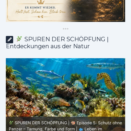
*
*
*
SPUREN DER SCHÖPFUNG |
Entdeckungen aus der Natur
ne
SPUREN DER SCHÖPFUNG |
Episode 4: Kalt, aber
lebendig – Leben ohne konstante Körpertemperatur |
o