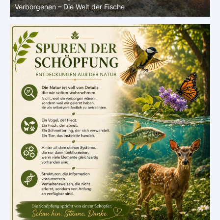
Leben im Verborgenen – Die Welt der Fische
i