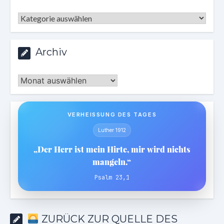
Kategorien
Archiv
Archiv
VERHEISSUNG DES TAGES
Luther 1912
„Der Herr ist mein Hirte, mir wird nichts
mangeln.“
Psalm 23,1
ZURÜCK ZUR QUELLE DES