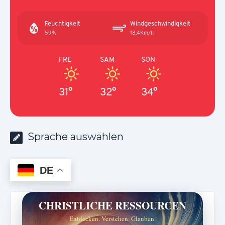
Feuchtigkeit
Windgeschwindigkeit
59%
18.4Km/h
FRE
SAM
SON
31°
32°
34°
Sprache auswählen
DE
CHRISTLICHE RESSOURCEN
Entdecken. Verstehen. Glauben.