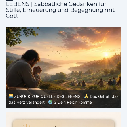
LEBENS | Sabbatliche Gedanken für
Stille, Erneuerung und Begegnung mit
Gott
as
ZURÜCK ZUR QUELLE DES LEBENS |
Das Gebet, das
das Herz verändert |
2.Geheiligt werde dein Name
d