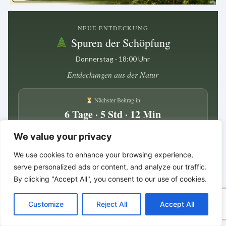
.
NEUE ENTDECKUNG
Spuren der Schöpfung
Donnerstag · 18:00 Uhr
Entdeckungen aus der Natur
Nächster Beitrag in
6 Tage · 5 Std · 12 Min
We value your privacy
Zwischen den kleinen Details
liegt oft ein großer Hinweis.
We use cookies to enhance your browsing experience,
*
*
*
serve personalized ads or content, and analyze our traffic.
By clicking "Accept All", you consent to our use of cookies.
Bibelgeschichten zum Staunen
C
F
P
W
T
R
M
T
T
V
o
a
i
h
u
e
e
e
w
i
Customize
Reject All
Accept All
p
c
n
a
m
d
s
l
i
b
r
T
y
e
t
t
b
d
s
e
t
e
e
L
b
e
s
l
i
e
g
t
r