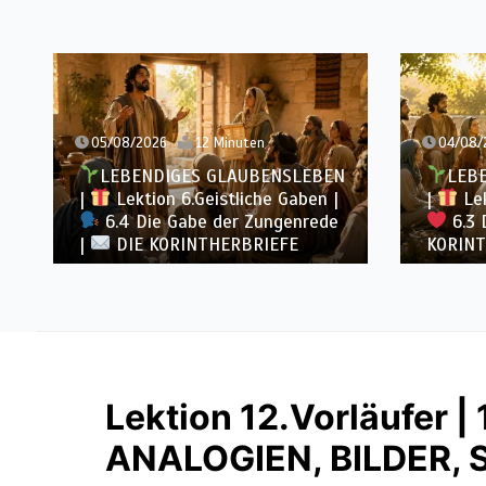
05/08/2026
12 Minuten
04/08/
LEBENDIGES GLAUBENSLEBEN
LEB
|
Lektion 6.Geistliche Gaben |
|
Lek
6.4 Die Gabe der Zungenrede
6.3 
|
DIE KORINTHERBRIEFE
KORINT
Lektion 12.Vorläufer | 
ANALOGIEN, BILDER, 