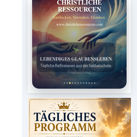
CHRISTLICHE
RESSOURCEN
Entdecken. Verstehen. Glauben.
www.christlicheressourcen.com
LEBENDIGES GLAUBENSLEBEN
Tägliche Reflexionen aus der Sabbatschule.