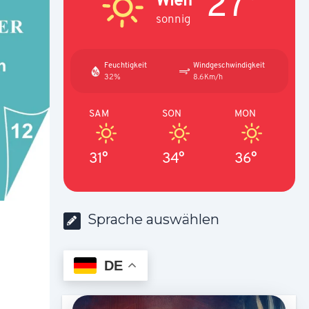
27°
sonnig
Feuchtigkeit
Windgeschwindigkeit
32%
8.6Km/h
SAM
SON
MON
31°
34°
36°
Sprache auswählen
DE