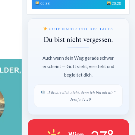
05:38
20:20
GUTE NACHRICHT DES TAGES
Du bist nicht vergessen.
Auch wenn dein Weg gerade schwer
erscheint — Gott sieht, versteht und
begleitet dich.
„Fürchte dich nicht, denn ich bin mit dir.“
— Jesaja 41,10
Wien