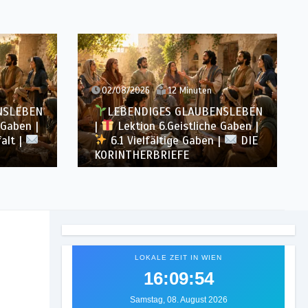
02/08/2026
12 Minuten
NSLEBEN
LEBENDIGES GLAUBENSLEBEN
 Gaben |
|
Lektion 6.Geistliche Gaben |
falt |
6.1 Vielfältige Gaben |
DIE
KORINTHERBRIEFE
LOKALE ZEIT IN WIEN
16:09:55
Samstag, 08. August 2026