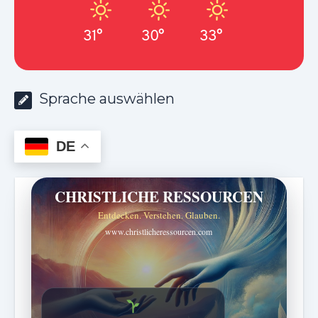
31°
30°
33°
Sprache auswählen
DE
CHRISTLICHE RESSOURCEN
Entdecken. Verstehen. Glauben.
www.christlicheressourcen.com