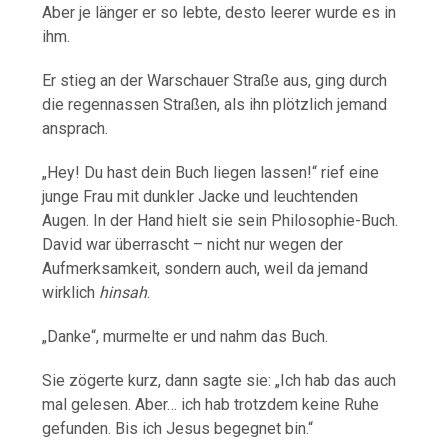
Aber
je
länger
er
so
lebte,
desto
leerer
wurde
es
in
ihm.
Er
stieg
an
der
Warschauer
Straße
aus,
ging
durch
die
regennassen
Straßen,
als
ihn
plötzlich
jemand
ansprach.
„
Hey!
Du
hast
dein
Buch
liegen
lassen!“
rief
eine
junge
Frau
mit
dunkler
Jacke
und
leuchtenden
Augen.
In
der
Hand
hielt
sie
sein
Philosophie-
Buch.
David
war
überrascht –
nicht
nur
wegen
der
Aufmerksamkeit,
sondern
auch,
weil
da
jemand
wirklich
hinsah
.
„
Danke“,
murmelte
er
und
nahm
das
Buch.
Sie
zögerte
kurz,
dann
sagte
sie: „
Ich
hab
das
auch
mal
gelesen.
Aber…
ich
hab
trotzdem
keine
Ruhe
gefunden.
Bis
ich
Jesus
begegnet
bin.“