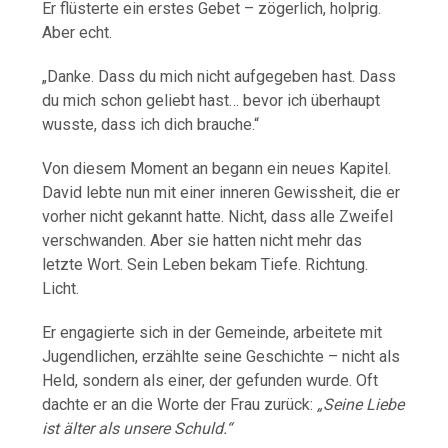
Er
flüsterte
ein
erstes
Gebet –
zögerlich,
holprig.
Aber
echt.
„
Danke.
Dass
du
mich
nicht
aufgegeben
hast.
Dass
du
mich
schon
geliebt
hast…
bevor
ich
überhaupt
wusste,
dass
ich
dich
brauche.“
Von
diesem
Moment
an
begann
ein
neues
Kapitel.
David
lebte
nun
mit
einer
inneren
Gewissheit,
die
er
vorher
nicht
gekannt
hatte.
Nicht,
dass
alle
Zweifel
verschwanden.
Aber
sie
hatten
nicht
mehr
das
letzte
Wort.
Sein
Leben
bekam
Tiefe.
Richtung.
Licht.
Er
engagierte
sich
in
der
Gemeinde,
arbeitete
mit
Jugendlichen,
erzählte
seine
Geschichte –
nicht
als
Held,
sondern
als
einer,
der
gefunden
wurde.
Oft
dachte
er
an
die
Worte
der
Frau
zurück:
„
Seine
Liebe
ist
älter
als
unsere
Schuld.“