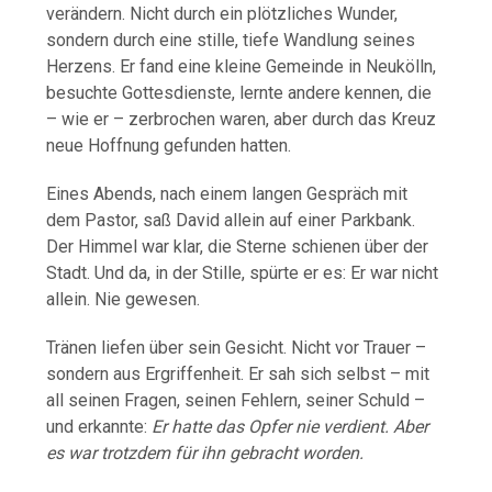
verändern.
Nicht
durch
ein
plötzliches
Wunder,
sondern
durch
eine
stille,
tiefe
Wandlung
seines
Herzens.
Er
fand
eine
kleine
Gemeinde
in
Neukölln,
besuchte
Gottesdienste,
lernte
andere
kennen,
die
–
wie
er –
zerbrochen
waren,
aber
durch
das
Kreuz
neue
Hoffnung
gefunden
hatten.
Eines
Abends,
nach
einem
langen
Gespräch
mit
dem
Pastor,
saß
David
allein
auf
einer
Parkbank.
Der
Himmel
war
klar,
die
Sterne
schienen
über
der
Stadt.
Und
da,
in
der
Stille,
spürte
er
es:
Er
war
nicht
allein.
Nie
gewesen.
Tränen
liefen
über
sein
Gesicht.
Nicht
vor
Trauer –
sondern
aus
Ergriffenheit.
Er
sah
sich
selbst –
mit
all
seinen
Fragen,
seinen
Fehlern,
seiner
Schuld –
und
erkannte:
Er
hatte
das
Opfer
nie
verdient.
Aber
es
war
trotzdem
für
ihn
gebracht
worden.