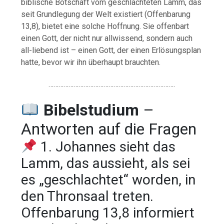
biblische
Botschaft
vom
geschlachteten
Lamm,
das
seit
Grundlegung
der
Welt
existiert (
Offenbarung
13,8),
bietet
eine
solche
Hoffnung.
Sie
offenbart
einen
Gott,
der
nicht
nur
allwissend,
sondern
auch
all-
liebend
ist –
einen
Gott,
der
einen
Erlösungsplan
hatte,
bevor
wir
ihn
überhaupt
brauchten.
………………………………………………………………….
Bibelstudium
–
Antworten auf die Fragen
1. Johannes sieht das
Lamm, das aussieht, als sei
es „geschlachtet“ worden, in
den Thronsaal treten.
Offenbarung 13,8 informiert