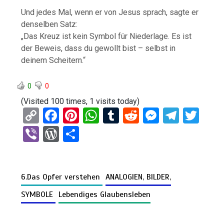
Und
jedes
Mal,
wenn
er
von
Jesus
sprach,
sagte
er
denselben
Satz:
„
Das
Kreuz
ist
kein
Symbol
für
Niederlage.
Es
ist
der
Beweis,
dass
du
gewollt
bist –
selbst
in
deinem
Scheitern.“
0
0
(Visited 100 times, 1 visits today)
C
F
Pi
W
T
R
M
T
T
o
a
nt
h
u
e
es
el
wi
Vi
W
T
py
ce
er
at
m
d
se
e
tt
b
or
eil
Li
b
es
s
bl
di
n
gr
er
er
d
e
n
o
t
A
r
t
g
a
6.Das Opfer verstehen
ANALOGIEN, BILDER,
Pr
n
k
o
p
er
m
es
SYMBOLE
Lebendiges Glaubensleben
k
p
s