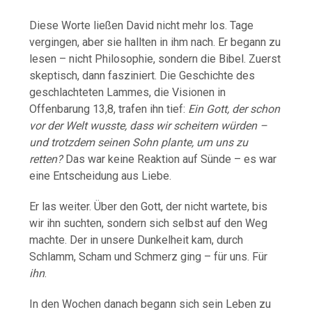
Diese
Worte
ließen
David
nicht
mehr
los.
Tage
vergingen,
aber
sie
hallten
in
ihm
nach.
Er
begann
zu
lesen –
nicht
Philosophie,
sondern
die
Bibel.
Zuerst
skeptisch,
dann
fasziniert.
Die
Geschichte
des
geschlachteten
Lammes,
die
Visionen
in
Offenbarung
13,8,
trafen
ihn
tief:
Ein
Gott,
der
schon
vor
der
Welt
wusste,
dass
wir
scheitern
würden –
und
trotzdem
seinen
Sohn
plante,
um
uns
zu
retten?
Das
war
keine
Reaktion
auf
Sünde –
es
war
eine
Entscheidung
aus
Liebe.
Er
las
weiter.
Über
den
Gott,
der
nicht
wartete,
bis
wir
ihn
suchten,
sondern
sich
selbst
auf
den
Weg
machte.
Der
in
unsere
Dunkelheit
kam,
durch
Schlamm,
Scham
und
Schmerz
ging –
für
uns.
Für
ihn
.
In
den
Wochen
danach
begann
sich
sein
Leben
zu