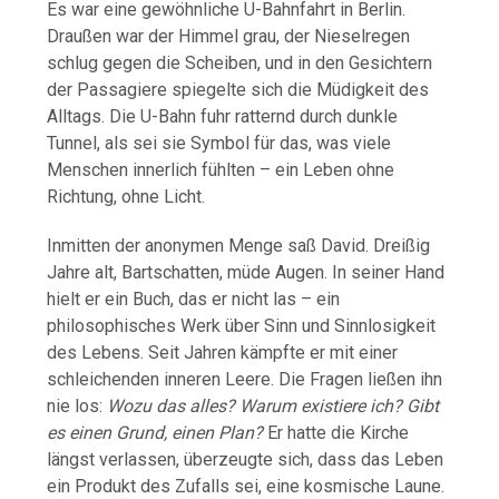
Es
war
eine
gewöhnliche
U-
Bahnfahrt
in
Berlin.
Draußen
war
der
Himmel
grau,
der
Nieselregen
schlug
gegen
die
Scheiben,
und
in
den
Gesichtern
der
Passagiere
spiegelte
sich
die
Müdigkeit
des
Alltags.
Die
U-
Bahn
fuhr
ratternd
durch
dunkle
Tunnel,
als
sei
sie
Symbol
für
das,
was
viele
Menschen
innerlich
fühlten –
ein
Leben
ohne
Richtung,
ohne
Licht.
Inmitten
der
anonymen
Menge
saß
David.
Dreißig
Jahre
alt,
Bartschatten,
müde
Augen.
In
seiner
Hand
hielt
er
ein
Buch,
das
er
nicht
las –
ein
philosophisches
Werk
über
Sinn
und
Sinnlosigkeit
des
Lebens.
Seit
Jahren
kämpfte
er
mit
einer
schleichenden
inneren
Leere.
Die
Fragen
ließen
ihn
nie
los:
Wozu
das
alles?
Warum
existiere
ich?
Gibt
es
einen
Grund,
einen
Plan?
Er
hatte
die
Kirche
längst
verlassen,
überzeugte
sich,
dass
das
Leben
ein
Produkt
des
Zufalls
sei,
eine
kosmische
Laune.