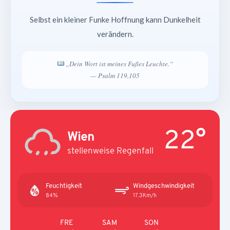
Selbst ein kleiner Funke Hoffnung kann Dunkelheit
verändern.
„Dein Wort ist meines Fußes Leuchte.“
— Psalm 119,105
22°
Wien
stellenweise Regenfall
Feuchtigkeit
Windgeschwindigkeit
84%
17.3Km/h
FRE
SAM
SON