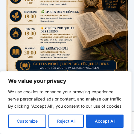
We value your privacy
Kategorien
We use cookies to enhance your browsing experience,
serve personalized ads or content, and analyze our traffic.
Kategorien
By clicking "Accept All", you consent to our use of cookies.
C
F
P
W
T
R
M
T
T
V
o
a
i
h
u
e
e
e
w
i
Customize
Reject All
Accept All
p
c
n
a
m
d
s
l
i
b
r
T
Archiv
y
e
t
t
b
d
s
e
t
e
e
L
b
e
s
l
i
e
g
t
r