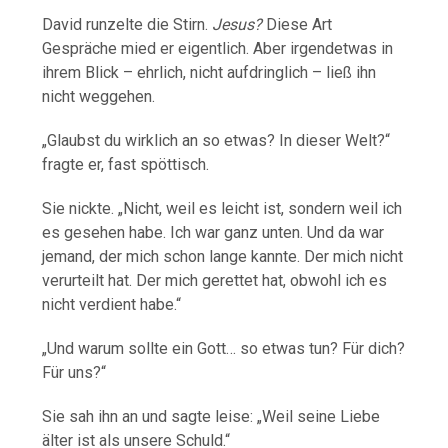
David
runzelte
die
Stirn.
Jesus?
Diese
Art
Gespräche
mied
er
eigentlich.
Aber
irgendetwas
in
ihrem
Blick –
ehrlich,
nicht
aufdringlich –
ließ
ihn
nicht
weggehen.
„
Glaubst
du
wirklich
an
so
etwas?
In
dieser
Welt?“
fragte
er,
fast
spöttisch.
Sie
nickte. „
Nicht,
weil
es
leicht
ist,
sondern
weil
ich
es
gesehen
habe.
Ich
war
ganz
unten.
Und
da
war
jemand,
der
mich
schon
lange
kannte.
Der
mich
nicht
verurteilt
hat.
Der
mich
gerettet
hat,
obwohl
ich
es
nicht
verdient
habe.“
„
Und
warum
sollte
ein
Gott…
so
etwas
tun?
Für
dich?
Für
uns?“
Sie
sah
ihn
an
und
sagte
leise: „
Weil
seine
Liebe
älter
ist
als
unsere
Schuld.“