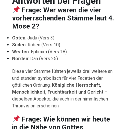
Antworten
bei
Fragen
Frage
:
Wer
waren
die
vier
vorherrschenden
Stämme
laut
4.
Mose
2?
Osten
:
Juda (
Vers
3)
Süden
:
Ruben (
Vers
10)
Westen
:
Ephraim (
Vers
18)
Norden
:
Dan (
Vers
25)
Diese
vier
Stämme
führten
jeweils
drei
weitere
an
und
standen
symbolisch
für
vier
Facetten
der
göttlichen
Ordnung:
Königliche
Herrschaft,
Menschlichkeit,
Fruchtbarkeit
und
Gericht
–
dieselben
Aspekte,
die
auch
in
der
himmlischen
Thronvision
erscheinen.
Frage
:
Wie
können
wir
heute
in
die
Nähe
von
Gottes