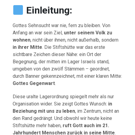
Einleitung:
Gottes
Sehnsucht
war
nie,
fern
zu
bleiben.
Von
Anfang
an
war
sein
Ziel,
unter
seinem
Volk
zu
wohnen
,
nicht
über
ihnen,
nicht
außerhalb,
sondern
in
ihrer
Mitte
.
Die
Stiftshütte
war
das
erste
sichtbare
Zeichen
dieser
Nähe:
ein
Ort
der
Begegnung,
der
mitten
im
Lager
Israels
stand,
umgeben
von
den
zwölf
Stämmen –
geordnet,
durch
Banner
gekennzeichnet,
mit
einer
klaren
Mitte:
Gottes
Gegenwart
.
Diese
uralte
Lagerordnung
spiegelt
mehr
als
nur
Organisation
wider.
Sie
zeigt
Gottes
Wunsch:
in
Beziehung
mit
uns
zu
leben
,
im
Zentrum,
nicht
an
den
Rand
gedrängt.
Und
obwohl
wir
heute
keine
Stiftshütte
mehr
haben,
ruft
Gott
auch
im
21.
Jahrhundert
Menschen
zurück
in
seine
Mitte
.