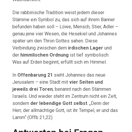
Die
rabbinische
Tradition
weist
jedem
dieser
Stämme
ein
Symbol
zu,
das
sich
auf
ihrem
Banner
befunden
haben
soll –
Löwe,
Mensch,
Stier,
Adler –
genau
jene
vier
Wesen,
die
Hesekiel
und
Johannes
später
um
den
Thron
Gottes
sahen.
Diese
Verbindung
zwischen
dem
irdischen
Lager
und
der
himmlischen
Ordnung
ist
tief
symbolisch:
Was
auf
Erden
beginnt,
erfüllt
sich
im
Himmel.
In
Offenbarung
21
sieht
Johannes
das
neue
Jerusalem –
eine
Stadt
mit
vier
Seiten
und
jeweils
drei
Toren
,
benannt
nach
den
Stämmen
Israels.
Und
wieder
steht
im
Zentrum
nicht
ein
Zelt,
sondern
der
lebendige
Gott
selbst
. „
Denn
der
Herr,
der
allmächtige
Gott,
ist
ihr
Tempel,
er
und
das
Lamm“ (
Offb
21,22).