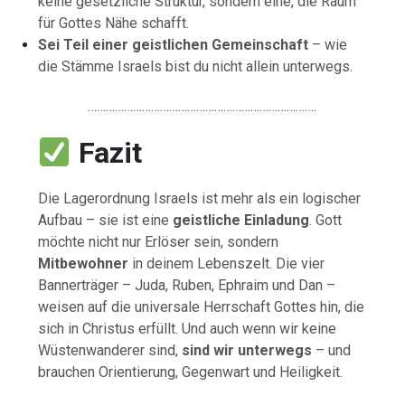
keine
gesetzliche
Struktur,
sondern
eine,
die
Raum
für
Gottes
Nähe
schafft.
Sei
Teil
einer
geistlichen
Gemeinschaft
–
wie
die
Stämme
Israels
bist
du
nicht
allein
unterwegs.
………………………………………………………………….
Fazit
Die
Lagerordnung
Israels
ist
mehr
als
ein
logischer
Aufbau –
sie
ist
eine
geistliche
Einladung
.
Gott
möchte
nicht
nur
Erlöser
sein,
sondern
Mitbewohner
in
deinem
Lebenszelt.
Die
vier
Bannerträger –
Juda,
Ruben,
Ephraim
und
Dan –
weisen
auf
die
universale
Herrschaft
Gottes
hin,
die
sich
in
Christus
erfüllt.
Und
auch
wenn
wir
keine
Wüstenwanderer
sind,
sind
wir
unterwegs
–
und
brauchen
Orientierung,
Gegenwart
und
Heiligkeit.