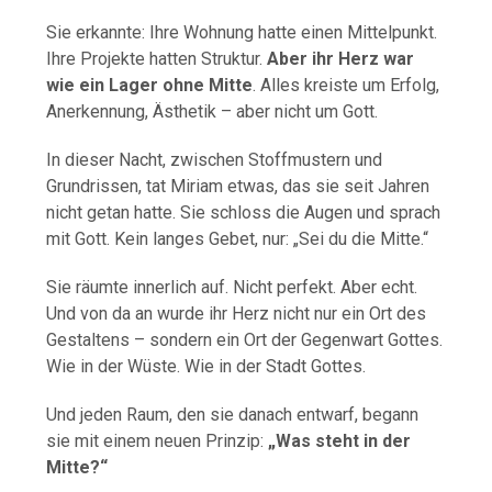
Sie
erkannte:
Ihre
Wohnung
hatte
einen
Mittelpunkt.
Ihre
Projekte
hatten
Struktur.
Aber
ihr
Herz
war
wie
ein
Lager
ohne
Mitte
.
Alles
kreiste
um
Erfolg,
Anerkennung,
Ästhetik –
aber
nicht
um
Gott.
In
dieser
Nacht,
zwischen
Stoffmustern
und
Grundrissen,
tat
Miriam
etwas,
das
sie
seit
Jahren
nicht
getan
hatte.
Sie
schloss
die
Augen
und
sprach
mit
Gott.
Kein
langes
Gebet,
nur: „
Sei
du
die
Mitte.“
Sie
räumte
innerlich
auf.
Nicht
perfekt.
Aber
echt.
Und
von
da
an
wurde
ihr
Herz
nicht
nur
ein
Ort
des
Gestaltens –
sondern
ein
Ort
der
Gegenwart
Gottes.
Wie
in
der
Wüste.
Wie
in
der
Stadt
Gottes.
Und
jeden
Raum,
den
sie
danach
entwarf,
begann
sie
mit
einem
neuen
Prinzip:
„
Was
steht
in
der
Mitte?“