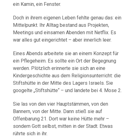
ein
Kamin,
ein
Fenster.
Doch
in
ihrem
eigenen
Leben
fehlte
genau
das:
ein
Mittelpunkt.
Ihr
Alltag
bestand
aus
Projekten,
Meetings
und
einsamen
Abenden
mit
Netflix.
Es
war
alles
gut
eingerichtet –
aber
innerlich
leer.
Eines
Abends
arbeitete
sie
an
einem
Konzept
für
ein
Pflegeheim.
Es
sollte
ein
Ort
der
Begegnung
werden.
Plötzlich
erinnerte
sie
sich
an
eine
Kindergeschichte
aus
dem
Religionsunterricht:
die
Stiftshütte
in
der
Mitte
des
Lagers
Israels.
Sie
googelte „
Stiftshütte“ –
und
landete
bei
4.
Mose
2.
Sie
las
von
den
vier
Hauptstämmen,
von
den
Bannern,
von
der
Mitte.
Dann
stieß
sie
auf
Offenbarung
21.
Dort
war
keine
Hütte
mehr –
sondern
Gott
selbst,
mitten
in
der
Stadt.
Etwas
rührte
sich
in
ihr.