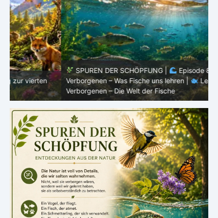
SPUREN DER SCHÖPFUNG |
Episode 8 – Leben im
Verborgenen – Was Fische uns lehren |
Leben im
V
Verborgenen – Die Welt der Fische
V