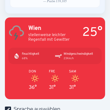
— Psalm 119,105
25°
Wien
stellenweise leichter
Regenfall mit Gewitter
Feuchtigkeit
Windgeschwindigkeit
68%
23Km/h
DON
FRE
SAM
36°
31°
31°
Sprache auswählen