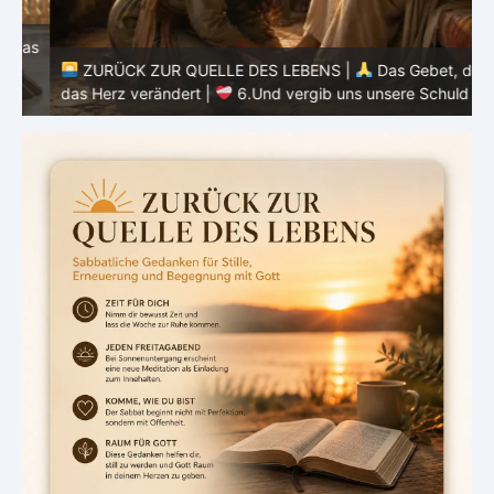
as
ZURÜCK ZUR QUELLE DES LEBENS |
Das Gebet, das
d
das Herz verändert |
6.Und vergib uns unsere Schuld
h