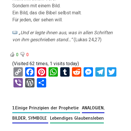
Sondern mit einem Bild.
Ein Bild, das die Bibel selbst malt.
Für jeden, der sehen will.
„Und er legte ihnen aus, was in allen Schriften
von ihm geschrieben stand…“
(Lukas 24,27)
0
0
(Visited 62 times, 1 visits today)
C
F
Pi
W
T
R
M
T
T
o
a
nt
h
u
e
es
el
wi
Vi
W
T
py
ce
er
at
m
d
se
e
tt
b
or
eil
Li
b
es
s
bl
di
n
gr
er
er
d
e
n
o
t
A
r
t
g
a
1.Einige Prinzipien der Prophetie
ANALOGIEN,
Pr
n
k
o
p
er
m
es
BILDER, SYMBOLE
Lebendiges Glaubensleben
k
p
s