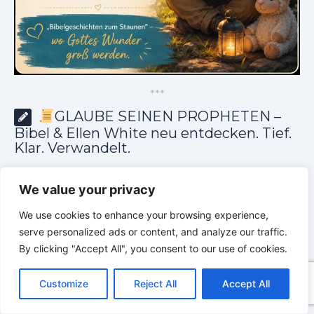
*
*
*
GLAUBE SEINEN PROPHETEN –
Bibel & Ellen White neu entdecken. Tief.
Klar. Verwandelt.
We value your privacy
We use cookies to enhance your browsing experience,
serve personalized ads or content, and analyze our traffic.
By clicking "Accept All", you consent to our use of cookies.
C
F
P
W
T
R
M
T
T
V
o
a
i
h
u
e
e
e
w
i
Customize
Reject All
Accept All
p
c
n
a
m
d
s
l
i
b
r
T
y
e
t
t
b
d
s
e
t
e
e
L
b
e
s
l
i
e
g
t
r