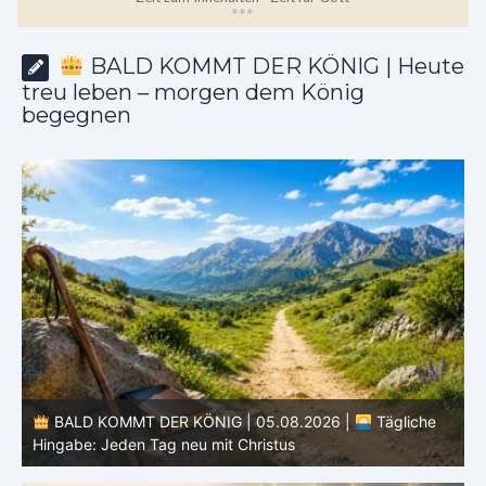
*
*
*
BALD KOMMT DER KÖNIG | Heute
treu leben – morgen dem König
begegnen
BALD KOMMT DER KÖNIG | 04.08.2026 |
Lasst eure
Lichter brennen: Wachsamkeit im Alltag
H