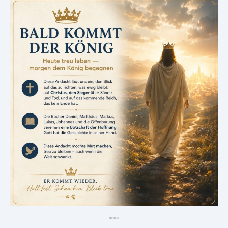
*
*
*