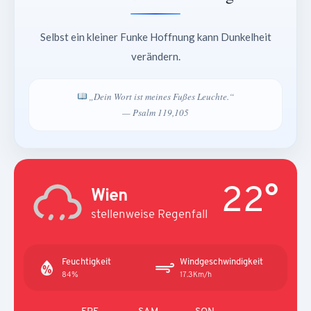
Selbst ein kleiner Funke Hoffnung kann Dunkelheit
verändern.
„Dein Wort ist meines Fußes Leuchte.“
— Psalm 119,105
22°
Wien
stellenweise Regenfall
Feuchtigkeit
Windgeschwindigkeit
84%
17.3Km/h
FRE
SAM
SON