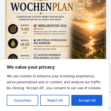
We value your privacy
We use cookies to enhance your browsing experience,
serve personalized ads or content, and analyze our traffic.
By clicking "Accept All", you consent to our use of cookies.
C
F
P
W
T
R
M
T
T
V
o
a
i
h
u
e
e
e
w
i
Customize
Reject All
Accept All
p
c
n
a
m
d
s
l
i
b
r
T
y
e
t
t
b
d
s
e
t
e
e
L
b
e
s
l
i
e
g
t
r