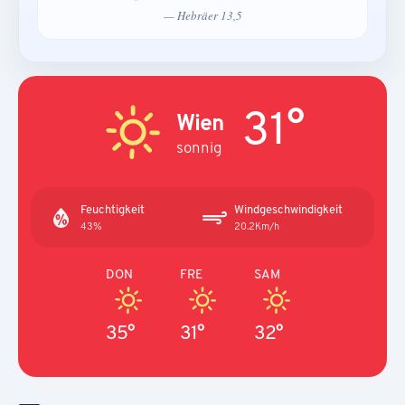
— Hebräer 13,5
31°
Wien
sonnig
Feuchtigkeit
Windgeschwindigkeit
43%
20.2Km/h
DON
FRE
SAM
35°
31°
32°