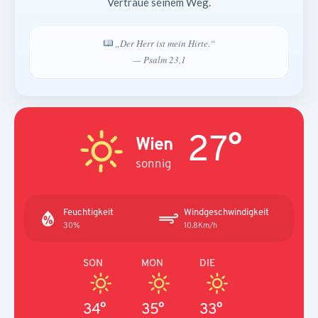
Vertraue seinem Weg.
„Der Herr ist mein Hirte.“
— Psalm 23,1
27°
Wien
sonnig
Feuchtigkeit
Windgeschwindigkeit
30%
10.8Km/h
SON
MON
DIE
34°
35°
33°