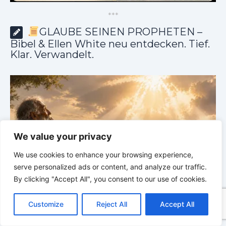
*
*
*
GLAUBE SEINEN PROPHETEN –
Bibel & Ellen White neu entdecken. Tief.
Klar. Verwandelt.
We value your privacy
We use cookies to enhance your browsing experience,
serve personalized ads or content, and analyze our traffic.
By clicking "Accept All", you consent to our use of cookies.
GLAUBE SEINEN PROPHETEN |
Bibelstudium |
C
F
P
W
T
R
M
T
T
V
o
a
i
h
u
e
e
e
w
i
04.08.2026 |
Hiob |
Kap.39 – Gottes Weisheit in der
0
Customize
Reject All
Accept All
p
c
n
a
m
d
s
l
i
b
r
Schöpfung
d
T
y
e
t
t
b
d
s
e
t
e
e
L
b
e
s
l
i
e
g
t
r