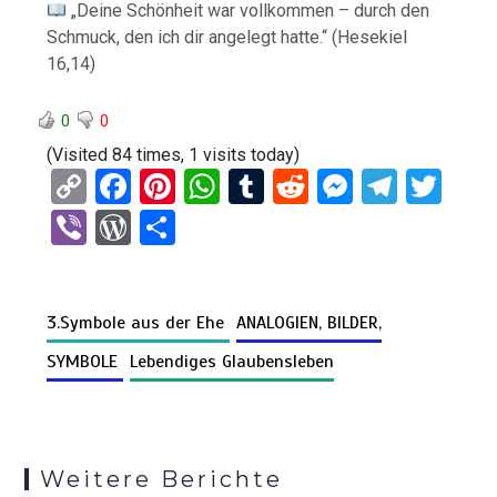
„Deine Schönheit war vollkommen – durch den
Schmuck, den ich dir angelegt hatte.“ (Hesekiel
16,14)
0
0
(Visited 84 times, 1 visits today)
C
F
Pi
W
T
R
M
T
T
o
a
nt
h
u
e
es
el
wi
Vi
W
T
py
ce
er
at
m
d
se
e
tt
b
or
eil
Li
b
es
s
bl
di
n
gr
er
er
d
e
n
o
t
A
r
t
g
a
3.Symbole aus der Ehe
ANALOGIEN, BILDER,
Pr
n
k
o
p
er
m
es
SYMBOLE
Lebendiges Glaubensleben
k
p
s
Weitere Berichte