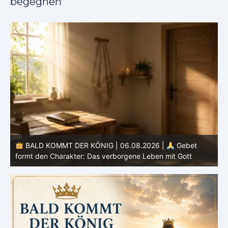
begegnen
BALD KOMMT DER KÖNIG | 05.08.2026 |
Tägliche
Hingabe: Jeden Tag neu mit Christus
L