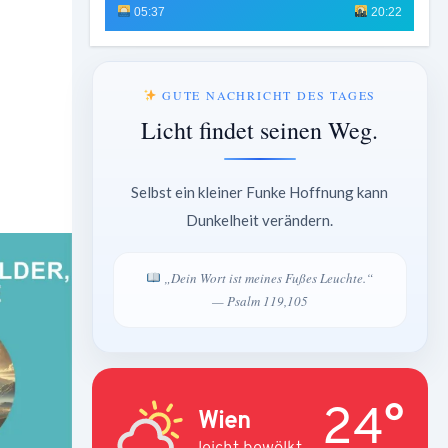
05:37
20:22
GUTE NACHRICHT DES TAGES
Licht findet seinen Weg.
Selbst ein kleiner Funke Hoffnung kann
Dunkelheit verändern.
„Dein Wort ist meines Fußes Leuchte.“
— Psalm 119,105
24°
Wien
leicht bewölkt