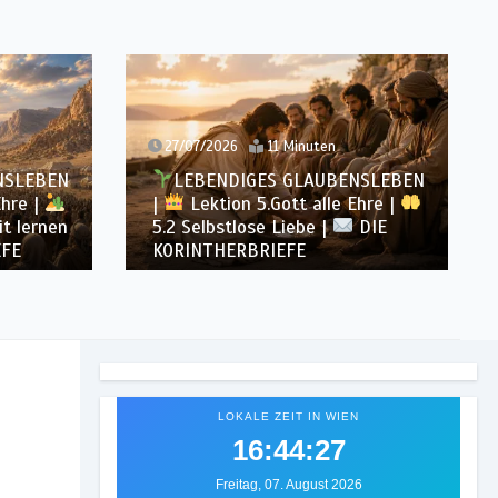
27/07/2026
11 Minuten
26/
EN
LEBENDIGES GLAUBENSLEBEN
L
|
Lektion 5.Gott alle Ehre |
|
nen
5.2 Selbstlose Liebe |
DIE
5.1 
KORINTHERBRIEFE
DIE
LOKALE ZEIT IN WIEN
16:44:29
Freitag, 07. August 2026