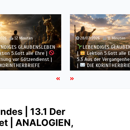
12 Minuten
28/07/2026
11 Minuten
ES GLAUBENSLEBEN
LEBENDIGES GLAUBENSLEB
.Gott alle Ehre |
|
Lektion 5.Gott alle Ehre |
vor Götzendienst |
5.3 Aus der Vergangenheit ler
NTHERBRIEFE
|
DIE KORINTHERBRIEFE
ndes | 13.1 Der
et | ANALOGIEN,