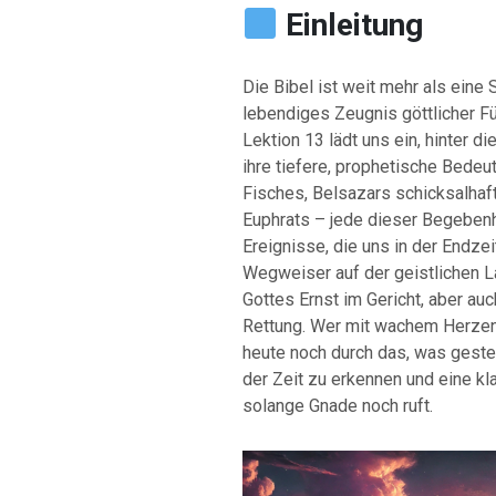
Einleitung
Die Bibel ist weit mehr als eine
lebendiges Zeugnis göttlicher Fü
Lektion 13 lädt uns ein, hinter d
ihre tiefere, prophetische Bede
Fisches, Belsazars schicksalhaf
Euphrats – jede dieser Begebenh
Ereignisse, die uns in der Endze
Wegweiser auf der geistlichen La
Gottes Ernst im Gericht, aber au
Rettung. Wer mit wachem Herzen h
heute noch durch das, was gester
der Zeit zu erkennen und eine kla
solange Gnade noch ruft.