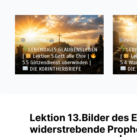
30/07/2026
12 Minuten
29/07/2026
LEBENDIGES GLAUBENSLEBEN
LEBENDIG
|
Lektion 5.Gott alle Ehre |
|
Lektion 5
5.5 Götzendienst überwinden |
5.4 Warnung 
DIE KORINTHERBRIEFE
DIE KORI
Lektion 13.Bilder des E
widerstrebende Proph