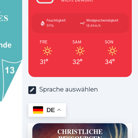
Feuchtigkeit
Windgeschwindigkeit
59%
18.4Km/h
FRE
SAM
SON
31°
32°
34°
Sprache auswählen
DE
CHRISTLICHE