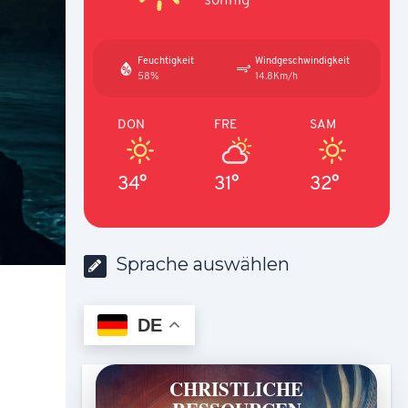
Feuchtigkeit
Windgeschwindigkeit
58%
14.8Km/h
DON
FRE
SAM
34°
31°
32°
Sprache auswählen
DE
CHRISTLICHE