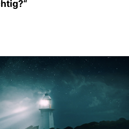
htig?“