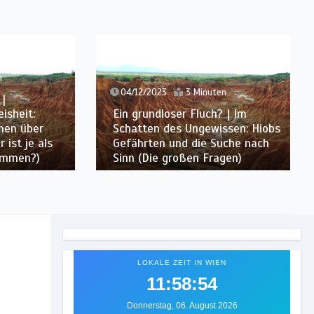
04/12/2023
3 Minuten
eit:
Ein grundloser Fluch? | Im
 über
Schatten des Ungewissen: Hiobs
 je als
Gefährten und die Suche nach
en?)
Sinn (Die großen Fragen)
LOKALE ZEIT IN WIEN
11:58:56
Donnerstag, 06. August 2026