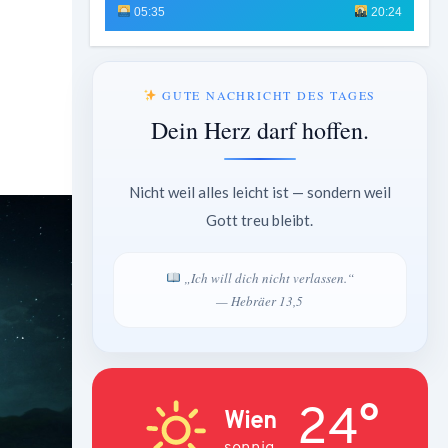
05:35
20:24
GUTE NACHRICHT DES TAGES
Dein Herz darf hoffen.
Nicht weil alles leicht ist — sondern weil
Gott treu bleibt.
„Ich will dich nicht verlassen.“
— Hebräer 13,5
24°
Wien
sonnig