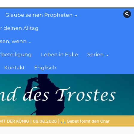
Glaube seinen Propheten
r deinen Alltag
esen, wenn …
beteiligung
Leben in Fülle
Serien
Kontakt
Englisch
: Das verborgene Leben mit Gott
NOCH WACH? | 05.08.2026 