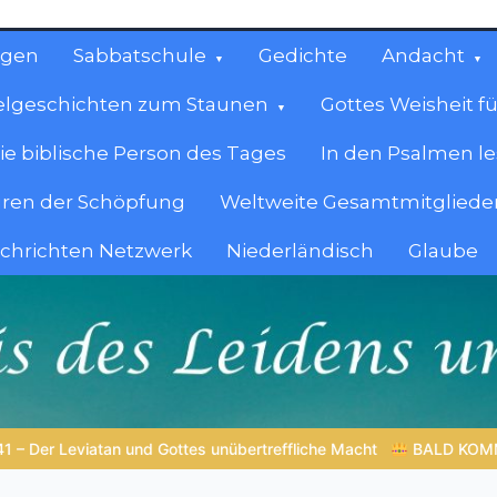
ngen
Sabbatschule
Gedichte
Andacht
elgeschichten zum Staunen
Gottes Weisheit fü
ie biblische Person des Tages
In den Psalmen l
ren der Schöpfung
Weltweite Gesamtmitglieder
achrichten Netzwerk
Niederländisch
Glaube
cen
en.
D KOMMT DER KÖNIG | 06.08.2026 |
Gebet formt den Charakter