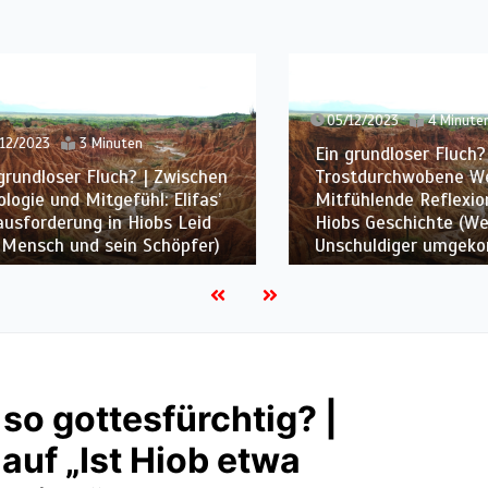
05/12/2023
4 Minuten
2023
3 Minuten
Ein grundloser Fluch? |
ndloser Fluch? | Zwischen
Trostdurchwobene Weish
ie und Mitgefühl: Elifas’
Mitfühlende Reflexionen
orderung in Hiobs Leid
Hiobs Geschichte (Wer ist
nsch und sein Schöpfer)
Unschuldiger umgekomm
so gottesfürchtig? |
auf „Ist Hiob etwa