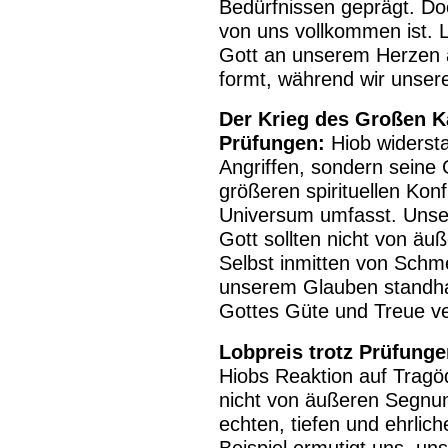
Bedürfnissen geprägt. Doch
von uns vollkommen ist. 
Gott an unserem Herzen a
formt, während wir unsere
Der Krieg des Großen K
Prüfungen:
Hiob widersta
Angriffen, sondern seine 
größeren spirituellen Konf
Universum umfasst. Unser
Gott sollten nicht von ä
Selbst inmitten von Schm
unserem Glauben standhaf
Gottes Güte und Treue ve
Lobpreis trotz Prüfunge
Hiobs Reaktion auf Tragö
nicht von äußeren Segnun
echten, tiefen und ehrlic
Beispiel ermutigt uns, un