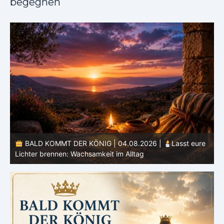
begegnen
e
BALD KOMMT DER KÖNIG | 03.08.2026 |
Ein reines
Herz: Heiligung beginnt im Inneren
ä