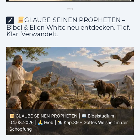
*
*
*
GLAUBE SEINEN PROPHETEN –
Bibel & Ellen White neu entdecken. Tief.
Klar. Verwandelt.
GLAUBE SEINEN PROPHETEN |
Bibelstudium |
r
03.08.2026 |
Hiob |
Kap.38 – Gott antwortet aus
P
dem Sturm
K