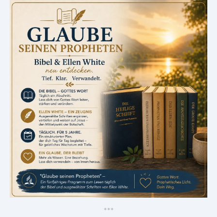
*
*
*