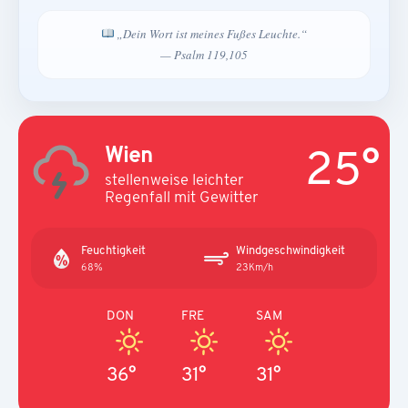
„Dein Wort ist meines Fußes Leuchte.“
— Psalm 119,105
25°
Wien
stellenweise leichter
Regenfall mit Gewitter
Feuchtigkeit
Windgeschwindigkeit
68%
23Km/h
DON
FRE
SAM
36°
31°
31°