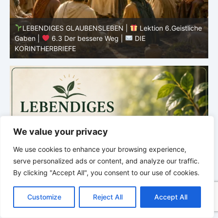
he
LEBENDIGES GLAUBENSLEBEN |
Lektion 6.Geistliche
Gaben |
6.2 Einheit durch Vielfalt |
DIE
G
KORINTHERBRIEFE
K
We value your privacy
We use cookies to enhance your browsing experience,
serve personalized ads or content, and analyze our traffic.
By clicking "Accept All", you consent to our use of cookies.
C
F
P
W
T
R
M
T
T
V
o
a
i
h
u
e
e
e
w
i
Customize
Reject All
Accept All
p
c
n
a
m
d
s
l
i
b
r
T
y
e
t
t
b
d
s
e
t
e
e
L
b
e
s
l
i
e
g
t
r