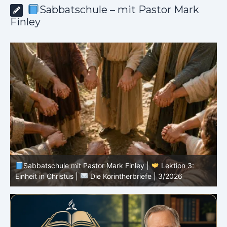
Sabbatschule – mit Pastor Mark
Finley
Sabbatschule mit Pastor Mark Finley |
Lektion 2: Die
D
Botschaft vom Kreuz |
Die Korintherbriefe | 3/2026
3