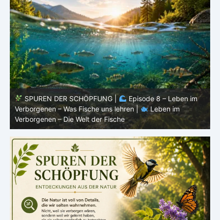
SPUREN DER SCHÖPFUNG |
Episode 7: Leben im
Verborgenen – Warum Fische Fische bleiben |
Leben im
F
Verborgenen – Die Welt der Fische
L