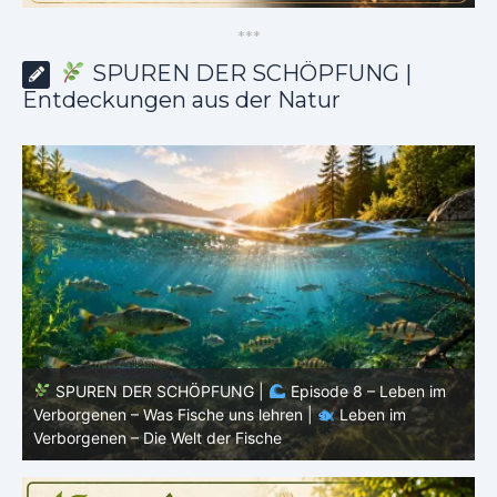
*
*
*
SPUREN DER SCHÖPFUNG |
Entdeckungen aus der Natur
ode 8 – Leben im
SPUREN DER SCHÖPFUNG |
Episode 7
Leben im
Verborgenen – Warum Fische Fische bleiben 
Verborgenen – Die Welt der Fische