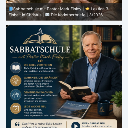
 |
Lektion 3:
Sabbatschule mit Pastor Mark Finley |
Le
fe | 3/2026
Botschaft vom Kreuz |
Die Korintherbriefe