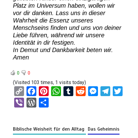
Platz im Universum haben, wollen wir
vor dir danken. Lass uns in dieser
Wahrheit die Essenz unseres
Menschseins finden und uns von deiner
Liebe führen, während wir unsere
Identität in dir festigen.
In Demut und Dankbarkeit beten wir.
Amen
0
0
(Visited 103 times, 1 visits today)
C
F
Pi
W
T
R
M
T
T
o
a
nt
h
u
e
es
el
wi
Vi
W
T
py
ce
er
at
m
d
se
e
tt
b
or
eil
Li
b
es
s
bl
di
n
gr
er
er
d
e
n
o
t
A
r
t
g
a
Biblische Weisheit für den Alltag
Das Geheimnis
Pr
n