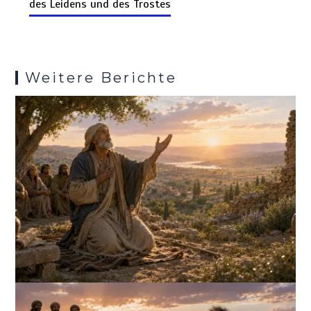
k
o
p
er
m
es
des Leidens und des Trostes
k
p
s
Weitere Berichte