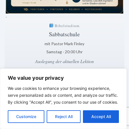
.
Bibelstudium
Sabbatschule
mit Pastor Mark Finley
Samstag · 20:00 Uhr
Auslegung der aktuellen Lektion
22 Std · 34 Min
We value your privacy
Klar. Verständlich. Biblisch fundiert.
*
*
*
We use cookies to enhance your browsing experience,
serve personalized ads or content, and analyze our traffic.
LEBENDIGES GLAUBENSLEBEN –
By clicking "Accept All", you consent to our use of cookies.
Tägliche Reflexionen aus der
C
F
P
W
T
R
M
T
T
V
o
a
i
h
u
e
e
e
w
i
Sabbatschule
Customize
Reject All
Accept All
p
c
n
a
m
d
s
l
i
b
r
T
y
e
t
t
b
d
s
e
t
e
e
L
b
e
s
l
i
e
g
t
r