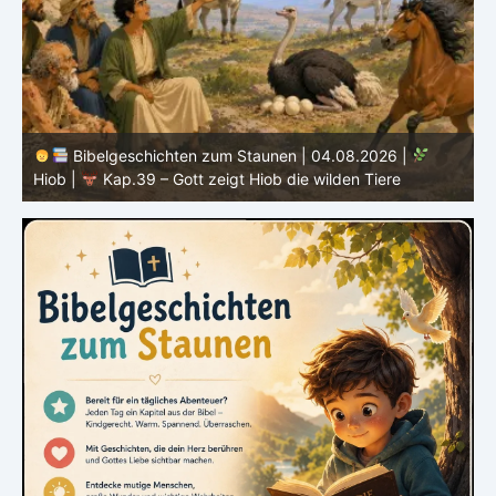
04.08.2026 |
Bibelgeschichten zum Staunen | 03.08
wilden Tiere
Hiob |
Kap.38 – Gott antwortet aus dem S