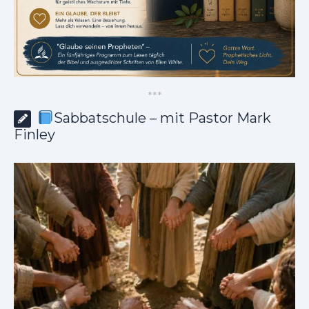
*
*
*
Sabbatschule – mit Pastor Mark
Finley