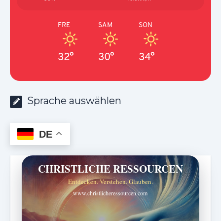
FRE
SAM
SON
32°
30°
34°
Sprache auswählen
DE
CHRISTLICHE RESSOURCEN
Entdecken. Verstehen. Glauben.
www.christlicheressourcen.com