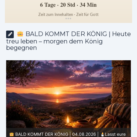
6 Tage · 20 Std · 34 Min
Zeit zum Innehalten · Zeit für Gott
*
*
*
BALD KOMMT DER KÖNIG | Heute
treu leben – morgen dem König
begegnen
st eure
BALD KOMMT DER KÖNIG | 03.08.2026 |
Ein reine