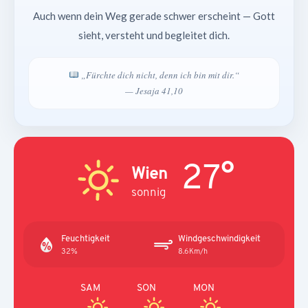
Auch wenn dein Weg gerade schwer erscheint — Gott
sieht, versteht und begleitet dich.
„Fürchte dich nicht, denn ich bin mit dir.“
— Jesaja 41,10
27°
Wien
sonnig
Feuchtigkeit
Windgeschwindigkeit
32%
8.6Km/h
SAM
SON
MON