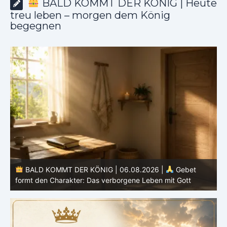
BALD KOMMT DER KÖNIG | Heute
treu leben – morgen dem König
begegnen
BALD KOMMT DER KÖNIG | 05.08.2026 |
Tägliche
Hingabe: Jeden Tag neu mit Christus
L