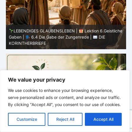
he
LEBENDIGES GLAUBENSLEBEN |
Lektion 6.Geistliche
Gaben |
6.3 Der bessere Weg |
DIE
G
KORINTHERBRIEFE
K
We value your privacy
We use cookies to enhance your browsing experience,
serve personalized ads or content, and analyze our traffic.
By clicking "Accept All", you consent to our use of cookies.
C
F
P
W
T
R
M
T
T
V
o
a
i
h
u
e
e
e
w
i
Customize
Reject All
Accept All
p
c
n
a
m
d
s
l
i
b
r
T
y
e
t
t
b
d
s
e
t
e
e
L
b
e
s
l
i
e
g
t
r