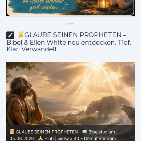
*
*
*
GLAUBE SEINEN PROPHETEN –
Bibel & Ellen White neu entdecken. Tief.
Klar. Verwandelt.
GLAUBE SEINEN PROPHETEN |
Bibelstudium |
04.08.2026 |
Hiob |
Kap.39 – Gottes Weisheit in der
0