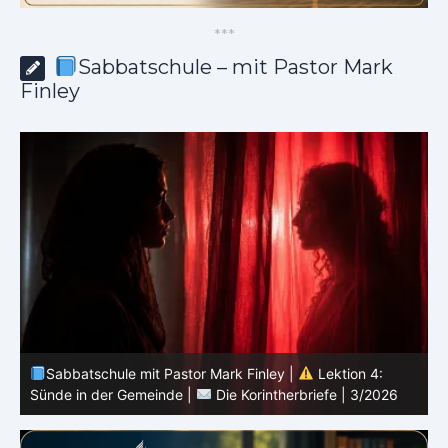
*
*
*
Sabbatschule – mit Pastor Mark
Finley
Sabbatschule mit Pastor Mark Finley |
Lektion 3:
Einheit in Christus |
Die Korintherbriefe | 3/2026
B