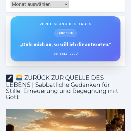
Archiv
VERHEISSUNG DES TAGES
Luther 1912
„Rufe mich an, so will ich dir antworten.“
Jeremia 33,3
ZURÜCK ZUR QUELLE DES
LEBENS | Sabbatliche Gedanken für
Stille, Erneuerung und Begegnung mit
Gott