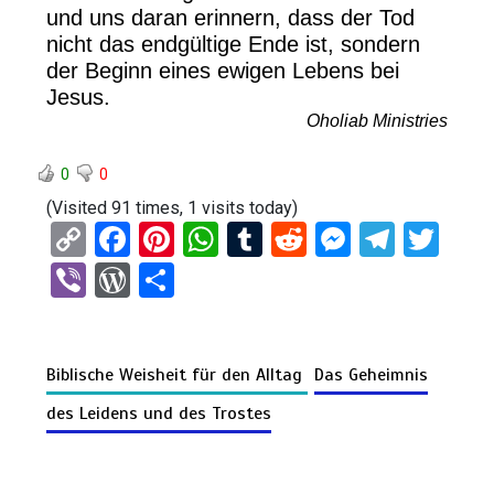
und uns daran erinnern, dass der Tod
nicht das endgültige Ende ist, sondern
der Beginn eines ewigen Lebens bei
Jesus.
Oholiab Ministries
0
0
(Visited 91 times, 1 visits today)
C
F
Pi
W
T
R
M
T
T
o
a
nt
h
u
e
es
el
wi
Vi
W
T
py
ce
er
at
m
d
se
e
tt
b
or
eil
Li
b
es
s
bl
di
n
gr
er
er
d
e
n
o
t
A
r
t
g
a
Biblische Weisheit für den Alltag
Das Geheimnis
Pr
n
k
o
p
er
m
es
des Leidens und des Trostes
k
p
s