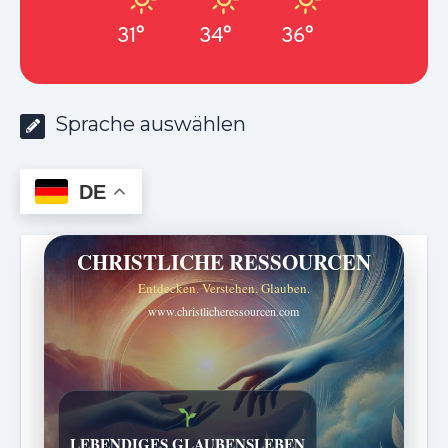
31°
34°
36°
Sprache auswählen
DE
CHRISTLICHE RESSOURCEN
Entdecken. Verstehen. Glauben.
www.christlicheressourcen.com
Bibelgeschichten zum Staunen