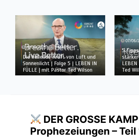
07/06/2025
2 Minuten
W
5 Tipps für ein längeres und
W
t und
stärkeres Leben | Folge 4 |
r
EN IN
LEBEN IN FÜLLE | mit Pastor
L
son
Ted Wilson
T
DER GROSSE KAMP
Prophezeiungen – Teil 