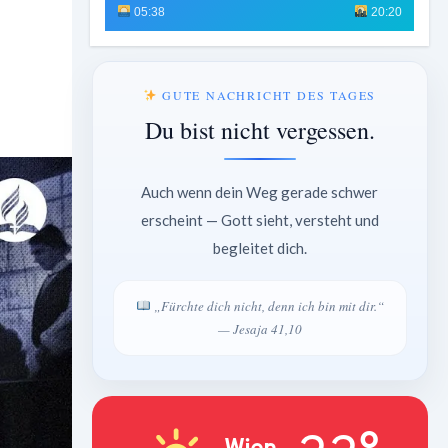
05:38
20:20
GUTE NACHRICHT DES TAGES
Du bist nicht vergessen.
Auch wenn dein Weg gerade schwer
erscheint — Gott sieht, versteht und
begleitet dich.
„Fürchte dich nicht, denn ich bin mit dir.“
— Jesaja 41,10
Wien