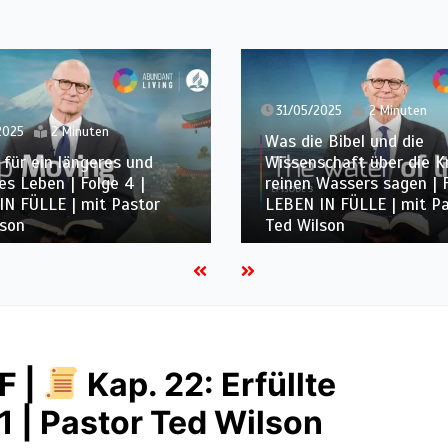
31/05/2025
2 Minuten
as die Bibel und die
24/05/2025
1 Min
issenschaft über die Kraft
einen Wassers sagen | Folge 3 |
Der erste Schritt 
EBEN IN FÜLLE | mit Pastor
Gesundheit | Folge
ed Wilson
FÜLLE | mit Pasto
F |
Kap. 22: Erfüllte
1 | Pastor Ted Wilson