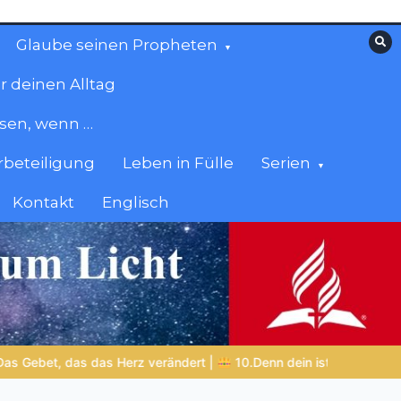
Glaube seinen Propheten
r deinen Alltag
esen, wenn …
beteiligung
Leben in Fülle
Serien
Kontakt
Englisch
s Reich und die Kraft und die Herrlichkeit in Ewigkeit
DIE BIBLI