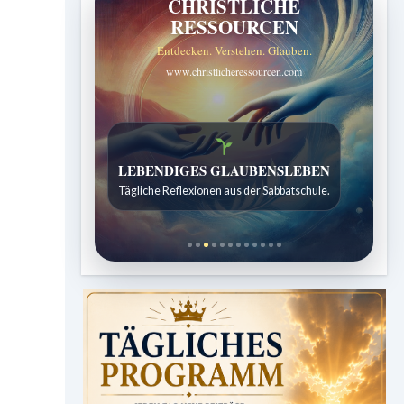
CHRISTLICHE
RESSOURCEN
Entdecken. Verstehen. Glauben.
www.christlicheressourcen.com
Bibelgeschichten zum Staunen
Kindergeschichten für 7 bis 12 Jahre.