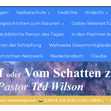
ngen
Sabbatschule
Gedichte
Andacht
elgeschichten zum Staunen
Gottes Weisheit fü
ie biblische Person des Tages
In den Psalmen l
ren der Schöpfung
Weltweite Gesamtmitglieder
achrichten Netzwerk
Niederländisch
Glaube
cen
en.
ENS |
Das Gebet, das das Herz verändert |
10.Denn dein ist da