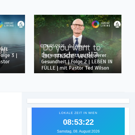
24/05/2025
2 Minuten
ute
Entdecke den Bauplan der Bibel
zu besserer
für ein gesundes Leben | Folge 1
 2 | LEBEN IN
| LEBEN IN FÜLLE | mit Pastor
r Ted Wilson
Ted Wilson
LOKALE ZEIT IN WIEN
08:53:24
Samstag, 08. August 2026