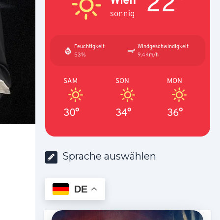
22°
sonnig
Feuchtigkeit
Windgeschwindigkeit
53%
9.4Km/h
SAM
SON
MON
30°
34°
36°
Sprache auswählen
DE