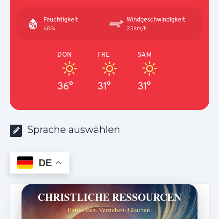
Feuchtigkeit
Windgeschwindigkeit
68%
23Km/h
DON
FRE
SAM
36°
31°
31°
Sprache auswählen
DE
CHRISTLICHE RESSOURCEN
Entdecken. Verstehen. Glauben.