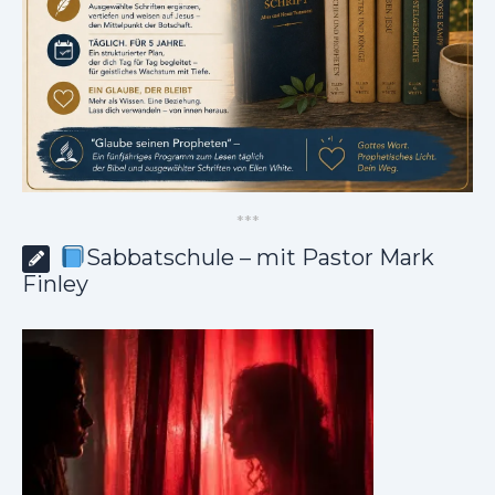
*
*
*
Sabbatschule – mit Pastor Mark
Finley