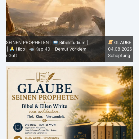
GLAUBE SEINEN PROPHETEN |
Bibelstudium |
04.08.2026 |
Hiob |
Kap.39 – Gottes Weisheit in der
0
Schöpfung
d