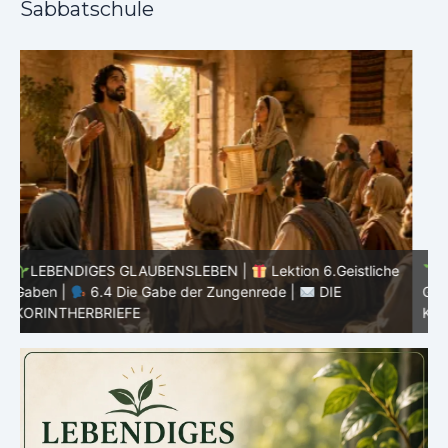
Sabbatschule
he
LEBENDIGES GLAUBENSLEBEN |
Lektion 6.Geistliche
Gaben |
6.3 Der bessere Weg |
DIE
G
KORINTHERBRIEFE
K