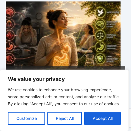
m
DIE STILLE INTELLIGENZ DES KÖRPERS |
5.1 Warum
Vertrauen mehr bewirkt als Kontrolle
E
We value your privacy
We use cookies to enhance your browsing experience,
serve personalized ads or content, and analyze our traffic.
By clicking "Accept All", you consent to our use of cookies.
C
F
P
W
T
R
M
T
T
V
o
a
i
h
u
e
e
e
w
i
Customize
Reject All
Accept All
p
c
n
a
m
d
s
l
i
b
r
T
y
e
t
t
b
d
s
e
t
e
e
L
b
e
s
l
i
e
g
t
r