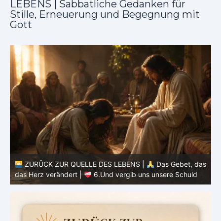
LEBENS | Sabbatliche Gedanken für
Stille, Erneuerung und Begegnung mit
Gott
as
ZURÜCK ZUR QUELLE DES LEBENS |
Das Gebet, das
d
das Herz verändert |
6.Und vergib uns unsere Schuld
h