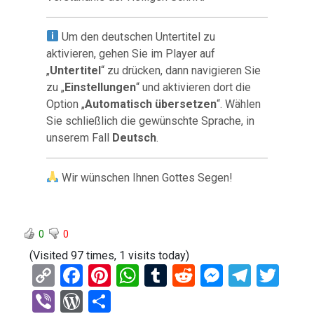
Um den deutschen Untertitel zu
aktivieren, gehen Sie im Player auf
„
Untertitel
“ zu drücken, dann navigieren Sie
zu „
Einstellungen
“ und aktivieren dort die
Option „
Automatisch übersetzen
“. Wählen
Sie schließlich die gewünschte Sprache, in
unserem Fall
Deutsch
.
Wir wünschen Ihnen Gottes Segen!
0
0
(Visited 97 times, 1 visits today)
C
F
Pi
W
T
R
M
T
T
o
a
nt
h
u
e
es
el
wi
Vi
W
T