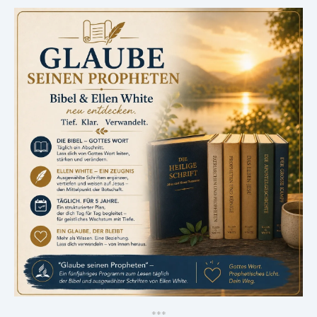
*
*
*