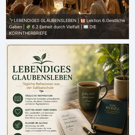
he
LEBENDIGES GLAUBENSLEBEN |
Lektion 6.Geistliche
Gaben |
6.2 Einheit durch Vielfalt |
DIE
G
KORINTHERBRIEFE
K