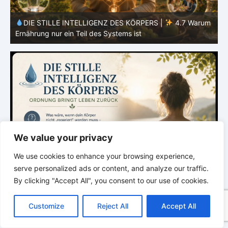
m
DIE STILLE INTELLIGENZ DES KÖRPERS |
4.7 Warum
Ernährung nur ein Teil des Systems ist
E
We value your privacy
We use cookies to enhance your browsing experience,
serve personalized ads or content, and analyze our traffic.
By clicking "Accept All", you consent to our use of cookies.
C
F
P
W
T
R
M
T
T
V
o
a
i
h
u
e
e
e
w
i
Customize
Reject All
Accept All
p
c
n
a
m
d
s
l
i
b
r
T
y
e
t
t
b
d
s
e
t
e
e
L
b
e
s
l
i
e
g
t
r