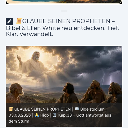
*
*
*
GLAUBE SEINEN PROPHETEN –
Bibel & Ellen White neu entdecken. Tief.
Klar. Verwandelt.
GLAUBE SEINEN PROPHETEN |
Bibelstudium |
r
03.08.2026 |
Hiob |
Kap.38 – Gott antwortet aus
P
dem Sturm
K