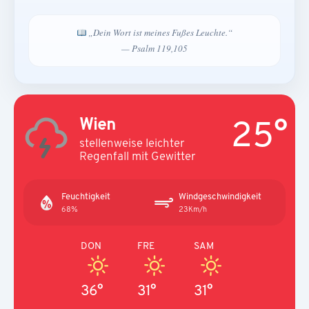
„Dein Wort ist meines Fußes Leuchte.“
— Psalm 119,105
25°
Wien
stellenweise leichter
Regenfall mit Gewitter
Feuchtigkeit
Windgeschwindigkeit
68%
23Km/h
DON
FRE
SAM
36°
31°
31°