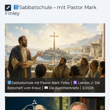
Sabbatschule – mit Pastor Mark
Finley
Sabbatschule mit Pastor Mark Finley |
Lektion 2: Die
D
Botschaft vom Kreuz |
Die Korintherbriefe | 3/2026
3