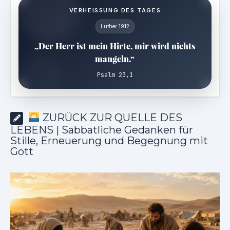
VERHEISSUNG DES TAGES
Luther 1912
„Der Herr ist mein Hirte, mir wird nichts
mangeln.“
Psalm 23,1
ZURÜCK ZUR QUELLE DES
LEBENS | Sabbatliche Gedanken für
Stille, Erneuerung und Begegnung mit
Gott