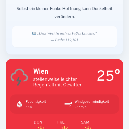
Selbst ein kleiner Funke Hoffnung kann Dunkelheit
verändern.
„Dein Wort ist meines Fußes Leuchte.“
— Psalm 119,105
25°
Wien
stellenweise leichter
Regenfall mit Gewitter
Feuchtigkeit
Windgeschwindigkeit
68%
23Km/h
DON
FRE
SAM