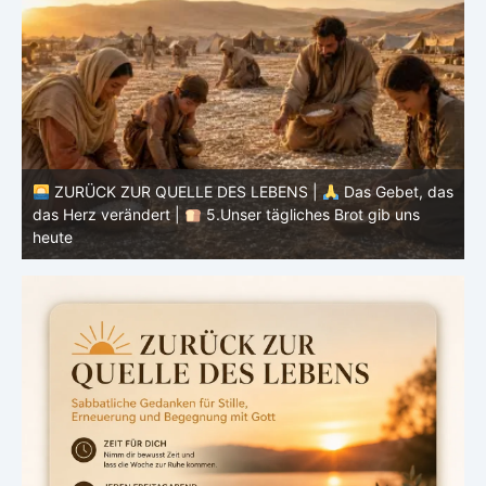
as
ZURÜCK ZUR QUELLE DES LEBENS |
Das Gebet, das
das Herz verändert |
4.Dein Wille geschehe
d