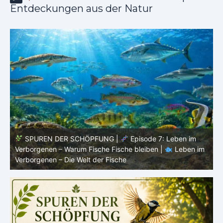
Entdeckungen aus der Natur
SPUREN DER SCHÖPFUNG |
Episode 6:
m
Fortpflanzung im offenen Raum – Ordnung ohne Nest |
P
Leben im Verborgenen – Die Welt der Fische
V