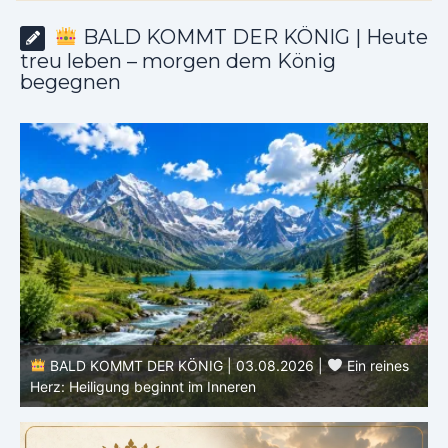
BALD KOMMT DER KÖNIG | Heute
treu leben – morgen dem König
begegnen
s
BALD KOMMT DER KÖNIG | 02.08.2026 |
Christus
ähnlicher werden: Verwandlung von innen heraus
H