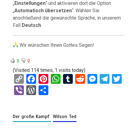
„
Einstellungen
“ und aktivieren dort die Option
„
Automatisch übersetzen
“. Wählen Sie
anschließend die gewünschte Sprache, in unserem
Fall
Deutsch
.
Wir wünschen Ihnen Gottes Segen!
0
0
(Visited 114 times, 1 visits today)
C
F
Pi
W
T
R
M
T
T
o
a
nt
h
u
e
es
el
wi
Vi
W
T
py
ce
er
at
m
d
se
e
tt
b
or
eil
Li
b
es
s
bl
di
n
gr
er
er
d
e
n
o
t
A
r
t
g
a
Der große Kampf
Wilson Ted
Pr
n
k
o
p
er
m
es