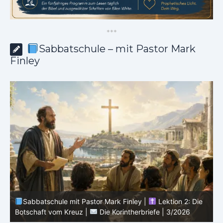
*
*
*
Sabbatschule – mit Pastor Mark
Finley
Sabbatschule mit Pastor Mark Finley |
Lektion 1: Der
Dienst von Paulus in Korinth |
Die Korintherbriefe |
3/2026
i