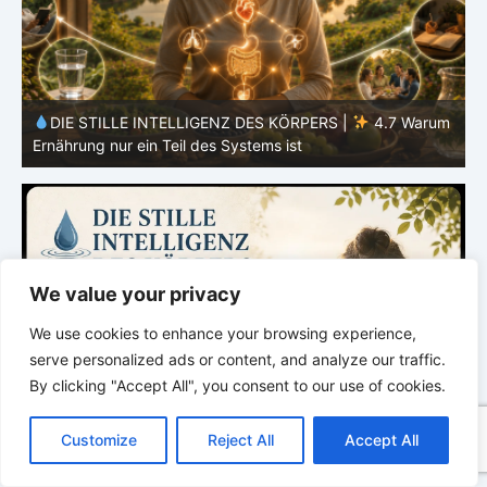
m
DIE STILLE INTELLIGENZ DES KÖRPERS | 4.6 Warum
Einfachheit oft effektiver ist als Vielfalt
d
We value your privacy
We use cookies to enhance your browsing experience,
serve personalized ads or content, and analyze our traffic.
By clicking "Accept All", you consent to our use of cookies.
C
F
P
W
T
R
M
T
T
V
o
a
i
h
u
e
e
e
w
i
Customize
Reject All
Accept All
p
c
n
a
m
d
s
l
i
b
r
T
y
e
t
t
b
d
s
e
t
e
e
L
b
e
s
l
i
e
g
t
r