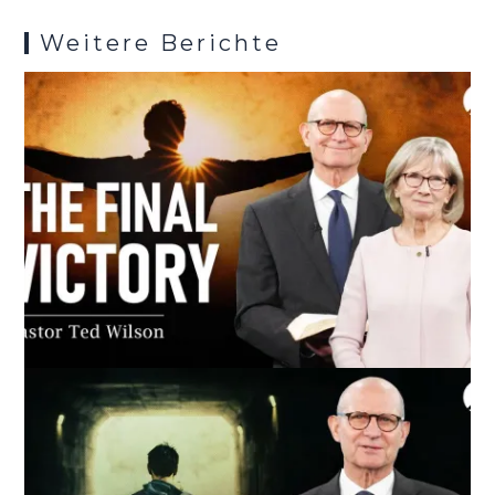
k
p
s
Weitere Berichte