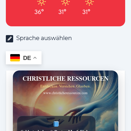
36°
31°
31°
Sprache auswählen
DE
CHRISTLICHE RESSOURCEN
Entdecken. Verstehen. Glauben.
www.christlicheressourcen.com