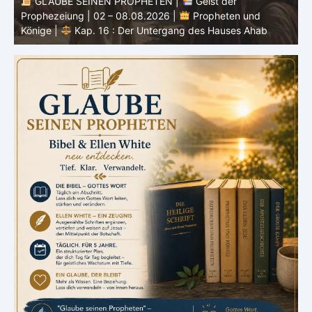
GLAUBE SEINEN PROPHETEN |
Bibelstudium |
0
02.08.2026 |
Hiob |
Kap.37 – Vor der Stimme Gottes
W