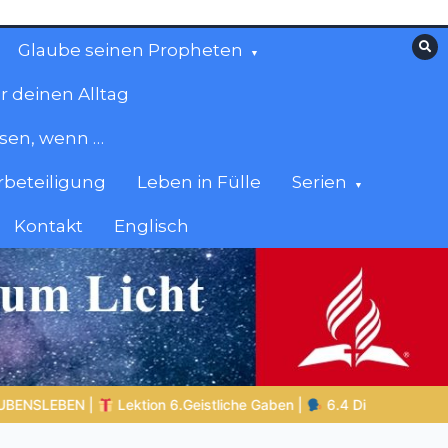
Glaube seinen Propheten
r deinen Alltag
esen, wenn …
beteiligung
Leben in Fülle
Serien
Kontakt
Englisch
 Gabe der Zungenrede |
DIE KORINTHERBRIEFE
GLAUBE SEI