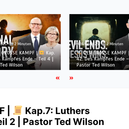
/2025
2 Minuten
24/04/2025
1 Minute
R GROSSE KAMPF |
Kap.
DER GROSSE KAMPF
s Kampfes Ende – Teil 3 |
42: Des Kampfes Ende –
r Ted Wilson
Pastor Ted Wilson
F |
Kap.7: Luthers
l 2 | Pastor Ted Wilson