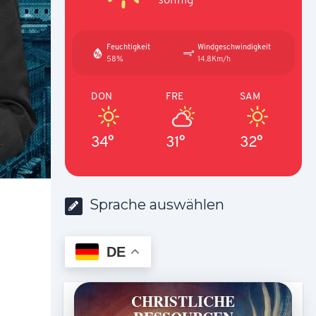
Feuchtigkeit
Windgeschwindigkeit
58%
14.8Km/h
DON
FRE
SAM
34°
31°
32°
Sprache auswählen
DE
CHRISTLICHE