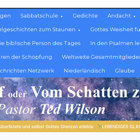
ngen
Sabbatschule
Gedichte
Andacht
elgeschichten zum Staunen
Gottes Weisheit fü
ie biblische Person des Tages
In den Psalmen l
ren der Schöpfung
Weltweite Gesamtmitglieder
achrichten Netzwerk
Niederländisch
Glaube
cen
en.
DIGES GLAUBENSLEBEN |
Lektion 6.Geistliche Gaben |
6.4 Die