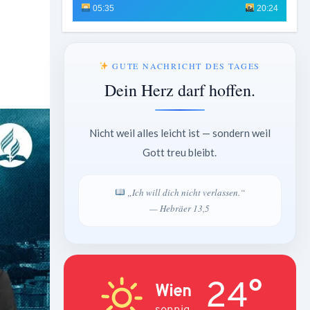
05:35
20:24
GUTE NACHRICHT DES TAGES
Dein Herz darf hoffen.
Nicht weil alles leicht ist — sondern weil
Gott treu bleibt.
„Ich will dich nicht verlassen.“
— Hebräer 13,5
24°
Wien
sonnig