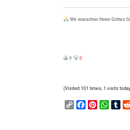
Wir wünschen Ihnen Gottes S
0
0
(Visited 101 times, 1 visits toda
C
F
Pi
W
T
o
a
nt
h
u
py
ce
er
at
m