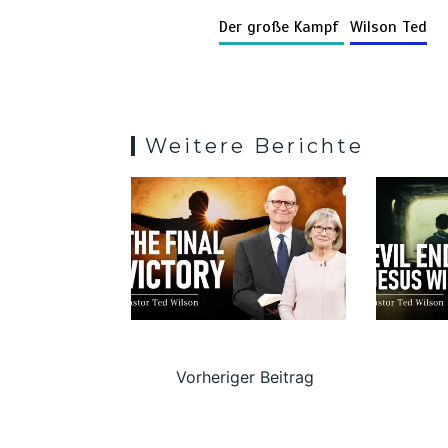
Li
b
es
s
bl
Der große Kampf
Wilson Ted
n
o
t
A
r
k
o
p
k
p
Weitere Berichte
Vorheriger Beitrag