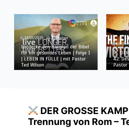
10/05/2025
2 Minuten
24/04
1
DER GROSSE KAMPF |
Kap.
DE
42: Des Kampfes Ende – Teil 4 |
42: De
Pastor Ted Wilson
Pasto
DER GROSSE KAMP
Trennung von Rom – Tei