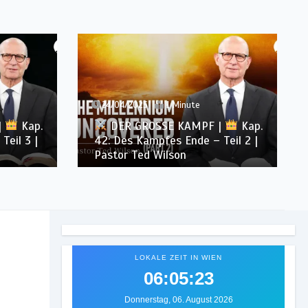
24/04/2025
1 Minute
 |
Kap.
DER GROSSE KAMPF |
Kap.
 Teil 2 |
42: Des Kampfes Ende – Teil 1 |
Pastor Ted Wilson
LOKALE ZEIT IN WIEN
06:05:26
Donnerstag, 06. August 2026