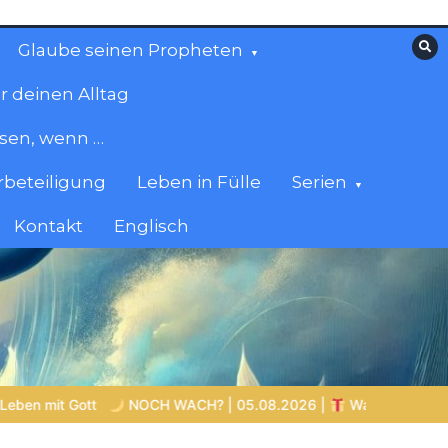
Glaube seinen Propheten
r deinen Alltag
esen, wenn …
beteiligung
Leben in Fülle
Serien
Kontakt
Englisch
H? | 05.08.2026 |
Was schenkst du Jesus?
Bibelgeschi