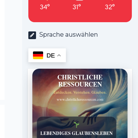
34°
31°
32°
Sprache auswählen
DE
CHRISTLICHE
RESSOURCEN
Entdecken. Verstehen. Glauben.
www.christlicheressourcen.com
LEBENDIGES GLAUBENSLEBEN