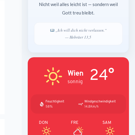
Nicht weil alles leicht ist — sondern weil
Gott treu bleibt.
„Ich will dich nicht verlassen.“
— Hebräer 13,5
24°
Wien
sonnig
Feuchtigkeit
Windgeschwindigkeit
58%
14.8Km/h
DON
FRE
SAM