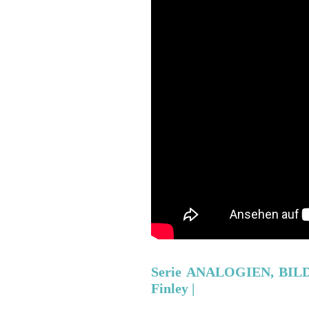
Serie ANALOGIEN, BIL
Finley |