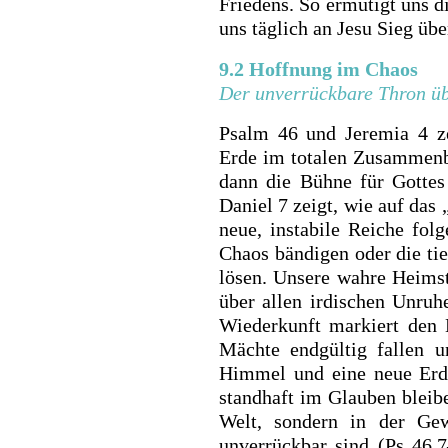
Friedens. So ermutigt uns d
uns täglich an Jesu Sieg üb
9.2 Hoffnung im Chaos
Der unverrückbare Thron üb
Psalm 46 und Jeremia 4 ze
Erde im totalen Zusammenb
dann die Bühne für Gottes
Daniel 7 zeigt, wie auf da
neue, instabile Reiche fol
Chaos bändigen oder die ti
lösen. Unsere wahre Heimst
über allen irdischen Unruhe
Wiederkunft markiert den
Mächte endgültig fallen 
Himmel und eine neue Erde
standhaft im Glauben bleibe
Welt, sondern in der Gew
unverrückbar sind (Ps 46,7