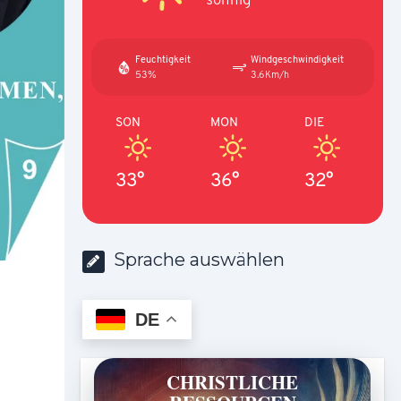
Feuchtigkeit
Windgeschwindigkeit
53%
3.6Km/h
SON
MON
DIE
33°
36°
32°
Sprache auswählen
DE
CHRISTLICHE