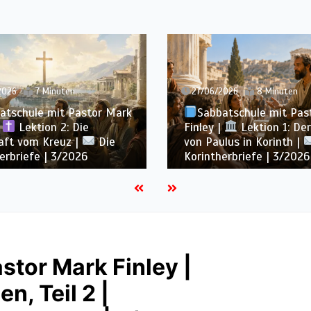
2026
8 Minuten
20/06/2026
7 Minuten
atschule mit Pastor Mark
Sabbatschule mit Pas
|
Lektion 1: Der Dienst
Finley |
Lektion 13: Bi
lus in Korinth |
Die
Ewigkeit |
Im Glaube
erbriefe | 3/2026
Wachsen | 2/2026
stor Mark Finley |
n, Teil 2 |