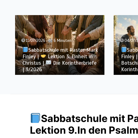
04/07/2026
7 Minuten
27/06/
Sabbatschule mit Pastor Mark
Sabb
Finley |
Lektion 2: Die
Finley 
Botschaft vom Kreuz |
Die
von Pau
Korintherbriefe | 3/2026
Korinth
Sabbatschule mit Pa
Lektion 9.In den Psalme