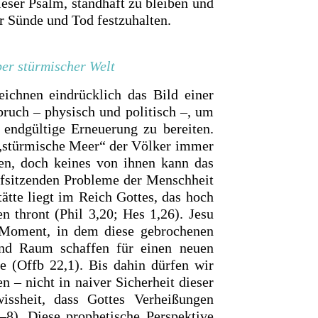
ieser Psalm, standhaft zu bleiben und
er Sünde und Tod festzuhalten.
er stürmischer Welt
ichnen eindrücklich das Bild einer
ruch – physisch und politisch –, um
 endgültige Erneuerung zu bereiten.
s „stürmische Meer“ der Völker immer
gen, doch keines von ihnen kann das
efsitzenden Probleme der Menschheit
ätte liegt im Reich Gottes, das hoch
n thront (Phil 3,20; Hes 1,26). Jesu
 Moment, in dem diese gebrochenen
und Raum schaffen für einen neuen
 (Offb 22,1). Bis dahin dürfen wir
n – nicht in naiver Sicherheit dieser
issheit, dass Gottes Verheißungen
–8). Diese prophetische Perspektive