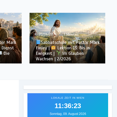
13/06/2026
7 Minuten
tor Mark
Sabbatschule mit Pastor Mark
s in
Finley |
Lektion 12: Sprich von
n
Gott |
Im Glauben Wachsen |
2/2026
LOKALE ZEIT IN WIEN
11:36:25
Sonntag, 09. August 2026