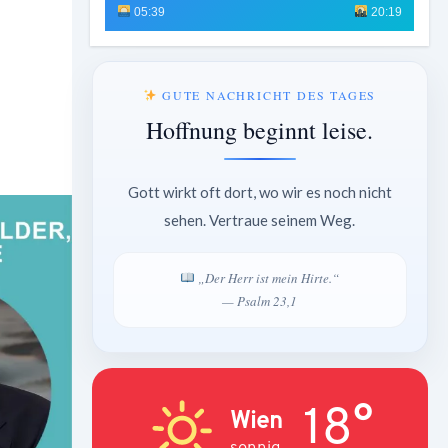
05:39
20:19
GUTE NACHRICHT DES TAGES
Hoffnung beginnt leise.
Gott wirkt oft dort, wo wir es noch nicht
sehen. Vertraue seinem Weg.
„Der Herr ist mein Hirte.“
— Psalm 23,1
18°
Wien
sonnig