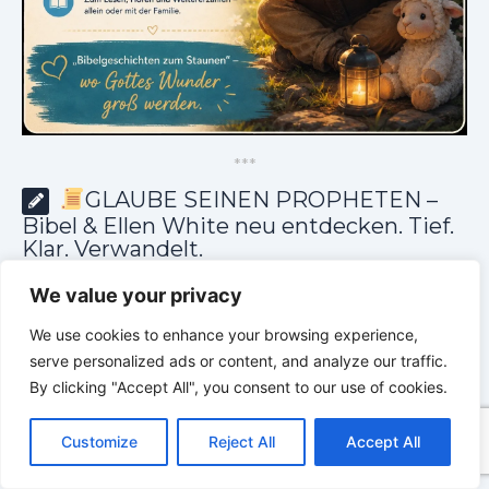
*
*
*
GLAUBE SEINEN PROPHETEN –
Bibel & Ellen White neu entdecken. Tief.
Klar. Verwandelt.
We value your privacy
We use cookies to enhance your browsing experience,
serve personalized ads or content, and analyze our traffic.
By clicking "Accept All", you consent to our use of cookies.
C
F
P
W
T
R
M
T
T
V
o
a
i
h
u
e
e
e
w
i
Customize
Reject All
Accept All
p
c
n
a
m
d
s
l
i
b
r
T
y
e
t
t
b
d
s
e
t
e
e
L
b
e
s
l
i
e
g
t
r