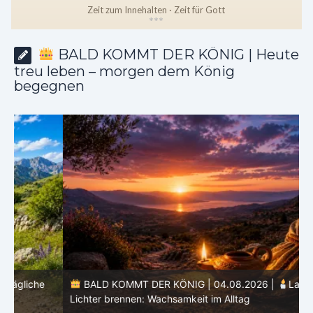
Zeit zum Innehalten · Zeit für Gott
*
*
*
BALD KOMMT DER KÖNIG | Heute
treu leben – morgen dem König
begegnen
BALD KOMMT DER KÖNIG | 04.08.2026 |
Lasst eure
Lichter brennen: Wachsamkeit im Alltag
H