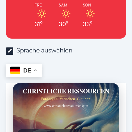
FRE
SAM
SON
31°
30°
33°
Sprache auswählen
DE
CHRISTLICHE RESSOURCEN
Entdecken. Verstehen. Glauben.
www.christlicheressourcen.com