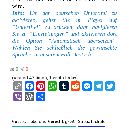
wird.
Info:
Um den deutschen Untertitel zu
aktivieren, gehen Sie im Player auf
“Untertitel” zu drücken, dann navigieren
Sie zu “Einstellungen” und aktivieren dort
die Option “Automatisch übersetzen”.
Wählen Sie schließlich die gewünschte
Sprache, in unserem Fall Deutsch.
0
0
(Visited 47 times, 1 visits today)
C
F
Pi
W
T
R
M
T
T
o
a
nt
h
u
e
es
el
wi
Vi
W
T
py
ce
er
at
m
d
se
e
tt
b
or
eil
Li
b
es
s
bl
di
n
gr
er
er
d
e
n
o
t
A
r
t
g
a
Gottes Liebe und Gerechtigkeit
Sabbatschule
Pr
n