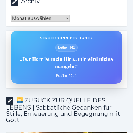
Archiv
Archiv
VERHEISSUNG DES TAGES
Luther 1912
„Der Herr ist mein Hirte, mir wird nichts
mangeln.“
Psalm 23,1
ZURÜCK ZUR QUELLE DES
LEBENS | Sabbatliche Gedanken für
Stille, Erneuerung und Begegnung mit
Gott