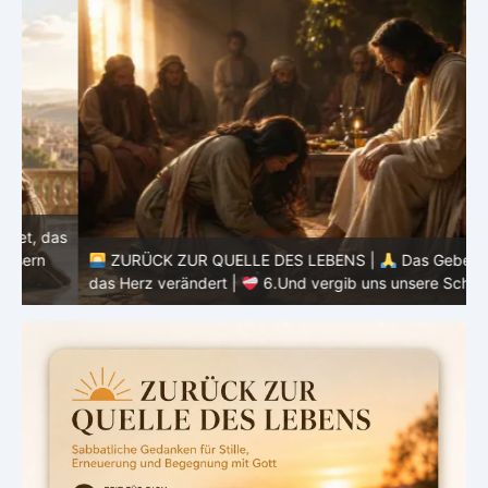
as
ZURÜCK ZUR QUELLE DES LEBENS |
Das Gebet, das
d
das Herz verändert |
6.Und vergib uns unsere Schuld
h