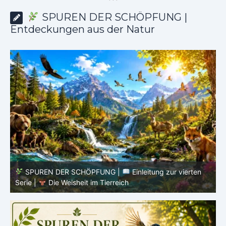
*
*
*
SPUREN DER SCHÖPFUNG |
Entdeckungen aus der Natur
SPUREN DER SCHÖPFUNG |
Episode 8 – Leben im
Verborgenen – Was Fische uns lehren |
Leben im
V
Verborgenen – Die Welt der Fische
V