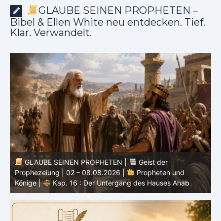
GLAUBE SEINEN PROPHETEN –
Bibel & Ellen White neu entdecken. Tief.
Klar. Verwandelt.
GLAUBE SEINEN PROPHETEN |
Bibelstudium |
0
02.08.2026 |
Hiob |
Kap.37 – Vor der Stimme Gottes
W