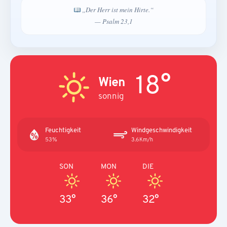
„Der Herr ist mein Hirte.“
— Psalm 23,1
18°
Wien
sonnig
Feuchtigkeit
Windgeschwindigkeit
53%
3.6Km/h
SON
MON
DIE
33°
36°
32°