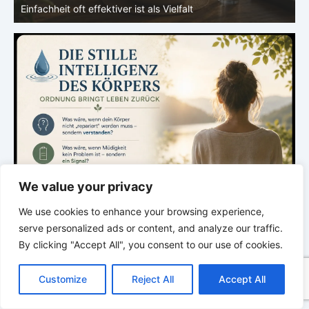
dein Mikrobiom mitentscheidet
d
We value your privacy
We use cookies to enhance your browsing experience,
serve personalized ads or content, and analyze our traffic.
By clicking "Accept All", you consent to our use of cookies.
C
F
P
W
T
R
M
T
T
V
o
a
i
h
u
e
e
e
w
i
Customize
Reject All
Accept All
p
c
n
a
m
d
s
l
i
b
r
T
y
e
t
t
b
d
s
e
t
e
e
L
b
e
s
l
i
e
g
t
r