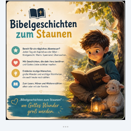
*
*
*