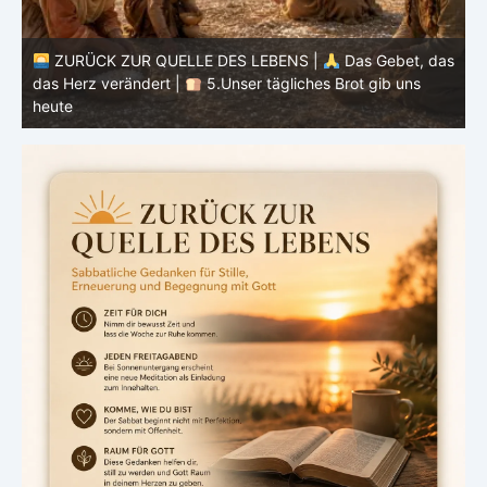
as
ZURÜCK ZUR QUELLE DES LEBENS |
Das Gebet, das
das Herz verändert |
4.Dein Wille geschehe
d