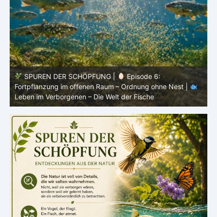
SPUREN DER SCHÖPFUNG |
Episode 5: Schutz ohne
Panzer – Tarnung, Farbe und Form |
Leben im
l
Verborgenen – Die Welt der Fische
L