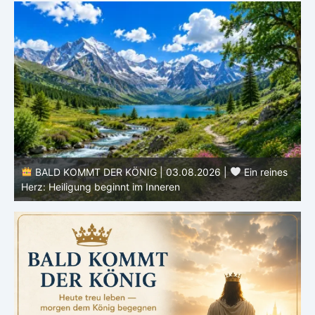
s
BALD KOMMT DER KÖNIG | 02.08.2026 |
Christus
ähnlicher werden: Verwandlung von innen heraus
H