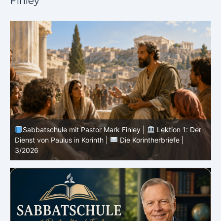
Finley
Sabbatschule mit Pastor Mark Finley |
Lektion 13: Bis
in Ewigkeit |
Im Glauben Wachsen | 2/2026
S