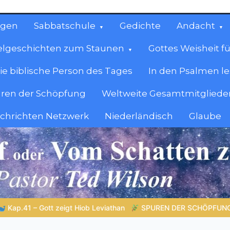
ngen
Sabbatschule
Gedichte
Andacht
elgeschichten zum Staunen
Gottes Weisheit fü
ie biblische Person des Tages
In den Psalmen l
ren der Schöpfung
Weltweite Gesamtmitglieder
achrichten Netzwerk
Niederländisch
Glaube
cen
en.
N DER SCHÖPFUNG |
Episode 2 – Entscheiden ohne Nachdenken –