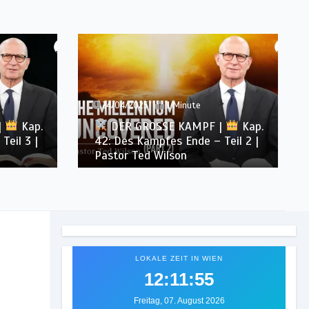
24/04/2025
1 Minute
|
Kap.
DER GROSSE KAMPF |
Kap.
Teil 3 |
42: Des Kampfes Ende – Teil 2 |
Pastor Ted Wilson
LOKALE ZEIT IN WIEN
12:11:57
Freitag, 07. August 2026