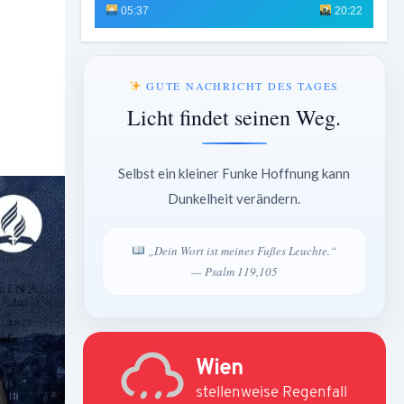
05:37
20:22
GUTE NACHRICHT DES TAGES
Licht findet seinen Weg.
Selbst ein kleiner Funke Hoffnung kann
Dunkelheit verändern.
„Dein Wort ist meines Fußes Leuchte.“
— Psalm 119,105
Wien
stellenweise Regenfall