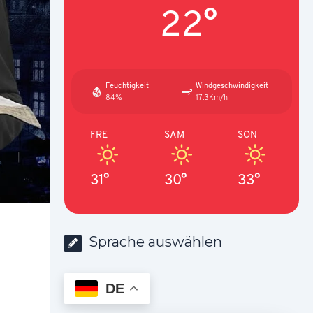
22°
Feuchtigkeit
Windgeschwindigkeit
84%
17.3Km/h
FRE
SAM
SON
31°
30°
33°
Sprache auswählen
DE