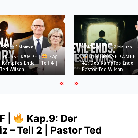
2025
2 Minuten
24/04/2025
2 Minuten
 GROSSE KAMPF |
Kap.
DER GROSSE KAMPF 
 Kampfes Ende – Teil 4 |
42: Des Kampfes Ende – 
Ted Wilson
Pastor Ted Wilson
F |
Kap.9: Der
 – Teil 2 | Pastor Ted