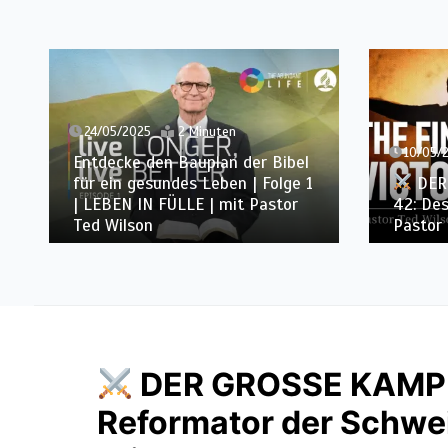
24/05/2025
2 Minuten
10/05/
Entdecke den Bauplan der Bibel
für ein gesundes Leben | Folge 1
DER
| LEBEN IN FÜLLE | mit Pastor
42: Des
Ted Wilson
Pastor 
DER GROSSE KAMP
Reformator der Schweiz