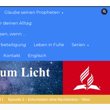
Glaube seinen Propheten
r deinen Alltag
esen, wenn …
beteiligung
Leben in Fülle
Serien
Kontakt
Englisch
 Wenn Reaktion klüger ist als Reflexion |
4.Serie: Die Weisheit i