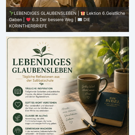
he
LEBENDIGES GLAUBENSLEBEN |
Lektion 6.Geistliche
Gaben |
6.2 Einheit durch Vielfalt |
DIE
G
KORINTHERBRIEFE
K