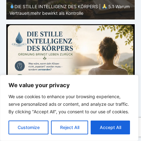
m
DIE STILLE INTELLIGENZ DES KÖRPERS |
4.7 Warum
Ernährung nur ein Teil des Systems ist
E
We value your privacy
We use cookies to enhance your browsing experience,
serve personalized ads or content, and analyze our traffic.
By clicking "Accept All", you consent to our use of cookies.
C
F
P
W
T
R
M
T
T
V
o
a
i
h
u
e
e
e
w
i
Customize
Reject All
Accept All
p
c
n
a
m
d
s
l
i
b
r
T
y
e
t
t
b
d
s
e
t
e
e
L
b
e
s
l
i
e
g
t
r