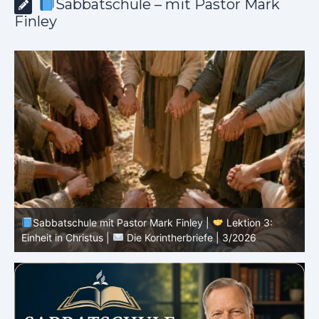
Sabbatschule – mit Pastor Mark
Finley
Sabbatschule mit Pastor Mark Finley |
Lektion 2: Die
D
Botschaft vom Kreuz |
Die Korintherbriefe | 3/2026
3