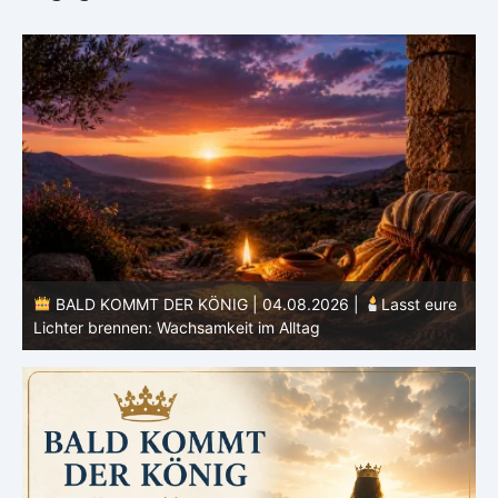
e
BALD KOMMT DER KÖNIG | 03.08.2026 |
Ein reines
Herz: Heiligung beginnt im Inneren
ä