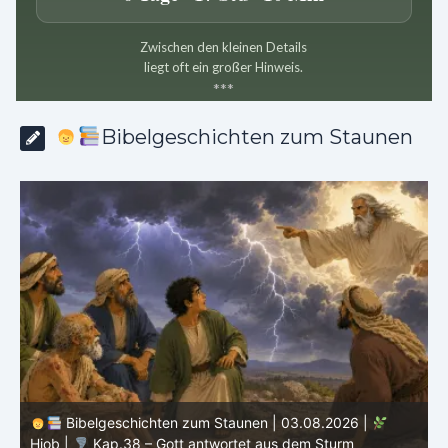
Zwischen den kleinen Details
liegt oft ein großer Hinweis.
*
*
*
Bibelgeschichten zum Staunen
Bibelgeschichten zum Staunen | 02.08.2026 |
Hiob |
Kap.37 – Elihu staunt über Gottes Stimme im
Donner
H