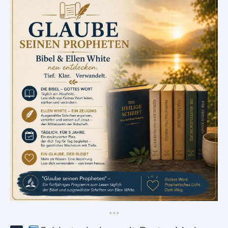
*
*
*