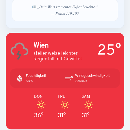
„Dein Wort ist meines Fußes Leuchte.“
— Psalm 119,105
25°
Wien
stellenweise leichter
Regenfall mit Gewitter
Feuchtigkeit
Windgeschwindigkeit
68%
23Km/h
DON
FRE
SAM
36°
31°
31°