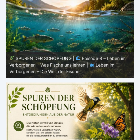
SPUREN DER SCHÖPFUNG |
Episode 7: Leben im
Verborgenen – Warum Fische Fische bleiben |
Leben im
F
Verborgenen – Die Welt der Fische
L