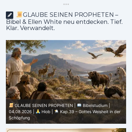
*
*
*
GLAUBE SEINEN PROPHETEN –
Bibel & Ellen White neu entdecken. Tief.
Klar. Verwandelt.
GLAUBE SEINEN PROPHETEN |
Bibelstudium |
r
03.08.2026 |
Hiob |
Kap.38 – Gott antwortet aus
P
dem Sturm
K