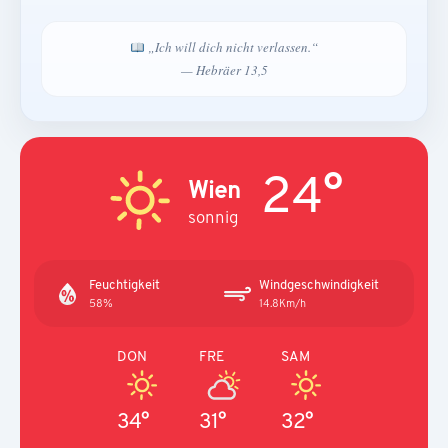
„Ich will dich nicht verlassen.“
— Hebräer 13,5
24°
Wien
sonnig
Feuchtigkeit
Windgeschwindigkeit
58%
14.8Km/h
DON
FRE
SAM
34°
31°
32°