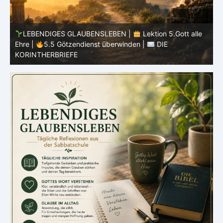
LEBENDIGES GLAUBENSLEBEN |
Lektion 5.Gott alle
Ehre |
5.4 Warnung vor Götzendienst |
DIE
E
KORINTHERBRIEFE
K