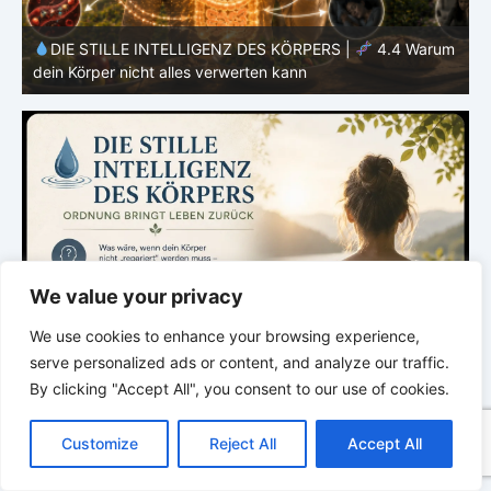
m
DIE STILLE INTELLIGENZ DES KÖRPERS |
4.3 Warum
dein Stoffwechsel nicht konstant arbeitet
T
We value your privacy
We use cookies to enhance your browsing experience,
serve personalized ads or content, and analyze our traffic.
By clicking "Accept All", you consent to our use of cookies.
C
F
P
W
T
R
M
T
T
V
o
a
i
h
u
e
e
e
w
i
Customize
Reject All
Accept All
p
c
n
a
m
d
s
l
i
b
r
T
y
e
t
t
b
d
s
e
t
e
e
L
b
e
s
l
i
e
g
t
r