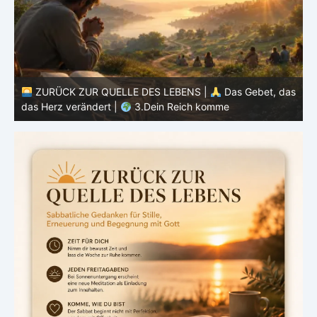
as
ZURÜCK ZUR QUELLE DES LEBENS |
Das Gebet, das
das Herz verändert |
2.Geheiligt werde dein Name
d