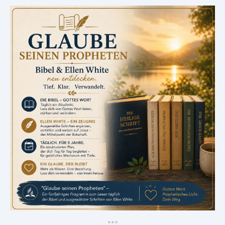
*
*
*