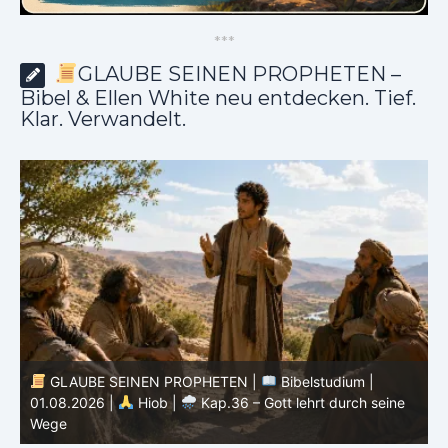
*
*
*
GLAUBE SEINEN PROPHETEN –
Bibel & Ellen White neu entdecken. Tief.
Klar. Verwandelt.
GLAUBE SEINEN PROPHETEN |
Bibelstudium |
31.07.2026 |
Hiob |
Kap.35 – Gott steht über
3
unserem Verstehen
u