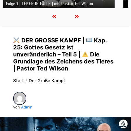
Teil 4 | Pastor Ted Wilson
Te
DER GROSSE KAMPF |
Kap.
25: Gottes Gesetz ist
unveränderlich – Teil 5 |
Die
Grundlage des Zeichens des Tieres
| Pastor Ted Wilson
Start
Der Große Kampf
von
Admin