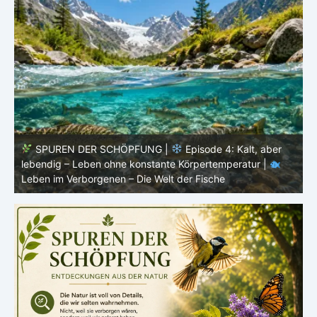
SPUREN DER SCHÖPFUNG |
Episode 3: Schwimmen
ohne Anstrengung – Die Physik der Bewegung |
Leben
L
im Verborgenen – Die Welt der Fische
–