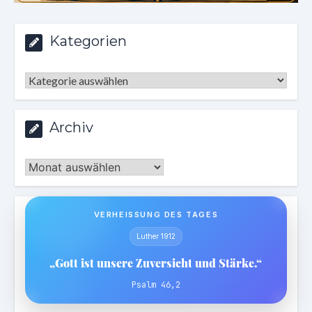
Kategorien
Kategorien
Archiv
Archiv
VERHEISSUNG DES TAGES
Luther 1912
„Gott ist unsere Zuversicht und Stärke.“
Psalm 46,2