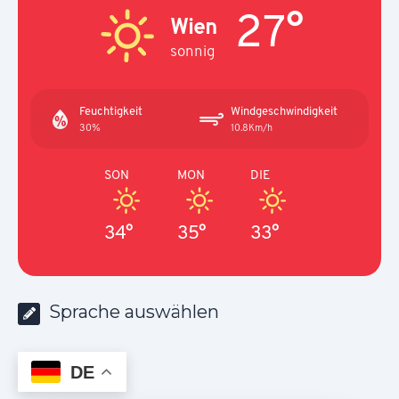
27°
Wien
sonnig
Feuchtigkeit
Windgeschwindigkeit
30%
10.8Km/h
SON
MON
DIE
34°
35°
33°
Sprache auswählen
DE