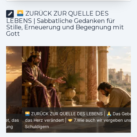
ZURÜCK ZUR QUELLE DES
LEBENS | Sabbatliche Gedanken für
Stille, Erneuerung und Begegnung mit
Gott
ZURÜCK ZUR QUELLE DES LEBENS |
Das Gebet, das
as
das Herz verändert |
7.Wie auch wir vergeben unsern
Schuldigern
d