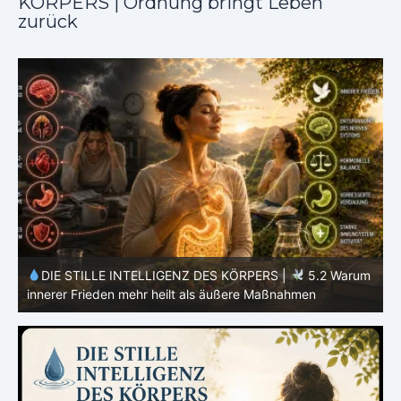
KÖRPERS | Ordnung bringt Leben
zurück
m
DIE STILLE INTELLIGENZ DES KÖRPERS |
5.1 Warum
Vertrauen mehr bewirkt als Kontrolle
E