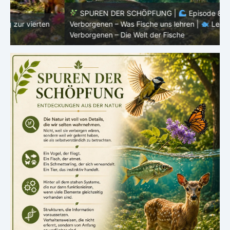
SPUREN DER SCHÖPFUNG |
Episode 8 – Leben im
Verborgenen – Was Fische uns lehren |
Leben im
V
Verborgenen – Die Welt der Fische
V