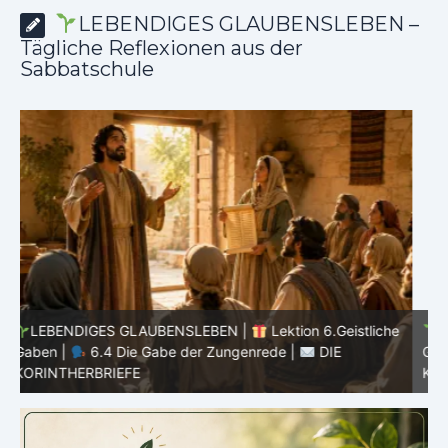
LEBENDIGES GLAUBENSLEBEN –
Tägliche Reflexionen aus der
Sabbatschule
he
LEBENDIGES GLAUBENSLEBEN |
Lektion 6.Geistliche
Gaben |
6.3 Der bessere Weg |
DIE
G
KORINTHERBRIEFE
K