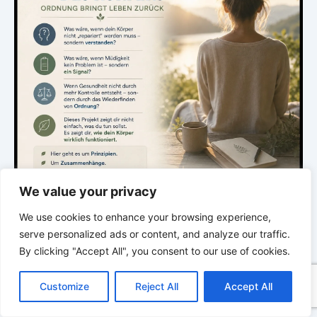
We value your privacy
We use cookies to enhance your browsing experience,
serve personalized ads or content, and analyze our traffic.
.
By clicking "Accept All", you consent to our use of cookies.
C
F
P
W
T
R
M
T
T
V
o
a
i
h
u
e
e
e
w
i
DIE STILLE INTELLIGENZ DES KÖRPERS
Customize
Reject All
Accept All
p
c
n
a
m
d
s
l
i
b
r
T
Ordnung bringt Leben zurück
y
e
t
t
b
d
s
e
t
e
e
L
b
e
s
l
i
e
g
t
r