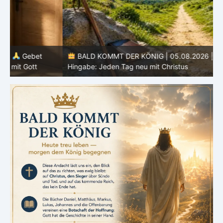
BALD KOMMT DER KÖNIG | 05.08.2026 |
Tägliche
Hingabe: Jeden Tag neu mit Christus
L