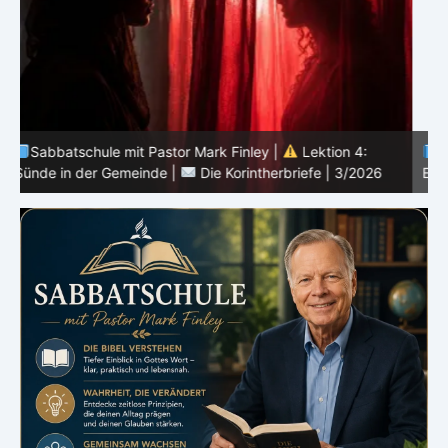
Sabbatschule mit Pastor Mark Finley |
Lektion 3:
Einheit in Christus |
Die Korintherbriefe | 3/2026
B