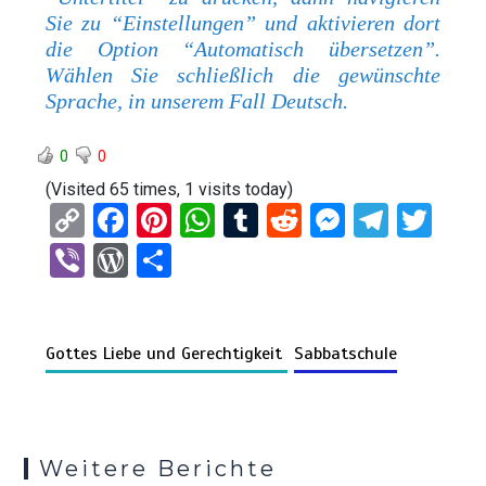
Sie zu “Einstellungen” und aktivieren dort
die Option “Automatisch übersetzen”.
Wählen Sie schließlich die gewünschte
Sprache, in unserem Fall Deutsch.
0
0
(Visited 65 times, 1 visits today)
C
F
Pi
W
T
R
M
T
T
o
a
nt
h
u
e
es
el
wi
Vi
W
T
py
ce
er
at
m
d
se
e
tt
b
or
eil
Li
b
es
s
bl
di
n
gr
er
er
d
e
n
o
t
A
r
t
g
a
Gottes Liebe und Gerechtigkeit
Sabbatschule
Pr
n
k
o
p
er
m
es
k
p
s
Weitere Berichte