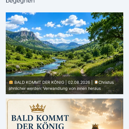
begegnen
s
BALD KOMMT DER KÖNIG | 02.08.2026 |
Christus
ähnlicher werden: Verwandlung von innen heraus
H