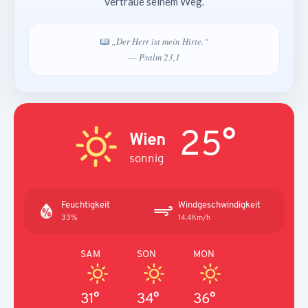
Vertraue seinem Weg.
„Der Herr ist mein Hirte.“
— Psalm 23,1
25°
Wien
sonnig
Feuchtigkeit
Windgeschwindigkeit
33%
14.4Km/h
SAM
SON
MON
31°
34°
36°