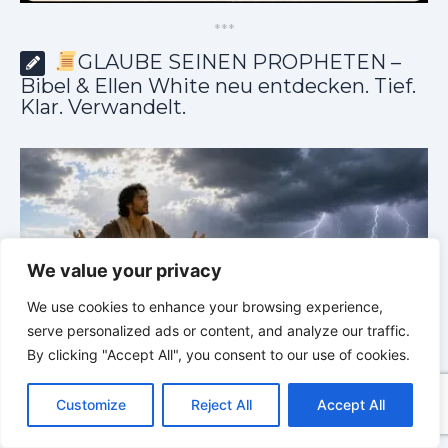
*
*
*
GLAUBE SEINEN PROPHETEN –
Bibel & Ellen White neu entdecken. Tief.
Klar. Verwandelt.
We value your privacy
We use cookies to enhance your browsing experience,
serve personalized ads or content, and analyze our traffic.
By clicking "Accept All", you consent to our use of cookies.
C
F
P
W
T
R
M
T
T
V
GLAUBE SEINEN PROPHETEN |
Bibelstudium |
0
o
a
i
h
u
e
e
e
w
i
Customize
Reject All
Accept All
p
c
n
a
m
d
s
l
i
b
r
02.08.2026 |
Hiob |
Kap.37 – Vor der Stimme Gottes
W
T
y
e
t
t
b
d
s
e
t
e
e
L
b
e
s
l
i
e
g
t
r