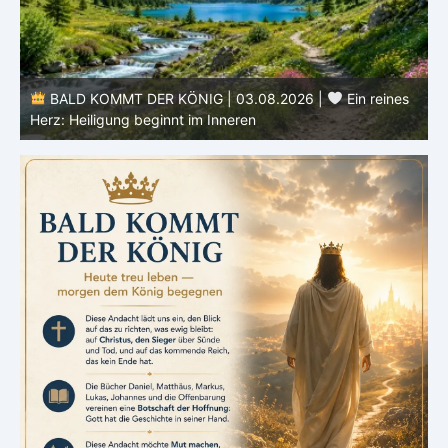
e
BALD KOMMT DER KÖNIG | 03.08.2026 |
Ein reines
Herz: Heiligung beginnt im Inneren
ä