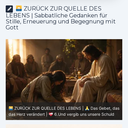
ZURÜCK ZUR QUELLE DES
LEBENS | Sabbatliche Gedanken für
Stille, Erneuerung und Begegnung mit
Gott
as
ZURÜCK ZUR QUELLE DES LEBENS |
Das Gebet, das
d
das Herz verändert |
6.Und vergib uns unsere Schuld
h