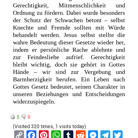
Gerechtigkeit, Mitmenschlichkeit und
Ordnung zu fördern. Dabei wurde besonders
der Schutz der Schwachen betont – selbst
Knechte und Fremde sollten mit Würde
behandelt werden. Jesus selbst stellte die
wahre Bedeutung dieser Gesetze wieder her,
indem er persönliche Rache ablehnte und
zur Feindesliebe aufrief. Gerechtigkeit
bleibt wichtig, doch sie gehört in Gottes
Hände – wir sind zur Vergebung und
Barmherzigkeit berufen. Ein Leben nach
Gottes Gesetz bedeutet, seinen Charakter in
unseren Beziehungen und Entscheidungen
widerzuspiegeln.
0
0
(Visited 320 times, 1 visits today)
C
F
Pi
W
T
R
M
T
T