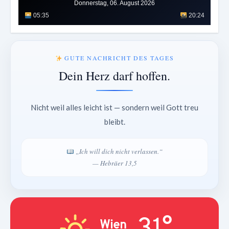
Donnerstag, 06. August 2026
05:35
20:24
GUTE NACHRICHT DES TAGES
Dein Herz darf hoffen.
Nicht weil alles leicht ist — sondern weil Gott treu
bleibt.
„Ich will dich nicht verlassen.“
— Hebräer 13,5
31°
Wien