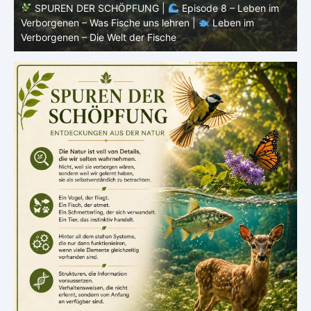
SPUREN DER SCHÖPFUNG |
Episode 8 – Leben im
Verborgenen – Was Fische uns lehren |
Leben im
V
Verborgenen – Die Welt der Fische
V