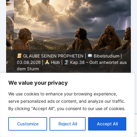
GLAUBE SEINEN PROPHETEN |
Bibelstudium |
r
03.08.2026 |
Hiob |
Kap.38 – Gott antwortet aus
P
dem Sturm
K
We value your privacy
We use cookies to enhance your browsing experience,
serve personalized ads or content, and analyze our traffic.
By clicking "Accept All", you consent to our use of cookies.
C
F
P
W
T
R
M
T
T
V
o
a
i
h
u
e
e
e
w
i
Customize
Reject All
Accept All
p
c
n
a
m
d
s
l
i
b
r
T
y
e
t
t
b
d
s
e
t
e
e
L
b
e
s
l
i
e
g
t
r