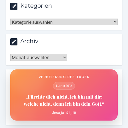
Kategorien
Kategorien
Archiv
Archiv
VERHEISSUNG DES TAGES
Luther 1912
„Fürchte dich nicht, ich bin mit dir;
weiche nicht, denn ich bin dein Gott.“
Jesaja 41,10