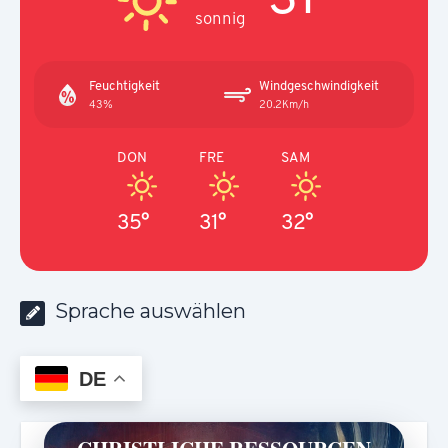
sonnig
Feuchtigkeit
Windgeschwindigkeit
43%
20.2Km/h
DON
FRE
SAM
35°
31°
32°
Sprache auswählen
DE