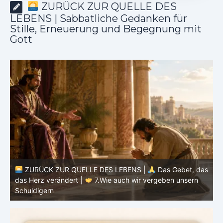
ZURÜCK ZUR QUELLE DES
LEBENS | Sabbatliche Gedanken für
Stille, Erneuerung und Begegnung mit
Gott
ZURÜCK ZUR QUELLE DES LEBENS |
Das Gebet, das
as
das Herz verändert |
7.Wie auch wir vergeben unsern
Schuldigern
d