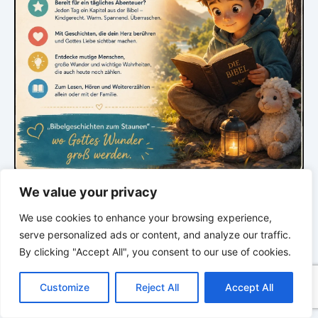
We value your privacy
*
*
*
GLAUBE SEINEN PROPHETEN –
We use cookies to enhance your browsing experience,
Bibel & Ellen White neu entdecken. Tief.
serve personalized ads or content, and analyze our traffic.
Klar. Verwandelt.
By clicking "Accept All", you consent to our use of cookies.
C
F
P
W
T
R
M
T
T
V
o
a
i
h
u
e
e
e
w
i
Customize
Reject All
Accept All
p
c
n
a
m
d
s
l
i
b
r
T
y
e
t
t
b
d
s
e
t
e
e
L
b
e
s
l
i
e
g
t
r