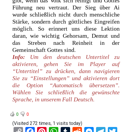
gibt, wenn das Volk sich reinigt und Gottes
Führung neu vertraut. Der Sieg über Ai
wurde schließlich nicht durch menschliche
Stärke, sondern durch göttliches Eingreifen
möglich. So erinnert uns diese Lektion
daran, wie wichtig Gehorsam, Demut und
das Streben nach Reinheit in der
Gemeinschaft Gottes sind.
Info:
Um den deutschen Untertitel zu
aktivieren, gehen Sie im Player auf
“Untertitel” zu drücken, dann navigieren
Sie zu “Einstellungen” und aktivieren dort
die Option “Automatisch übersetzen”.
Wählen Sie schließlich die gewünschte
Sprache, in unserem Fall Deutsch.
0
0
(Visited 272 times, 1 visits today)
C
F
Pi
W
T
R
M
T
T