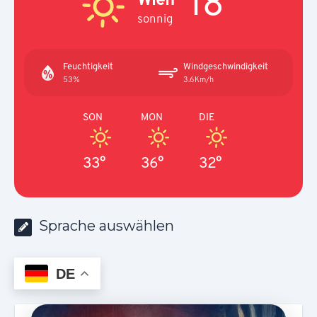
18°
sonnig
Feuchtigkeit
Windgeschwindigkeit
53%
3.6Km/h
SON
MON
DIE
33°
36°
32°
Sprache auswählen
DE