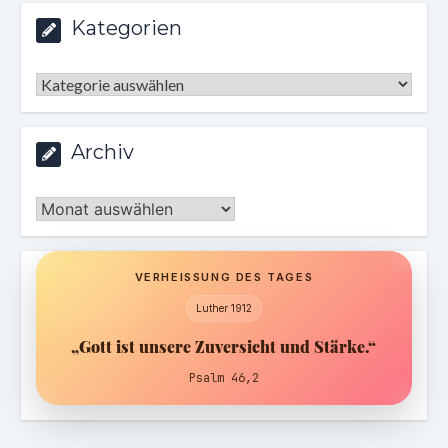
Kategorien
Kategorien
Archiv
Archiv
VERHEISSUNG DES TAGES
Luther 1912
„Gott ist unsere Zuversicht und Stärke.“
Psalm 46,2