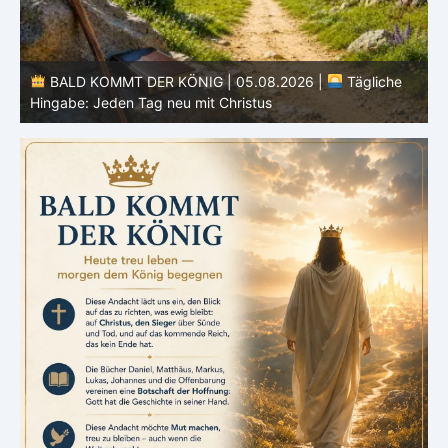
BALD KOMMT DER KÖNIG | 05.08.2026 |
Tägliche
Hingabe: Jeden Tag neu mit Christus
L