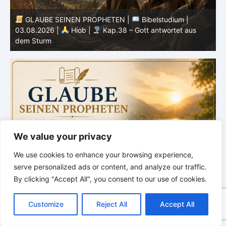
GLAUBE SEINEN PROPHETEN |
Bibelstudium |
r
03.08.2026 |
Hiob |
Kap.38 – Gott antwortet aus
P
dem Sturm
K
We value your privacy
We use cookies to enhance your browsing experience,
serve personalized ads or content, and analyze our traffic.
By clicking "Accept All", you consent to our use of cookies.
C
F
P
W
T
R
M
T
T
V
o
a
i
h
u
e
e
e
w
i
Customize
Reject All
Accept All
p
c
n
a
m
d
s
l
i
b
r
T
y
e
t
t
b
d
s
e
t
e
e
L
b
e
s
l
i
e
g
t
r