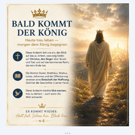
*
*
*