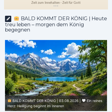
Zeit zum Innehalten · Zeit für Gott
*
*
*
BALD KOMMT DER KÖNIG | Heute
treu leben – morgen dem König
begegnen
e
BALD KOMMT DER KÖNIG | 03.08.2026 |
Ein reines
Herz: Heiligung beginnt im Inneren
ä