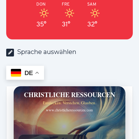
DON
FRE
SAM
35°
31°
32°
Sprache auswählen
DE
CHRISTLICHE RESSOURCEN
Entdecken. Verstehen. Glauben.
www.christlicheressourcen.com