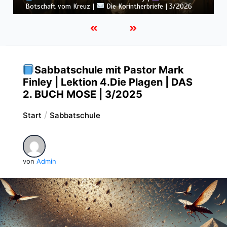
6
3/2026
Sabbatschule mit Pastor Mark
Finley | Lektion 4.Die Plagen | DAS
2. BUCH MOSE | 3/2025
Start
Sabbatschule
von
Admin