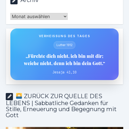
Archiv
Archiv
VERHEISSUNG DES TAGES
Luther 1912
„Fürchte dich nicht, ich bin mit dir;
weiche nicht, denn ich bin dein Gott.“
Jesaja 41,10
ZURÜCK ZUR QUELLE DES
LEBENS | Sabbatliche Gedanken für
Stille, Erneuerung und Begegnung mit
Gott