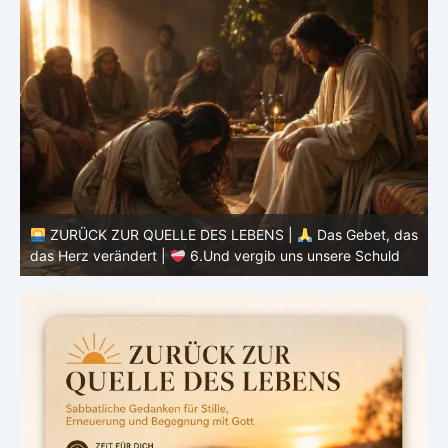
as
ZURÜCK ZUR QUELLE DES LEBENS |
Das Gebet, das
d
das Herz verändert |
6.Und vergib uns unsere Schuld
h