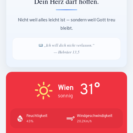
Dein Herz darf hoffen.
Nicht weil alles leicht ist — sondern weil Gott treu
bleibt.
„Ich will dich nicht verlassen.“
— Hebräer 13,5
31°
Wien
sonnig
Feuchtigkeit
Windgeschwindigkeit
43%
20.2Km/h