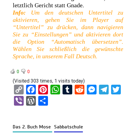
letztlich Gericht statt Gnade.
Info:
Um den deutschen Untertitel zu
aktivieren, gehen Sie im Player auf
“Untertitel” zu drücken, dann navigieren
Sie zu “Einstellungen” und aktivieren dort
die Option “Automatisch übersetzen”.
Wählen Sie schließlich die gewünschte
Sprache, in unserem Fall Deutsch.
0
0
(Visited 303 times, 1 visits today)
C
F
Pi
W
T
R
M
T
T
o
a
nt
h
u
e
es
el
wi
Vi
W
T
py
ce
er
at
m
d
se
e
tt
b
or
eil
Li
b
es
s
bl
di
n
gr
er
er
d
e
n
o
t
A
r
t
g
a
Das 2. Buch Mose
Sabbatschule
Pr
n