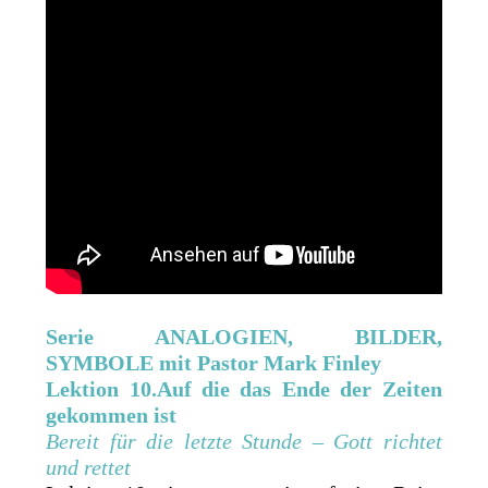
Serie ANALOGIEN, BILDER,
SYMBOLE mit Pastor Mark Finley
Lektion 10.Auf die das Ende der Zeiten
gekommen ist
Bereit für die letzte Stunde – Gott richtet
und rettet