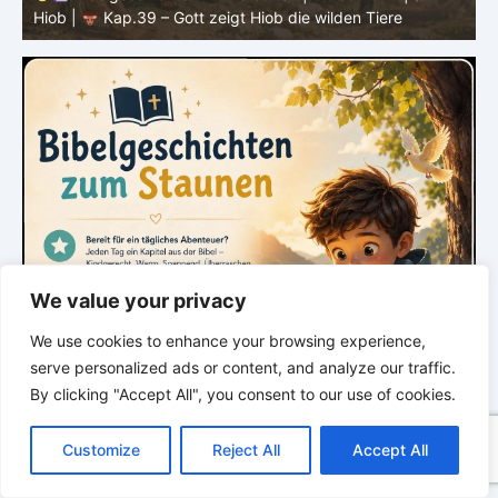
Hiob |
Kap.39 – Gott zeigt Hiob die wilden Tiere
H
We value your privacy
We use cookies to enhance your browsing experience,
serve personalized ads or content, and analyze our traffic.
By clicking "Accept All", you consent to our use of cookies.
C
F
P
W
T
R
M
T
T
V
o
a
i
h
u
e
e
e
w
i
Customize
Reject All
Accept All
p
c
n
a
m
d
s
l
i
b
r
T
y
e
t
t
b
d
s
e
t
e
e
L
b
e
s
l
i
e
g
t
r