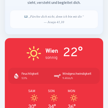
sieht, versteht und begleitet dich.
„Fürchte dich nicht, denn ich bin mit dir.“
— Jesaja 41,10
22°
Wien
sonnig
Feuchtigkeit
Windgeschwindigkeit
53%
9.4Km/h
SAM
SON
MON
30°
34°
36°