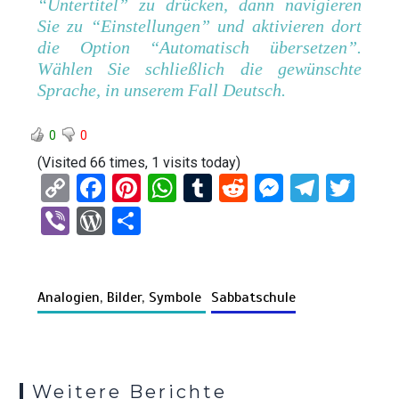
“Untertitel” zu
drücken,
dann navigieren
Sie zu “Einstellungen” und aktivieren dort
die Option “Automatisch übersetzen”.
Wählen Sie schließlich die gewünschte
Sprache, in unserem Fall Deutsch.
0
0
(Visited 66 times, 1 visits today)
C
F
Pi
W
T
R
M
T
T
o
a
nt
h
u
e
es
el
wi
Vi
W
T
py
ce
er
at
m
d
se
e
tt
b
or
eil
Li
b
es
s
bl
di
n
gr
er
er
d
e
n
o
t
A
r
t
g
a
Analogien, Bilder, Symbole
Sabbatschule
Pr
n
k
o
p
er
m
es
k
p
s
Weitere Berichte