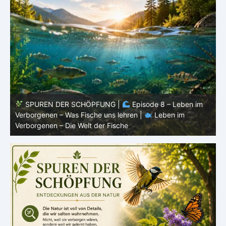
SPUREN DER SCHÖPFUNG |
Episode 8 – Leben im
Verborgenen – Was Fische uns lehren |
Leben im
V
Verborgenen – Die Welt der Fische
V