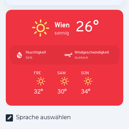
26°
Wien
sonnig
Feuchtigkeit
Windgeschwindigkeit
36%
16.6Km/h
FRE
SAM
SON
32°
30°
34°
Sprache auswählen