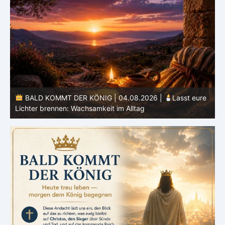
e
BALD KOMMT DER KÖNIG | 03.08.2026 |
Ein reines
Herz: Heiligung beginnt im Inneren
ä