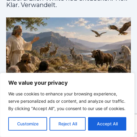
Klar. Verwandelt.
We value your privacy
GLAUBE SEINEN PROPHETEN |
Bibelstudium |
r
03.08.2026 |
Hiob |
Kap.38 – Gott antwortet aus
P
We use cookies to enhance your browsing experience,
dem Sturm
K
serve personalized ads or content, and analyze our traffic.
By clicking "Accept All", you consent to our use of cookies.
C
F
P
W
T
R
M
T
T
V
o
a
i
h
u
e
e
e
w
i
Customize
Reject All
Accept All
p
c
n
a
m
d
s
l
i
b
r
T
y
e
t
t
b
d
s
e
t
e
e
L
b
e
s
l
i
e
g
t
r