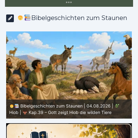
*
*
*
Bibelgeschichten zum Staunen
Bibelgeschichten zum Staunen | 03.08.2026 |
H
Hiob |
Kap.38 – Gott antwortet aus dem Sturm
D