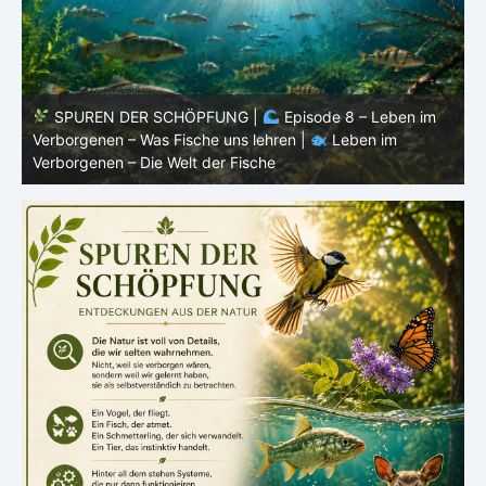
SPUREN DER SCHÖPFUNG |
Episode 7: Leben im
Verborgenen – Warum Fische Fische bleiben |
Leben im
F
Verborgenen – Die Welt der Fische
L