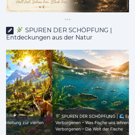
*
*
*
SPUREN DER SCHÖPFUNG |
Entdeckungen aus der Natur
SPUREN DER SCHÖPFUNG |
Episode 8 – Leben im
Verborgenen – Was Fische uns lehren |
Leben im
V
Verborgenen – Die Welt der Fische
V