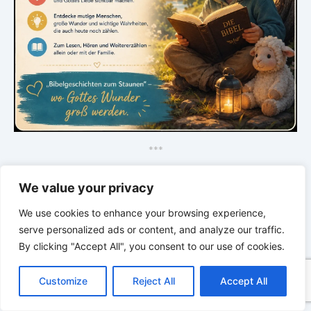
*
*
*
GLAUBE SEINEN PROPHETEN –
We value your privacy
Bibel & Ellen White neu entdecken. Tief.
Klar. Verwandelt.
We use cookies to enhance your browsing experience,
serve personalized ads or content, and analyze our traffic.
By clicking "Accept All", you consent to our use of cookies.
C
F
P
W
T
R
M
T
T
V
o
a
i
h
u
e
e
e
w
i
Customize
Reject All
Accept All
p
c
n
a
m
d
s
l
i
b
r
T
y
e
t
t
b
d
s
e
t
e
e
L
b
e
s
l
i
e
g
t
r