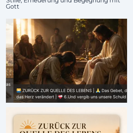
Stille, Erneuerung und Begegnung mit
Gott
as
ZURÜCK ZUR QUELLE DES LEBENS |
Das Gebet, das
d
das Herz verändert |
6.Und vergib uns unsere Schuld
h