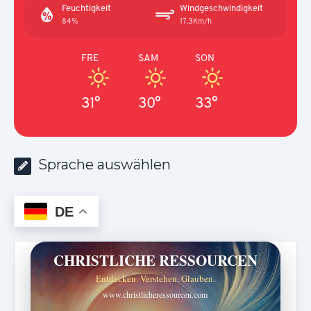
Feuchtigkeit
Windgeschwindigkeit
84%
17.3Km/h
FRE
SAM
SON
31°
30°
33°
Sprache auswählen
DE
CHRISTLICHE RESSOURCEN
Entdecken. Verstehen. Glauben.
www.christlicheressourcen.com