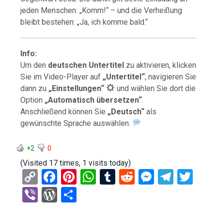
jeden Menschen: „Komm!“ – und die Verheißung
bleibt bestehen: „Ja, ich komme bald.“
Info:
Um den
deutschen Untertitel
zu aktivieren, klicken
Sie im Video-Player auf
„Untertitel“
, navigieren Sie
dann zu
„Einstellungen“
und wählen Sie dort die
Option
„Automatisch übersetzen“
.
Anschließend können Sie
„Deutsch“
als
gewünschte Sprache auswählen.
+2
0
(Visited 17 times, 1 visits today)
C
F
Pi
W
T
R
M
T
T
o
a
nt
h
u
e
es
el
wi
Vi
W
T
py
ce
er
at
m
d
se
e
tt
b
or
eil