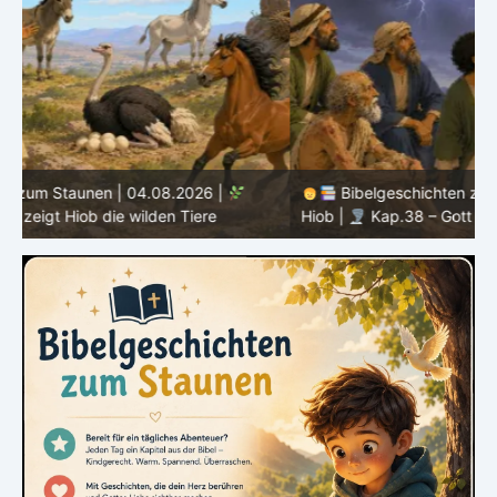
Bibelgeschichten zum Staunen | 03.08.2026 |
H
Hiob |
Kap.38 – Gott antwortet aus dem Sturm
D