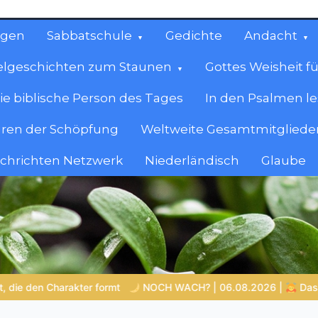
ngen
Sabbatschule
Gedichte
Andacht
elgeschichten zum Staunen
Gottes Weisheit fü
ie biblische Person des Tages
In den Psalmen l
ren der Schöpfung
Weltweite Gesamtmitglieder
achrichten Netzwerk
Niederländisch
Glaube
cen
en.
08.2026 |
Das Größte, was du geben kannst
VON BABYLON Z