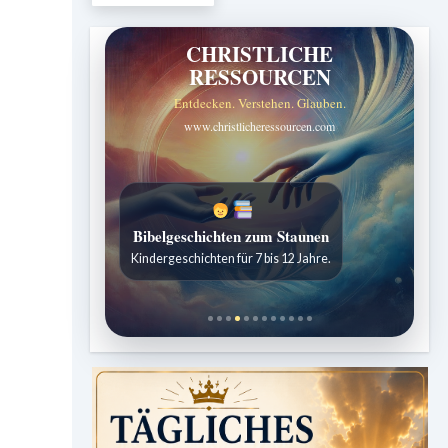
CHRISTLICHE
RESSOURCEN
Entdecken. Verstehen. Glauben.
www.christlicheressourcen.com
Bibelgeschichten zum Staunen
Kindergeschichten für 7 bis 12 Jahre.