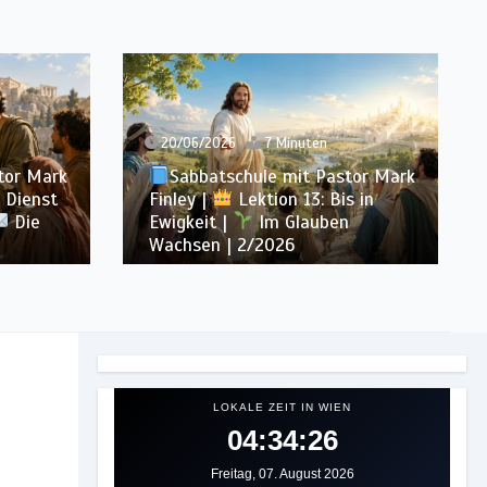
13/06/2026
7 Minuten
tor Mark
Sabbatschule mit Pastor Mark
s in
Finley |
Lektion 12: Sprich von
n
Gott |
Im Glauben Wachsen |
2/2026
LOKALE ZEIT IN WIEN
04:34:29
Freitag, 07. August 2026