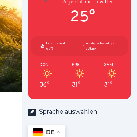
Regenfall mit Gewitter
25°
Feuchtigkeit
Windgeschwindigkeit
68%
23Km/h
DON
FRE
SAM
36°
31°
31°
Sprache auswählen
DE