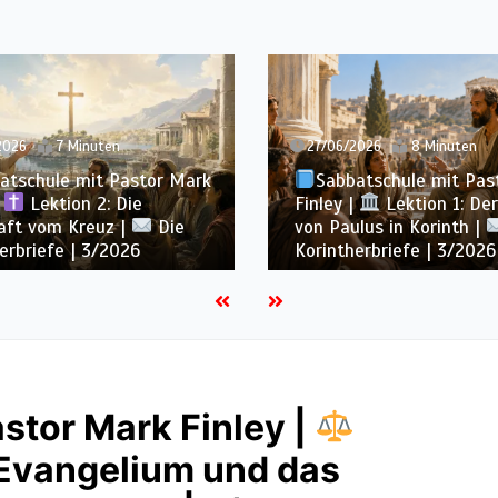
2026
8 Minuten
20/06/2026
7 Minuten
atschule mit Pastor Mark
Sabbatschule mit Pas
|
Lektion 1: Der Dienst
Finley |
Lektion 13: Bi
lus in Korinth |
Die
Ewigkeit |
Im Glaube
erbriefe | 3/2026
Wachsen | 2/2026
stor Mark Finley |
 Evangelium und das