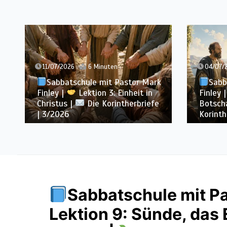
04/07/2026
7 Minuten
27/06/
Sabbatschule mit Pastor Mark
Sabb
Finley |
Lektion 2: Die
Finley 
Botschaft vom Kreuz |
Die
von Pau
Korintherbriefe | 3/2026
Korinth
Sabbatschule mit Pa
Lektion 9: Sünde, das