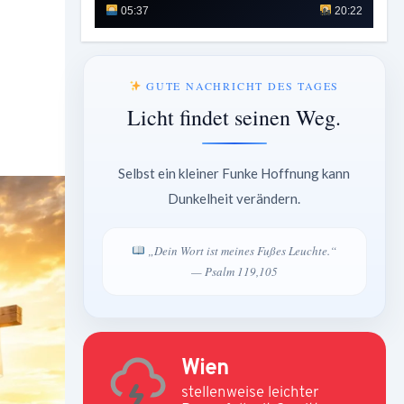
05:37
20:22
GUTE NACHRICHT DES TAGES
Licht findet seinen Weg.
Selbst ein kleiner Funke Hoffnung kann
Dunkelheit verändern.
„Dein Wort ist meines Fußes Leuchte.“
— Psalm 119,105
Wien
stellenweise leichter