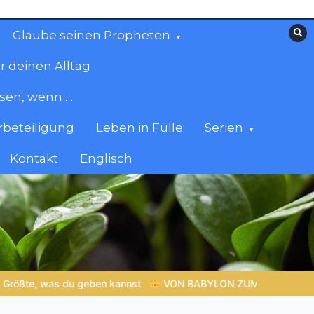
Glaube seinen Propheten
r deinen Alltag
esen, wenn …
beteiligung
Leben in Fülle
Serien
Kontakt
Englisch
UM EWIGEN REICH | Kap.1 –
Miniserie 4:
Die prophetische V