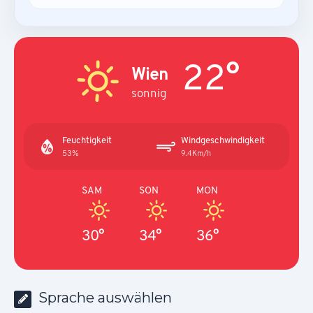
22°
Wien
sonnig
Feuchtigkeit
Windgeschwindigkeit
53%
9.4Km/h
SAM
SON
MON
30°
34°
36°
Sprache auswählen