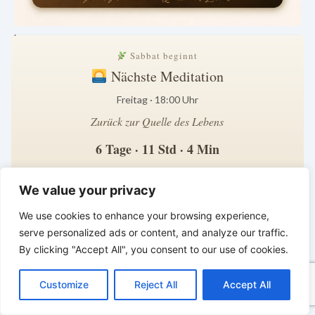
.
Sabbat beginnt
Nächste Meditation
Freitag · 18:00 Uhr
Zurück zur Quelle des Lebens
6 Tage · 11 Std · 4 Min
Zeit zum Innehalten · Zeit für Gott
*
*
*
We value your privacy
BALD KOMMT DER KÖNIG | Heute
We use cookies to enhance your browsing experience,
treu leben – morgen dem König
serve personalized ads or content, and analyze our traffic.
begegnen
By clicking "Accept All", you consent to our use of cookies.
C
F
P
W
T
R
M
T
T
V
o
a
i
h
u
e
e
e
w
i
Customize
Reject All
Accept All
p
c
n
a
m
d
s
l
i
b
r
T
y
e
t
t
b
d
s
e
t
e
e
L
b
e
s
l
i
e
g
t
r