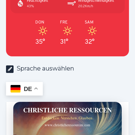
Feuchtigkeit
Windgeschwindigkeit
43%
20.2Km/h
DON
FRE
SAM
35°
31°
32°
Sprache auswählen
DE
CHRISTLICHE RESSOURCEN
Entdecken. Verstehen. Glauben.
www.christlicheressourcen.com