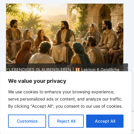
he
LEBENDIGES GLAUBENSLEBEN |
Lektion 6.Geistliche
Gaben |
6.2 Einheit durch Vielfalt |
DIE
G
We value your privacy
KORINTHERBRIEFE
K
We use cookies to enhance your browsing experience,
serve personalized ads or content, and analyze our traffic.
By clicking "Accept All", you consent to our use of cookies.
C
F
P
W
T
R
M
T
T
V
o
a
i
h
u
e
e
e
w
i
Customize
Reject All
Accept All
p
c
n
a
m
d
s
l
i
b
r
T
y
e
t
t
b
d
s
e
t
e
e
L
b
e
s
l
i
e
g
t
r