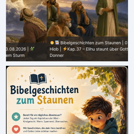
Bibelgeschichten zum Staunen | 02.08.2026 |
Hiob |
Kap.37 – Elihu staunt über Gottes Stimme im
Donner
H