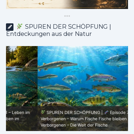
*
*
*
SPUREN DER SCHÖPFUNG |
Entdeckungen aus der Natur
SPUREN DER SCHÖPFUNG |
Episode 7: Leben im
Verborgenen – Warum Fische Fische bleiben |
Leben im
F
Verborgenen – Die Welt der Fische
L