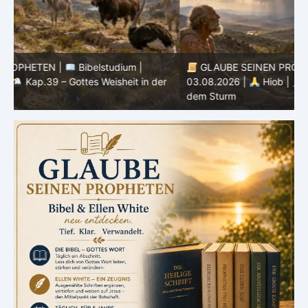
GLAUBE SEINEN PROPHETEN |
Bibelstudium |
r
03.08.2026 |
Hiob |
Kap.38 – Gott antwortet aus
P
dem Sturm
K