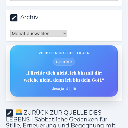
Archiv
Archiv
VERHEISSUNG DES TAGES
Luther 1912
„Fürchte dich nicht, ich bin mit dir;
weiche nicht, denn ich bin dein Gott.“
Jesaja 41,10
ZURÜCK ZUR QUELLE DES
LEBENS | Sabbatliche Gedanken für
Stille, Erneuerung und Begegnung mit