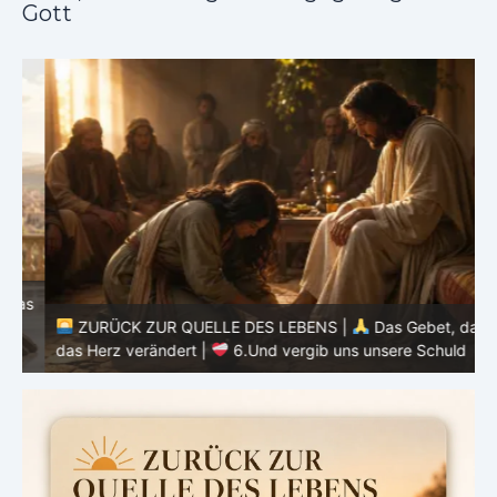
Gott
as
ZURÜCK ZUR QUELLE DES LEBENS |
Das Gebet, das
d
das Herz verändert |
6.Und vergib uns unsere Schuld
h