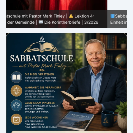
Sabbatschule mit Pastor Mark Finley |
Lektion 3:
Einheit in Christus |
Die Korintherbriefe | 3/2026
B