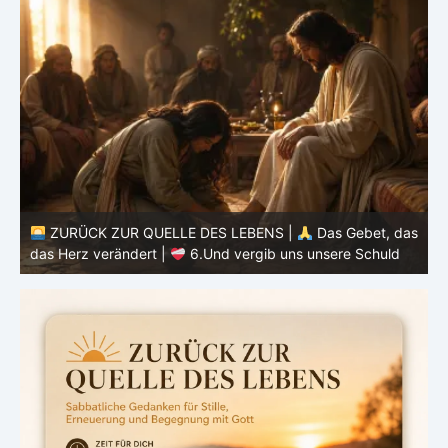
as
ZURÜCK ZUR QUELLE DES LEBENS |
Das Gebet, das
d
das Herz verändert |
6.Und vergib uns unsere Schuld
h