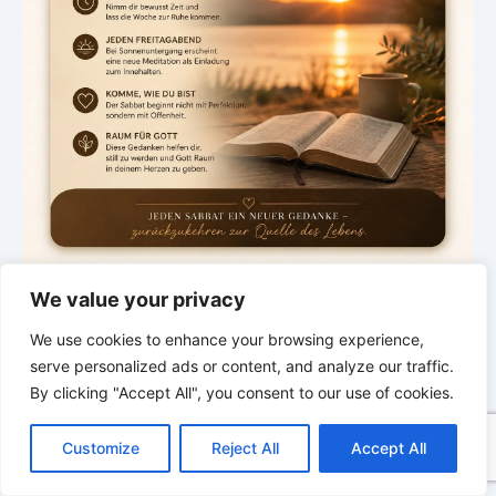
.
We value your privacy
Sabbat beginnt
We use cookies to enhance your browsing experience,
Nächste Meditation
serve personalized ads or content, and analyze our traffic.
Freitag · 18:00 Uhr
By clicking "Accept All", you consent to our use of cookies.
C
F
P
W
T
R
M
T
T
V
Zurück zur Quelle des Lebens
o
a
i
h
u
e
e
e
w
i
Customize
Reject All
Accept All
p
c
n
a
m
d
s
l
i
b
r
T
1 Tage · 3 Std · 27 Min
y
e
t
t
b
d
s
e
t
e
e
L
b
e
s
l
i
e
g
t
r