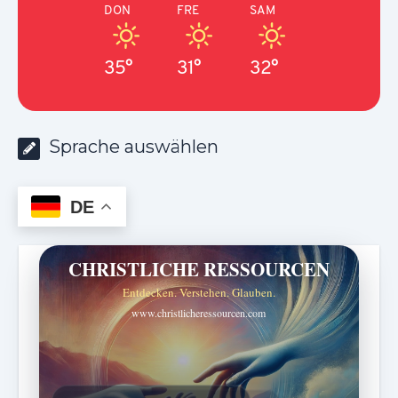
DON
FRE
SAM
35°
31°
32°
Sprache auswählen
DE
CHRISTLICHE RESSOURCEN
Entdecken. Verstehen. Glauben.
www.christlicheressourcen.com