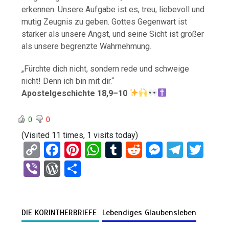
erkennen. Unsere Aufgabe ist es, treu, liebevoll und
mutig Zeugnis zu geben. Gottes Gegenwart ist
stärker als unsere Angst, und seine Sicht ist größer
als unsere begrenzte Wahrnehmung.
„Fürchte dich nicht, sondern rede und schweige
nicht! Denn ich bin mit dir.“
Apostelgeschichte 18,9–10
0
0
(Visited 11 times, 1 visits today)
C
F
Pi
W
T
R
M
T
T
o
a
nt
h
u
e
es
el
wi
Vi
W
T
py
ce
er
at
m
d
se
e
tt
b
or
eil
Li
b
es
s
bl
di
n
gr
er
er
d
e
n
o
t
A
r
t
g
a
DIE KORINTHERBRIEFE
Lebendiges Glaubensleben
Pr
n