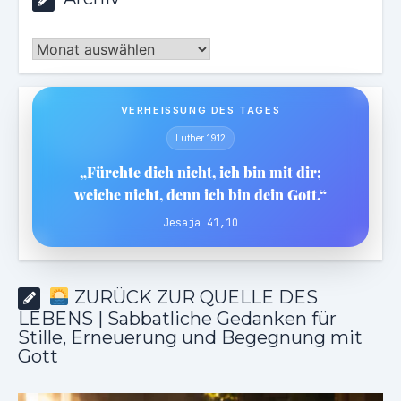
Archiv
VERHEISSUNG DES TAGES
Luther 1912
„Fürchte dich nicht, ich bin mit dir;
weiche nicht, denn ich bin dein Gott.“
Jesaja 41,10
ZURÜCK ZUR QUELLE DES
LEBENS | Sabbatliche Gedanken für
Stille, Erneuerung und Begegnung mit
Gott