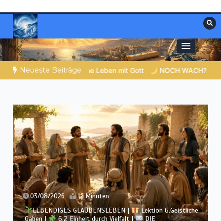
Zum
Inhalt
springen
Materialien, die stärken. Antworten, die
Christliche Ressourcen
leiten.
Neueste Beiträge
mit Gott
NOCH WACH? | 05.08.2026 |
Was schenkst du Jes
02/08/2026
12 Minuten
LEBENDIGES GLAUBENSLEBEN |
Lektion 6.Geistliche
Gaben |
6.1 Vielfältige Gaben |
DIE