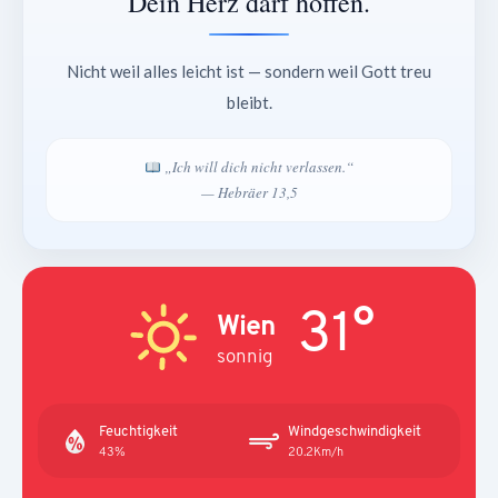
Dein Herz darf hoffen.
Nicht weil alles leicht ist — sondern weil Gott treu
bleibt.
„Ich will dich nicht verlassen.“
— Hebräer 13,5
31°
Wien
sonnig
Feuchtigkeit
Windgeschwindigkeit
43%
20.2Km/h