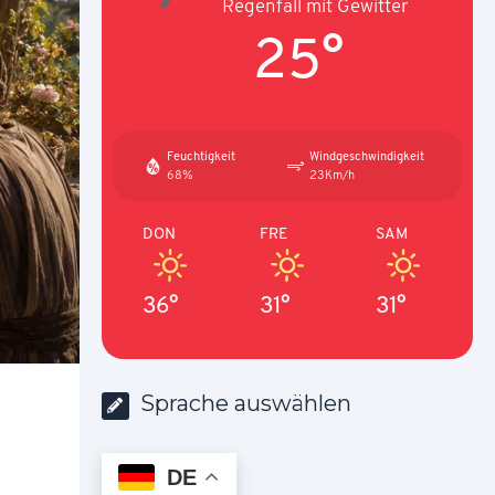
Regenfall mit Gewitter
25°
Feuchtigkeit
Windgeschwindigkeit
68%
23Km/h
DON
FRE
SAM
36°
31°
31°
Sprache auswählen
DE