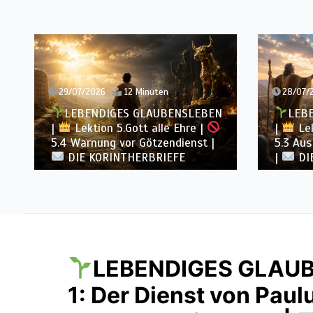
29/07/2026
12 Minuten
28/07/
LEBENDIGES GLAUBENSLEBEN
LEB
|
Lektion 5.Gott alle Ehre |
|
Lek
5.4 Warnung vor Götzendienst |
5.3 Aus
DIE KORINTHERBRIEFE
|
DI
LEBENDIGES GLAU
1: Der Dienst von Paulu