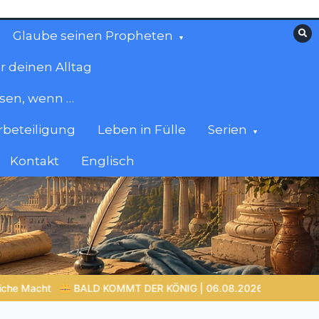
Glaube seinen Propheten
r deinen Alltag
esen, wenn …
beteiligung
Leben in Fülle
Serien
Kontakt
Englisch
|
Gebet formt den Charakter: Das verborgene Leben mit Gott