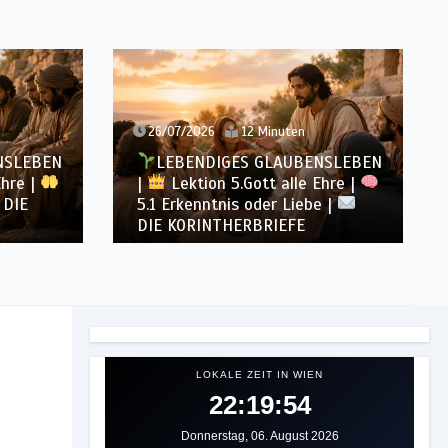
26/07/2026
12 Minuten
NSLEBEN
LEBENDIGES GLAUBENSLEBEN
Ehre |
|
Lektion 5.Gott alle Ehre |
DIE
5.1 Erkenntnis oder Liebe |
DIE KORINTHERBRIEFE
LOKALE ZEIT IN WIEN
22:19:57
Donnerstag, 06. August 2026