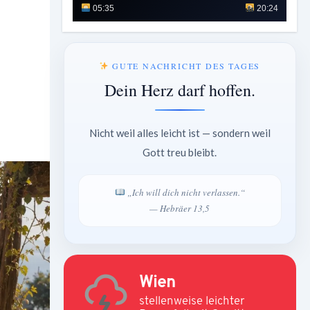
05:35
20:24
GUTE NACHRICHT DES TAGES
Dein Herz darf hoffen.
Nicht weil alles leicht ist — sondern weil
Gott treu bleibt.
„Ich will dich nicht verlassen.“
— Hebräer 13,5
Wien
stellenweise leichter