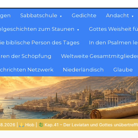
ngen
Sabbatschule
Gedichte
Andacht
elgeschichten zum Staunen
Gottes Weisheit fü
ie biblische Person des Tages
In den Psalmen l
ren der Schöpfung
Weltweite Gesamtmitglieder
achrichten Netzwerk
Niederländisch
Glaube
cen
en.
nübertreffliche Macht
BALD KOMMT DER KÖNIG | 06.08.2026 