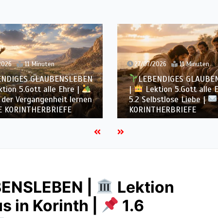
2026
11 Minuten
27/07/2026
11 Minuten
ENDIGES GLAUBENSLEBEN
LEBENDIGES GLAUBE
tion 5.Gott alle Ehre |
|
Lektion 5.Gott alle 
 der Vergangenheit lernen
5.2 Selbstlose Liebe |
E KORINTHERBRIEFE
KORINTHERBRIEFE
BENSLEBEN |
Lektion
s in Korinth |
1.6