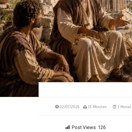
02/07/2026
13 Minuten
1 Monat
Post Views:
126